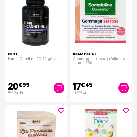
EAFIT
SOMATOLINE
Pure L-Carnitine 2G 90 gélules
Gommage sel rose exfoliant et
lissant 350g
20
17
€
99
€
45
0
/unité
49
/kg
€
23
€
86