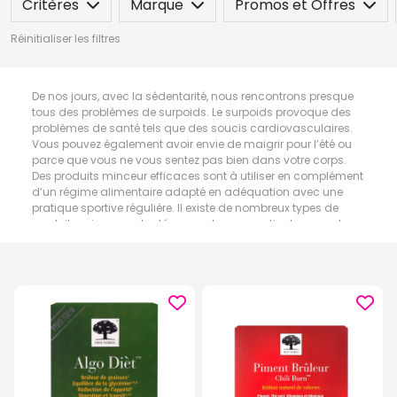
Critères
Marque
Promos et Offres
Réinitialiser les filtres
De nos jours, avec la sédentarité, nous rencontrons presque
tous des problèmes de surpoids. Le surpoids provoque des
problèmes de santé tels que des soucis cardiovasculaires.
Vous pouvez également avoir envie de maigrir pour l’été ou
parce que vous ne vous sentez pas bien dans votre corps.
Des produits minceur efficaces sont à utiliser en complément
d’un régime alimentaire adapté en adéquation avec une
pratique sportive régulière. Il existe de nombreux types de
produits minceur adaptés pour chaque partie du corps. Les
produits minceur peuvent se retrouver également sous forme
de patchs et crèmes amincissantes, de compléments
alimentaires, d’huiles essentielles ou de textiles minceur.