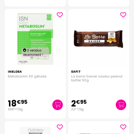
3 vendus
récemment !
INELDEA
EAFIT
Metaboslim 90 gélules
La barre Gainer saveur peanut
butter 90g
18
2
€
95
€
95
498
/kg
32
/kg
€
68
€
78