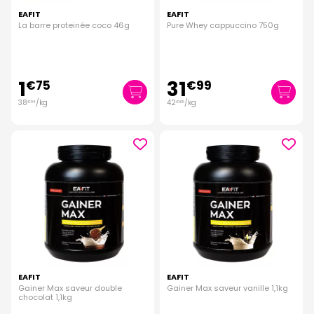
EAFIT
EAFIT
La barre proteinée coco 46g
Pure Whey cappuccino 750g
1
31
€
75
€
99
38
/kg
42
/kg
€
04
€
65
EAFIT
EAFIT
Gainer Max saveur double
Gainer Max saveur vanille 1,1kg
chocolat 1,1kg