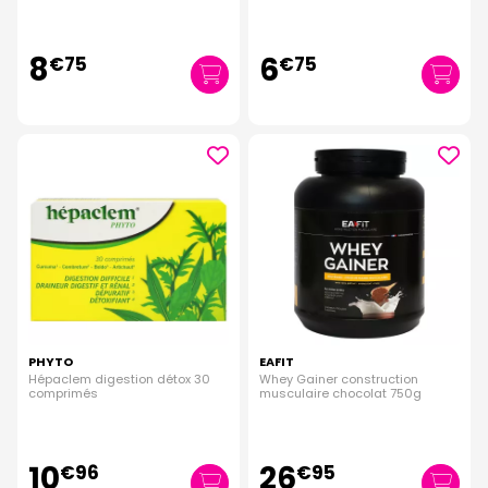
8
6
€
75
€
75
PHYTO
EAFIT
Hépaclem digestion détox 30
Whey Gainer construction
comprimés
musculaire chocolat 750g
10
26
€
96
€
95