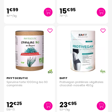
1
15
€
99
€
95
43
/kg
79
/
l.
€
26
€
75
PHYTOCEUTIC
EAFIT
Spiruline forte 1000mg bio 90
Protivegan protéines végétales
comprimés
chocolat-noisette 450g
12
23
€
25
€
95
136
/
l.
53
/kg
€
11
€
22