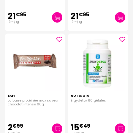
21
21
€
95
€
95
19
/kg
19
/kg
€
95
€
95
EAFIT
NUTERGIA
La barre protéinée max saveur
Ergydetox 60 gélules
chocolat intense 60g
2
15
€
99
€
49
€
83
€
33