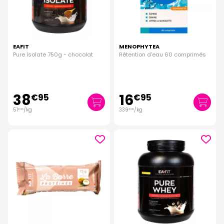
EAFIT
MENOPHYTEA
Pure Isolate 750g - chocolat
Rétention d'eau 60 comprimés
38
16
€
95
€
95
51
/kg
339
/kg
€
93
€
00