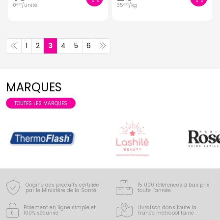
0
/unité
35
/kg
€
37
€
93
1
2
3
4
5
6
MARQUES
TOUTES LES MARQUES
Origine des produits certifiée
15 000 références à bas prix
par le Ministère de la Santé
toute l’année
Paiement en ligne simple
et
Livraison dans toute la
100% sécurisé
France
métropolitaine