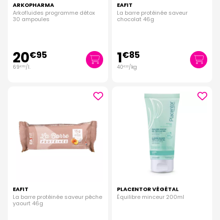
ARKOPHARMA
EAFIT
Arkofluides programme détox
La barre protéinée saveur
30 ampoules
chocolat 46g
20
1
€
95
€
85
69
/
l.
40
/kg
€
83
€
22
EAFIT
PLACENTOR VÉGÉTAL
La barre protéinée saveur pêche
Équilibre minceur 200ml
yaourt 46g