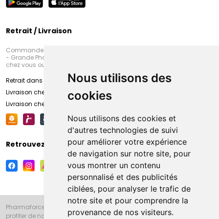
Retrait / Livraison
Commandez en ligne et venez chercher votre commande à Amiens
- Grande Pharmacie d’Amiens (Fachon) ou recevez-là rapidement
chez vous ou en point retrait
Nous utilisons des
Retrait dans la pharmacie d’Amiens
Livraison chez vous
cookies
Livraison chez votre commerçant
Nous utilisons des cookies et
d'autres technologies de suivi
pour améliorer votre expérience
Retrouvez-nous sur vos réseaux sociaux
de navigation sur notre site, pour
vous montrer un contenu
personnalisé et des publicités
ciblées, pour analyser le trafic de
notre site et pour comprendre la
Pharmaforce.fr et la Grande Pharmacie d’Amiens vous souhaitent de
provenance de nos visiteurs.
profiter de notre accueil, de nos conseils pharmaceutiques,