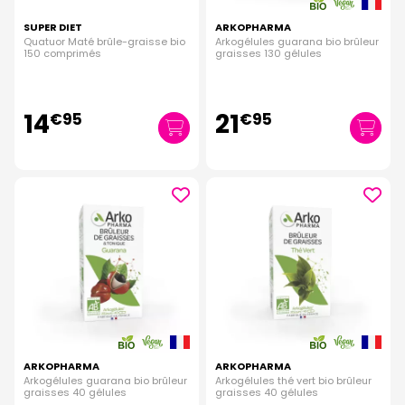
SUPER DIET
ARKOPHARMA
Quatuor Maté brûle-graisse bio
Arkogélules guarana bio brûleur
150 comprimés
graisses 130 gélules
14
21
€
95
€
95
ARKOPHARMA
ARKOPHARMA
Arkogélules guarana bio brûleur
Arkogélules thé vert bio brûleur
graisses 40 gélules
graisses 40 gélules