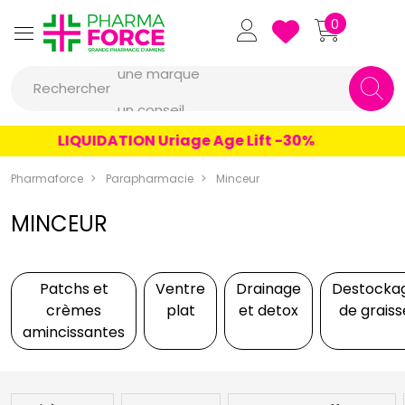
Pharmaforce Grande Pharmacie 
0
une marque
Rechercher
un conseil
un produit
LIQUIDATION Uriage Age Lift -30%
une marque
Pharmaforce
Parapharmacie
Minceur
MINCEUR
Patchs et
Ventre
Drainage
Destocka
crèmes
plat
et detox
de graiss
amincissantes