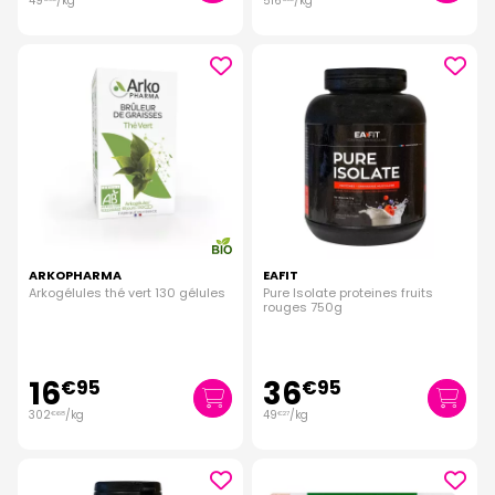
49
/kg
516
/kg
ARKOPHARMA
EAFIT
Arkogélules thé vert 130 gélules
Pure Isolate proteines fruits
rouges 750g
16
36
€
95
€
95
302
/kg
49
/kg
€
68
€
27