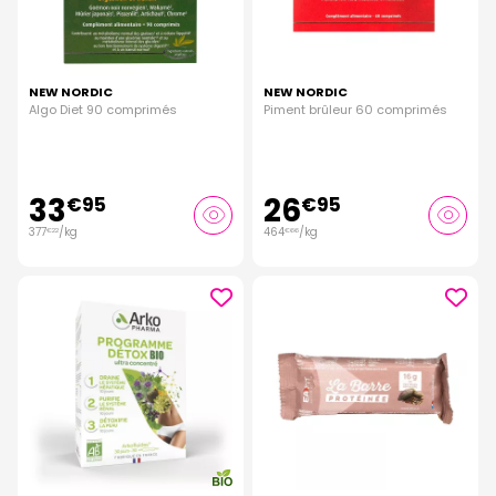
NEW NORDIC
NEW NORDIC
Algo Diet 90 comprimés
Piment brûleur 60 comprimés
33
26
€
95
€
95
377
/kg
464
/kg
€
22
€
66