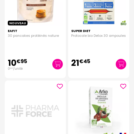
NOUVEAU
EAFIT
SUPER DIET
30 pancakes protéinés nature
Protocole bio Detox 30 ampoules
10
21
€
95
€
45
0
/unité
€
37