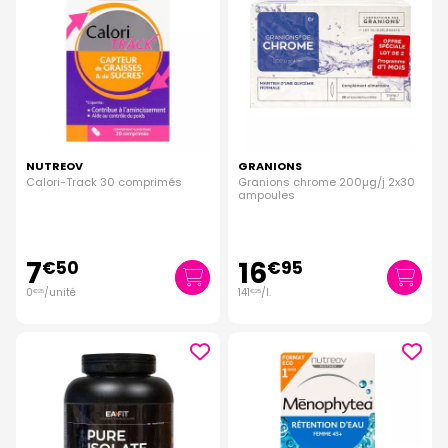
NUTREOV
GRANIONS
Calori-Track 30 comprimés
Granions chrome 200µg/j 2x30
ampoules
7
16
€
50
€
95
0
/unité
141
/
l.
€
25
€
25