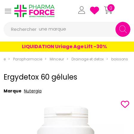
Pharmaforce Grande Pharmacie 
0
une marque
Rechercher
un conseil
LIQUIDATION Uriage Age Lift -30%
un produit
rce
Parapharmacie
Minceur
Drainage et detox
boissons
une marque
Ergydetox 60 gélules
Marque
Nutergia