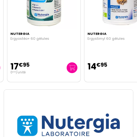
NUTERGIA
NUTERGIA
Ergyostéo+ 60 gélules
Ergystimyl 60 gélules
17
14
€
95
€
95
0
/unité
€
30