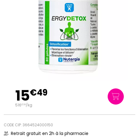
15
€
49
516
/kg
€
33
CODE CIP: 3664524000150
Retrait gratuit en 2h à la pharmacie