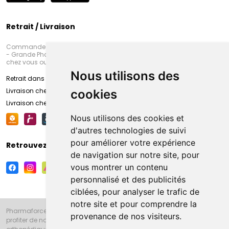
Retrait / Livraison
Commandez en ligne et venez chercher votre commande à Amiens
- Grande Pharmacie d’Amiens (Fachon) ou recevez-là rapidement
chez vous ou en point retrait
Nous utilisons des
Retrait dans la pharmacie d’Amiens
Livraison chez vous
cookies
Livraison chez votre commerçant
Nous utilisons des cookies et
d'autres technologies de suivi
pour améliorer votre expérience
Retrouvez-nous sur vos réseaux sociaux
de navigation sur notre site, pour
vous montrer un contenu
personnalisé et des publicités
ciblées, pour analyser le trafic de
notre site et pour comprendre la
Pharmaforce.fr et la Grande Pharmacie d’Amiens vous souhaitent de
provenance de nos visiteurs.
profiter de notre accueil, de nos conseils pharmaceutiques,