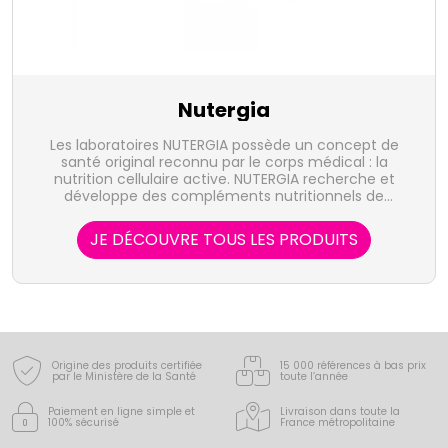
Nutergia
Les laboratoires NUTERGIA possède un concept de
santé original reconnu par le corps médical : la
nutrition cellulaire active. NUTERGIA recherche et
développe des compléments nutritionnels de
qualité.
JE DÉCOUVRE TOUS LES PRODUITS
Origine des produits certifiée
15 000 références à bas prix
par le Ministère de la Santé
toute l’année
Paiement en ligne simple
et
Livraison dans toute la
100% sécurisé
France
métropolitaine