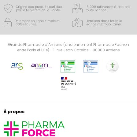
Origine des produits certifiée
15 000 références à bas prix
par le Ministère de la Santé
toute l’année
Paiement en ligne simple
et
Livraison dans toute la
100% sécurisé
France
métropolitaine
Grande Pharmacie d’Amiens (anciennement Pharmacie Fachon
entre Paris et Lille) - 11 rue Jean Catelas - 80000 Amiens
À propos