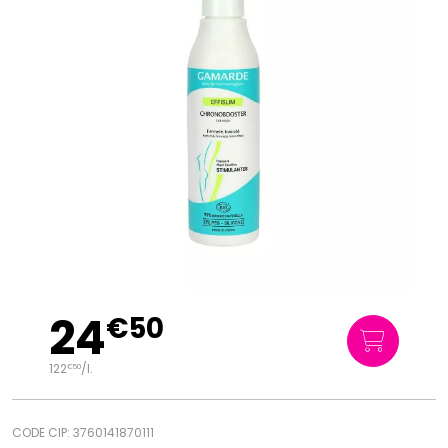
24
€
50
122
/
l.
€
50
CODE CIP: 3760141870111