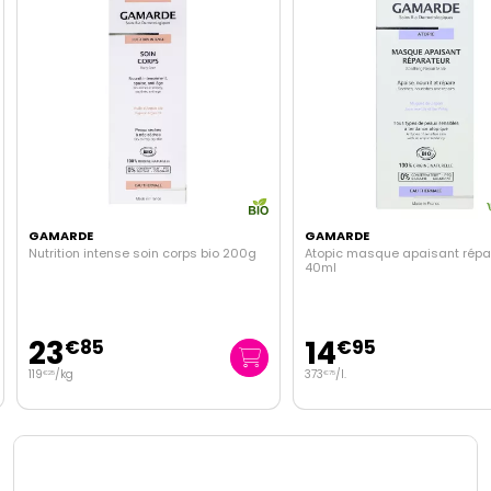
GAMARDE
GAMARDE
Nutrition intense soin corps bio 200g
Atopic masque apaisant répa
40ml
23
14
€
85
€
95
119
/kg
373
/
l.
€
25
€
75