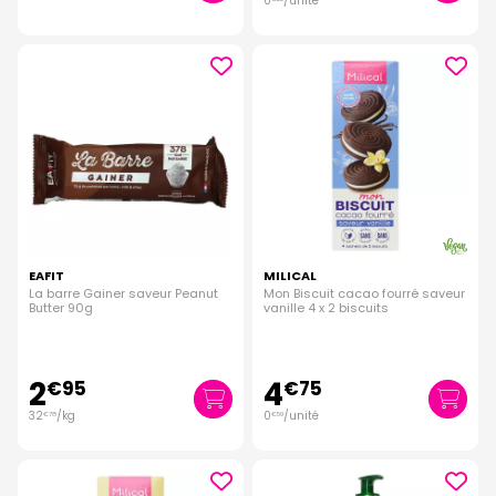
0
/unité
EAFIT
MILICAL
La barre Gainer saveur Peanut
Mon Biscuit cacao fourré saveur
Butter 90g
vanille 4 x 2 biscuits
2
4
€
95
€
75
32
/kg
0
/unité
€
78
€
59