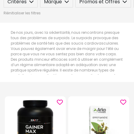
Critères
Marque
Promos et Offres
Réinitialiser les filtres
De nos jours, avec la sédentarité, nous rencontrons presque
tous des problèmes de surpoids. Le surpoids provoque des
problèmes de santé tels que des soucis cardiovasculaires.
Vous pouvez également avoir envie de maigrir pour l’été ou
parce que vous ne vous sentez pas bien dans votre corps.
Des produits minceur efficaces sont à utiliser en complément
d’un régime alimentaire adapté en adéquation avec une
pratique sportive régulière. Il existe de nombreux types de
produits minceur adaptés pour chaque partie du corps. Les
produits minceur peuvent se retrouver également sous forme
de patchs et crèmes amincissantes, de compléments
alimentaires, d’huiles essentielles ou de textiles minceur.