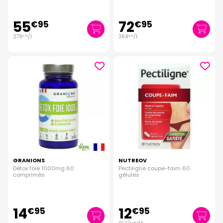
55
72
€
95
€
95
279
/
l.
364
/
l.
€
75
€
75
GRANIONS
NUTREOV
Détox foie 1000mg 60
Pectiligne coupe-faim 60
comprimés
gélules
14
12
€
95
€
95
€
22