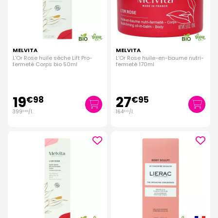
MELVITA
MELVITA
L'Or Rose huile sèche Lift Pro-
L'Or Rose huile-en-baume nutri-
fermeté Corps bio 50ml
fermeté 170ml
19
27
€
98
€
95
399
/
l.
164
/
l.
€
60
€
41