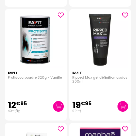
EAFIT
EAFIT
Protisoya poudre 320g - Vanille
Ripped Max gel définition abdos
200ml
12
19
€
95
€
95
40
/kg
99
/
l.
€
47
€
75