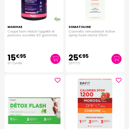
MANHAE
SOMATOLINE
Coupe faim réduit l'appétit et
Cosmetic remodelant Active
pulsions sucrées 60 gummies
spray huile sèche 125ml
15
25
€
95
€
95
0
/unité
207
/
l.
€
27
€
60