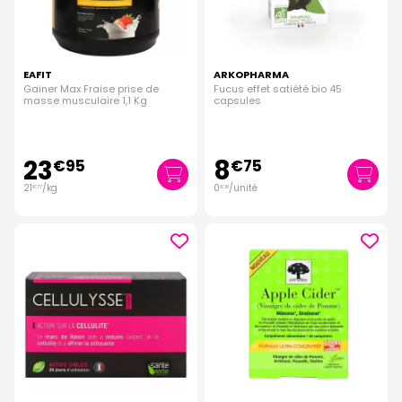
EAFIT
ARKOPHARMA
Gainer Max Fraise prise de
Fucus effet satiété bio 45
masse musculaire 1,1 Kg
capsules
23
8
€
95
€
75
21
/kg
0
/unité
€
77
€
19