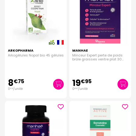
ARKOPHARMA
MANHAE
Arkogélules Nopal bio 45 gélules
Minceur Expert perte de poids
brûle graisses ventre plat 30
gélules
8
19
€
75
€
95
0
/unité
0
/unité
€
19
€
67