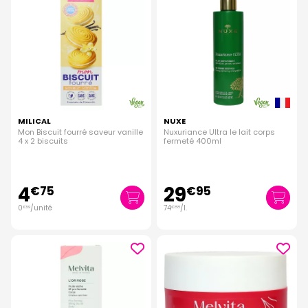
MILICAL
NUXE
Mon Biscuit fourré saveur vanille
Nuxuriance Ultra le lait corps
4 x 2 biscuits
fermeté 400ml
4
29
€
75
€
95
0
/unité
74
/
l.
€
59
€
88