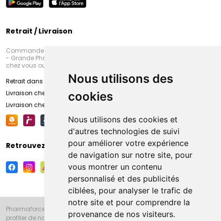
Retrait / Livraison
Commandez en ligne et venez chercher votre commande à Amiens
- Grande Pharmacie d’Amiens (Fachon) ou recevez-là rapidement
chez vous ou en point retrait
Nous utilisons des
Retrait dans la pharmacie d’Amiens
Livraison chez vous
cookies
Livraison chez votre commerçant
Nous utilisons des cookies et
d'autres technologies de suivi
pour améliorer votre expérience
Retrouvez-nous sur vos réseaux sociaux
de navigation sur notre site, pour
vous montrer un contenu
personnalisé et des publicités
ciblées, pour analyser le trafic de
notre site et pour comprendre la
Pharmaforce.fr et la Grande Pharmacie d’Amiens vous souhaitent de
provenance de nos visiteurs.
profiter de notre accueil, de nos conseils pharmaceutiques,