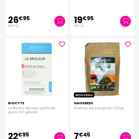
26
19
€
95
€
95
134
/
l.
39
/
l.
€
75
€
90
NOUVEAU
BIOCYTE
AMOSEEDS
Le Brûleur Minceur perte de
Graines de courge bio 200g
poids 60 gélules
22
7
€
95
€
45