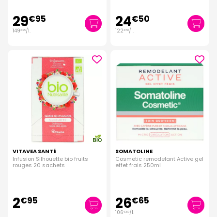
29
24
€
95
€
50
149
/
l.
122
/
l.
€
75
€
50
VITAVEA SANTÉ
SOMATOLINE
Infusion Silhouette bio fruits
Cosmetic remodelant Active gel
rouges 20 sachets
effet frais 250ml
2
26
€
95
€
65
106
/
l.
€
60