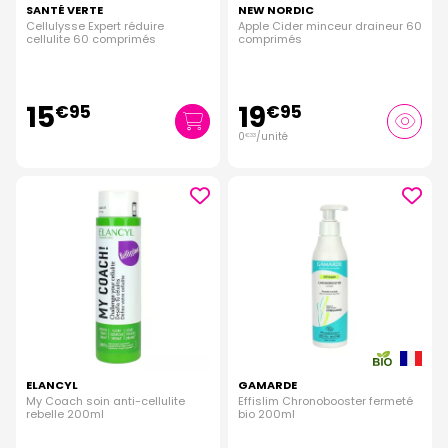
SANTÉ VERTE
NEW NORDIC
Cellulysse Expert réduire
Apple Cider minceur draineur 60
cellulite 60 comprimés
comprimés
15
19
€
95
€
95
0
/unité
€
33
ELANCYL
GAMARDE
My Coach soin anti-cellulite
Effislim Chronobooster fermeté
rebelle 200ml
bio 200ml