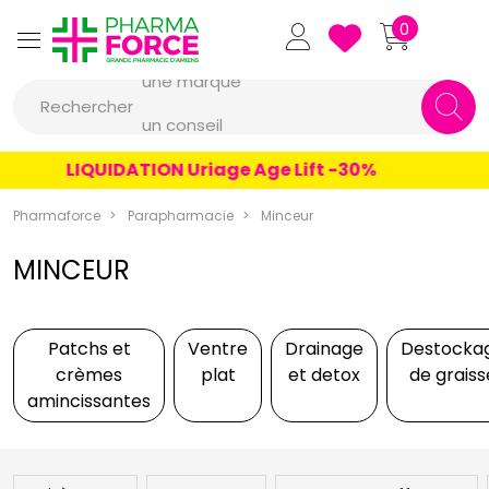
Pharmaforce Grande Pharmacie 
0
une marque
Rechercher
un conseil
un produit
LIQUIDATION Uriage Age Lift -30%
une marque
Pharmaforce
Parapharmacie
Minceur
MINCEUR
Patchs et
Ventre
Drainage
Destocka
crèmes
plat
et detox
de graiss
amincissantes