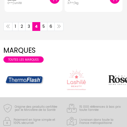
0
/unité
37
/kg
€
38
€
25
1
2
3
4
5
6
MARQUES
TOUTES LES MARQUES
Origine des produits certifiée
15 000 références à bas prix
par le Ministère de la Santé
toute l’année
Paiement en ligne simple
et
Livraison dans toute la
100% sécurisé
France
métropolitaine