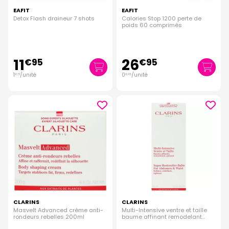
EAFIT
EAFIT
Detox Flash draineur 7 shots
Calories Stop 1200 perte de
poids 60 comprimés
11
26
€
95
€
95
1
/unité
0
/unité
€
71
€
45
CLARINS
CLARINS
Masvelt Advanced crème anti-
Multi-Intensive ventre et taille
rondeurs rebelles 200ml
baume affinant remodelant
gainant 200ml