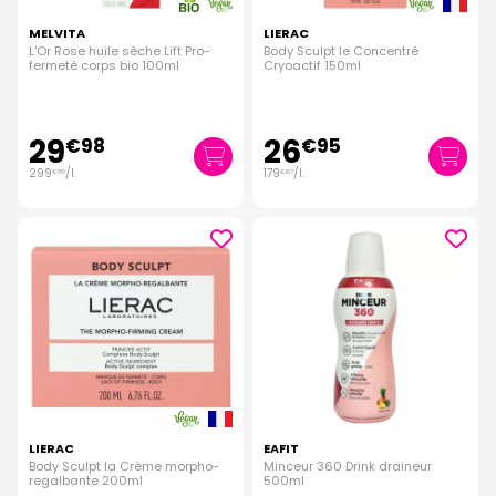
MELVITA
LIERAC
L'Or Rose huile sèche Lift Pro-
Body Sculpt le Concentré
fermeté corps bio 100ml
Cryoactif 150ml
29
26
€
98
€
95
299
/
l.
179
/
l.
€
80
€
67
LIERAC
EAFIT
Body Sculpt la Crème morpho-
Minceur 360 Drink draineur
regalbante 200ml
500ml