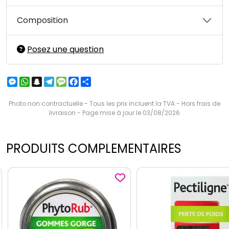
Composition
Posez une question
Messenger
WhatsApp
Snapchat
Telegram
Message
Facebook
Partager
Photo non contractuelle - Tous les prix incluent la TVA - Hors frais de
livraison - Page mise à jour le 03/08/2026
PRODUITS COMPLEMENTAIRES