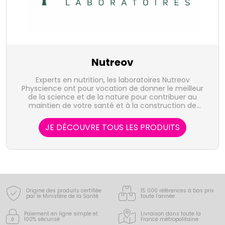
Nutreov
Experts en nutrition, les laboratoires Nutreov
Physcience ont pour vocation de donner le meilleur
de la science et de la nature pour contribuer au
maintien de votre santé et à la construction de
votre bien-être.
JE DÉCOUVRE TOUS LES PRODUITS
Origine des produits certifiée
15 000 références à bas prix
par le Ministère de la Santé
toute l’année
Paiement en ligne simple
et
Livraison dans toute la
100% sécurisé
France
métropolitaine