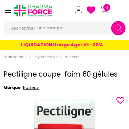
Pharmaforce Grande Pharmacie 
0
une marque
Rechercher
un conseil
LIQUIDATION Uriage Age Lift -30%
un produit
Pharmaforce
Phytothérapie
minceur
une marque
Pectiligne coupe-faim 60 gélules
Marque
Nutreov