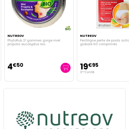
NUTREOV
NUTREOV
PhytoRub 21 gommes gorge miel
Pectiligne perte de poids acti
propolis eucalyptus bio
globale 60 comprimés
4
19
€
50
€
95
0
/unité
€
33