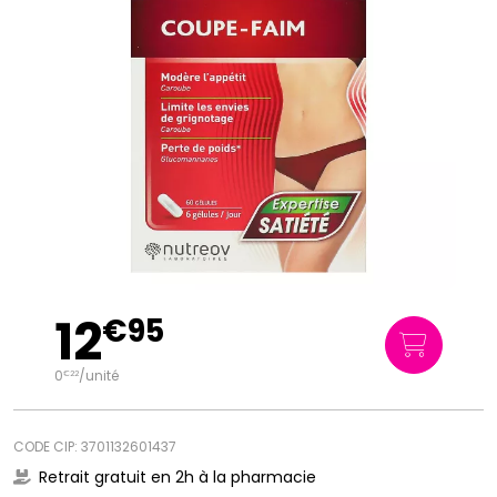
12
€
95
0
/unité
€
22
CODE CIP: 3701132601437
Retrait gratuit en 2h à la pharmacie