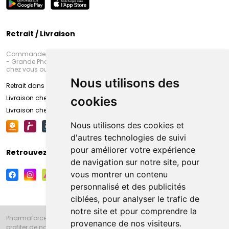
Retrait / Livraison
Commandez en ligne et venez chercher votre commande à Amiens
- Grande Pharmacie d’Amiens (Fachon) ou recevez-là rapidement
chez vous ou en point retrait
Nous utilisons des
Retrait dans la pharmacie d’Amiens
Livraison chez vous
cookies
Livraison chez votre commerçant
Nous utilisons des cookies et
d'autres technologies de suivi
pour améliorer votre expérience
Retrouvez-nous sur vos réseaux sociaux
de navigation sur notre site, pour
vous montrer un contenu
personnalisé et des publicités
ciblées, pour analyser le trafic de
notre site et pour comprendre la
Pharmaforce.fr et la Grande Pharmacie d’Amiens vous souhaitent de
provenance de nos visiteurs.
profiter de notre accueil, de nos conseils pharmaceutiques,