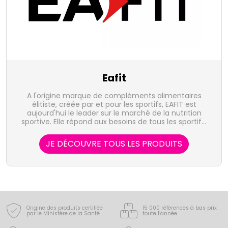
Eafit
A l'origine marque de compléments alimentaires
élitiste, créée par et pour les sportifs, EAFIT est
aujourd'hui le leader sur le marché de la nutrition
sportive. Elle répond aux besoins de tous les sportifs,
professionnels comme amateurs, au travers de 3
gammes sur mesure : EAFIT Construction Musculaire,
JE DÉCOUVRE TOUS LES PRODUITS
EAFIT Endurance et EAFIT Minceur Active.
Origine des produits certifiée
15 000 références à bas prix
par le Ministère de la Santé
toute l’année