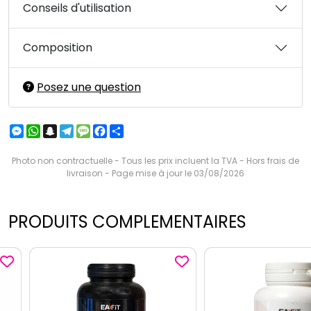
Conseils d'utilisation
Composition
Posez une question
Messenger
WhatsApp
Snapchat
Telegram
Message
Facebook
Partager
Photo non contractuelle - Tous les prix incluent la TVA - Hors frais de
livraison - Page mise à jour le 03/08/2026
PRODUITS COMPLEMENTAIRES