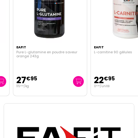
EAFIT
EAFIT
Pure L-glutamine en poudre saveur
L-carnitine 90 gélules
orange 243g
27
22
€
95
€
95
115
/kg
0
/unité
€
02
€
26