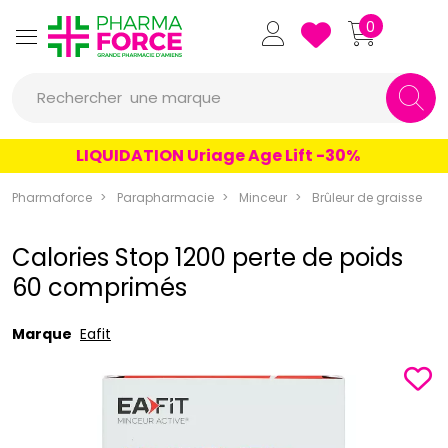
Pharmaforce Grande Pharmacie 
0
une marque
Rechercher
un conseil
LIQUIDATION Uriage Age Lift -30%
un produit
Pharmaforce
Parapharmacie
Minceur
Brûleur de graisse
une marque
Calories Stop 1200 perte de poids
60 comprimés
Marque
Eafit