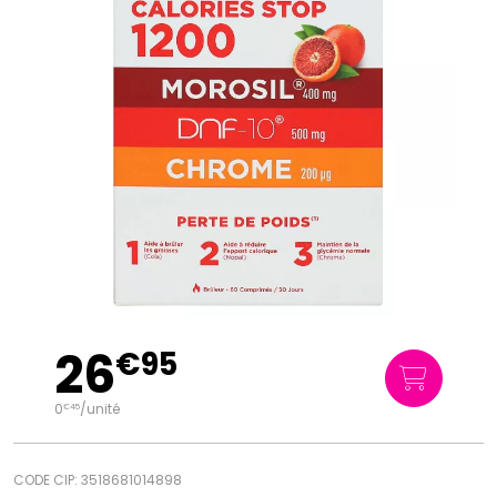
26
€
95
0
/unité
€
45
CODE CIP: 3518681014898