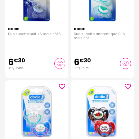
DODIE
DODIE
Duo sucette nuit +6 mois n°36
Duo sucette anatomique 0-6
mois n°31
6
6
€
30
€
30
3
/unité
3
/unité
€
15
€
15