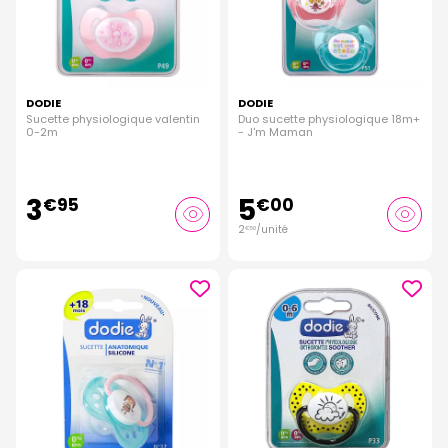
DODIE
DODIE
Sucette physiologique valentin
Duo sucette physiologique 18m+
0-2m
- J'm Maman
3
5
€
95
€
00
2
/unité
€
50