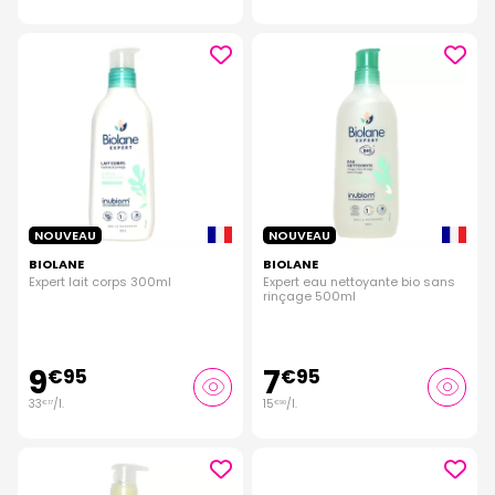
NOUVEAU
NOUVEAU
BIOLANE
BIOLANE
Expert lait corps 300ml
Expert eau nettoyante bio sans
rinçage 500ml
9
7
€
95
€
95
33
/
l.
15
/
l.
€
17
€
90