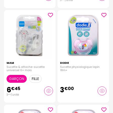
3
/unité
MAM
DODIE
Sucette & attache-sucette
Sucette physiologique lapin
universel 6+ mois
18m+
GARÇON
FILLE
6
3
€
45
€
00
3
/unité
€
23