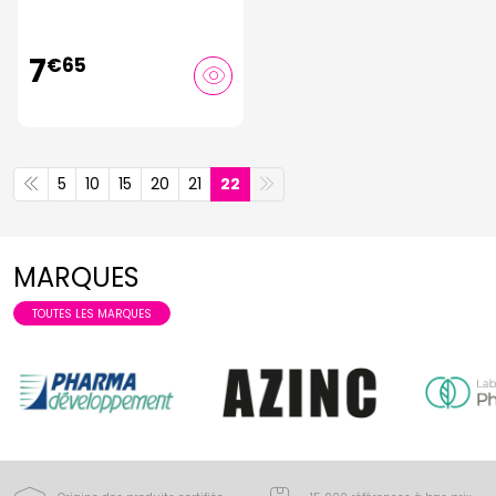
7
€
65
5
10
15
20
21
22
MARQUES
TOUTES LES MARQUES