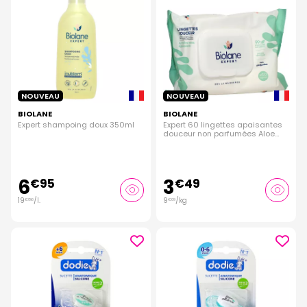
NOUVEAU
NOUVEAU
BIOLANE
BIOLANE
Expert shampoing doux 350ml
Expert 60 lingettes apaisantes
douceur non parfumées Aloe
Vera
6
3
€
95
€
49
19
/
l.
9
/kg
€
86
€
09