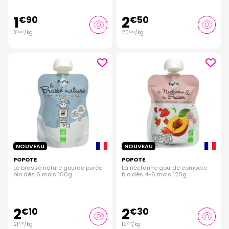
1
2
€
90
€
50
31
/kg
20
/kg
€
67
€
83
NOUVEAU
NOUVEAU
POPOTE
POPOTE
Le brassé nature gourde purée
La nectarine gourde compote
bio dès 6 mois 100g
bio dès 4-6 mois 120g
2
2
€
10
€
30
21
/kg
19
/kg
€
00
€
17