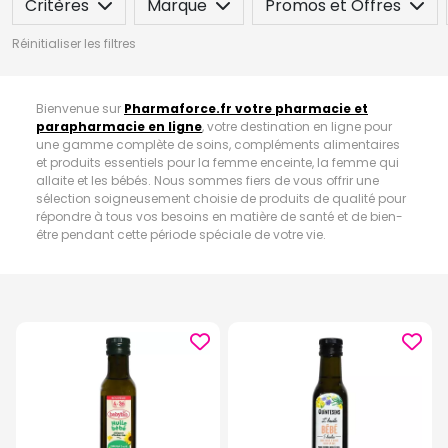
Critères
Marque
Promos et Offres
Réinitialiser les filtres
Bienvenue sur
Pharmaforce.fr votre pharmacie et
parapharmacie en ligne
, votre destination en ligne pour
une gamme complète de soins, compléments alimentaires
et produits essentiels pour la femme enceinte, la femme qui
allaite et les bébés. Nous sommes fiers de vous offrir une
sélection soigneusement choisie de produits de qualité pour
répondre à tous vos besoins en matière de santé et de bien-
être pendant cette période spéciale de votre vie.
Retrouvez tout le nécessaire pour votre grossesse
ainsi que pour votre bébé sur Pharmaforce.fr votre
pharmacie et parapharmacie en ligne !
Pour la femme enceinte et celle qui allaite, nous comprenons
l'importance d'une nutrition optimale et de soins adaptés.
C'est pourquoi notre site propose une variété de
compléments alimentaires spécialement formulés pour
soutenir la santé maternelle et le développement du bébé
sur
notre site Pharmaforce.fr votre pharmacie et
parapharmacie en ligne
. Nos produits sont