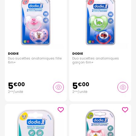
DODIE
DODIE
Duo sucettes anatomiques fille
Duo sucettes anatomiques
6m+
garçon 6m+
5
5
€
00
€
00
2
/unité
2
/unité
€
50
€
50