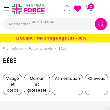
Pharmaforce Grande Pharmacie 
0
une marque
Rechercher
un conseil
un produit
LIQUIDATION Uriage Age Lift -30%
une marque
Pharmaforce
Parapharmacie
Bébé
BÉBÉ
Visage
Maman
Alimentation
Cheveux
et
et
corps
grossesse