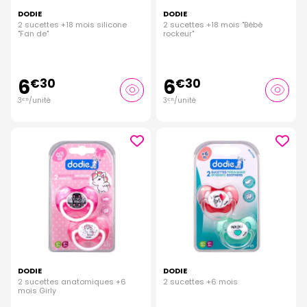
DODIE
DODIE
2 sucettes +18 mois silicone
2 sucettes +18 mois "Bébé
"Fan de"
rockeur"
6
6
€
30
€
30
3
/unité
3
/unité
€
15
€
15
DODIE
DODIE
2 sucettes anatomiques +6
2 sucettes +6 mois
mois Girly