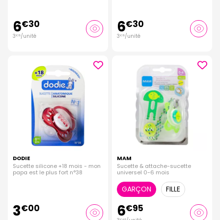
6
6
€
30
€
30
3
/unité
3
/unité
€
15
€
15
DODIE
MAM
Sucette silicone +18 mois - mon
Sucette & attache-sucette
papa est le plus fort n°38
universel 0-6 mois
GARÇON
FILLE
3
6
€
00
€
95
€
48