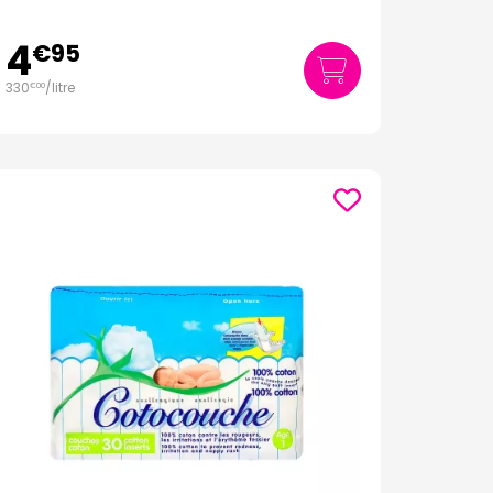
4
€
95
330
/
litre
€
00