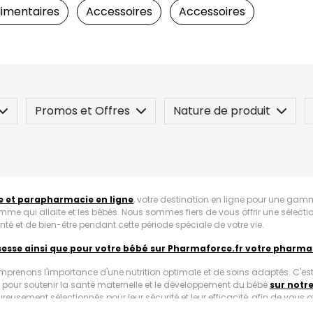
imentaires
Accessoires
Accessoires
Promos et Offres
Nature de produit
 / Contre-indication
Posez une question
 et parapharmacie en ligne
, votre destination en ligne pour une ga
emme qui allaite et les bébés. Nous sommes fiers de vous offrir une sélec
té et de bien-être pendant cette période spéciale de votre vie.
sesse ainsi que pour votre bébé sur Pharmaforce.fr votre pharma
omprenons l'importance d'une nutrition optimale et de soins adaptés. C'est
our soutenir la santé maternelle et le développement du bébé
sur notr
reusement sélectionnés pour leur sécurité et leur efficacité, afin de vous off