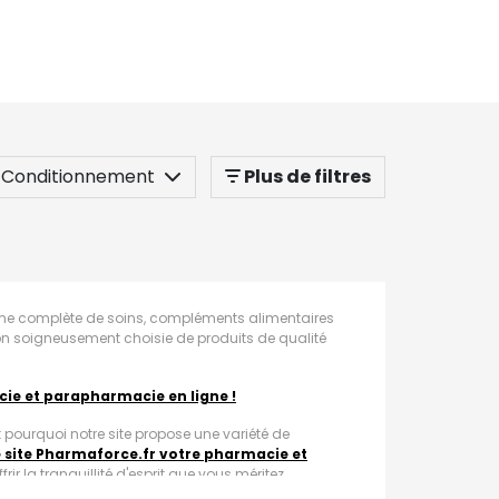
Conditionnement
Plus de filtres
mme complète de soins, compléments alimentaires
tion soigneusement choisie de produits de qualité
cie et parapharmacie en ligne !
 pourquoi notre site propose une variété de
e site Pharmaforce.fr votre pharmacie et
rir la tranquillité d'esprit que vous méritez