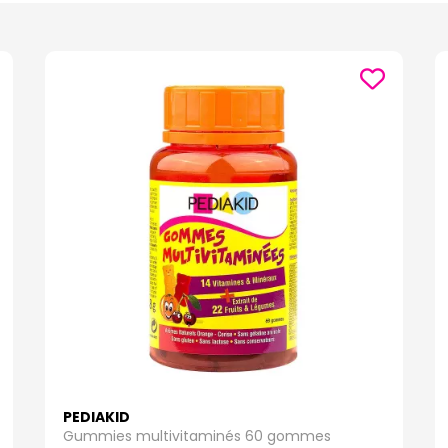
sesse ainsi que pour votre bébé sur Pharmaforce.fr votre pharma
é une large gamme de produits pour répondre à leurs besoins quotidiens, 
ches douces et confortables, des lingettes hypoallergéniques, des produi
e dont vous avez besoin pour prendre soin de votre petit trésor
sur votre 
ainsi que pour votre bébé sur Pharmaforce.fr votre pharmacie et parapharm
tre famille sont votre priorité absolue, c'est pourquoi nous nous engageon
et approuvés par des professionnels de la santé. Notre équipe de pharma
ersonnalisés pour vous aider à faire les meilleurs choix pour vous et votre
sesse ainsi que pour votre bébé sur Pharmaforce.fr votre pharma
ccompagner à chaque étape de votre voyage vers la maternité et au-de
ourd'hui pour découvrir notre sélection exceptionnelle de produits pour la
une priorité absolue.
sesse ainsi que pour votre bébé sur Pharmaforce.fr votre pharma
PEDIAKID
Gummies multivitaminés 60 gommes