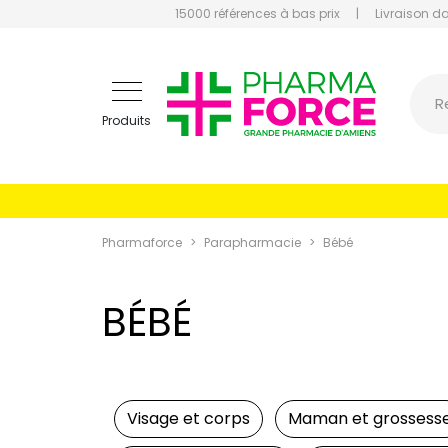
15000 références à bas prix
|
Livraison d
Pharmaf
R
Produits
Pharmaforce
Parapharmacie
Bébé
BÉBÉ
Visage et corps
Maman et grossess