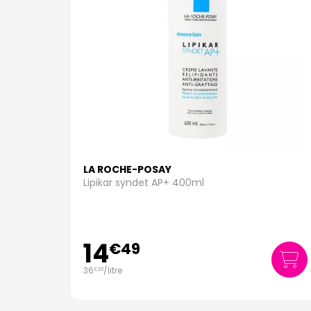
LA ROCHE-POSAY
Lipikar syndet AP+ 400ml
14
€
49
36
/
litre
€
23