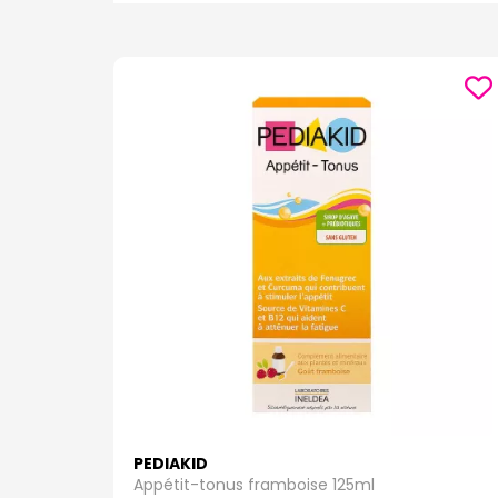
Retrouvez tout le nécessaire pour votre gros
En ce qui concerne les bébés, nous avons rassembl
accessoires essentiels. Que vous cherchiez des cou
tétines de qualité supérieure, vous trouverez tout c
parapharmacie en ligne
.
Retrouvez tout le nécessaire pour votre grossesse 
Nous comprenons que la santé et le bien-être de vo
qualité, fabriqués par des marques de confiance 
toutes vos questions et vous fournir des conseils p
parapharmacie en ligne.
Retrouvez tout le nécessaire pour votre gros
Chez Pharmaforce.fr, nous sommes là pour vous a
pharmacie et parapharmacie en ligne
dès auj
et faites de votre santé et de celle de votre famille 
Retrouvez tout le nécessaire pour votre gros
PEDIAKID
Appétit-tonus framboise 125ml