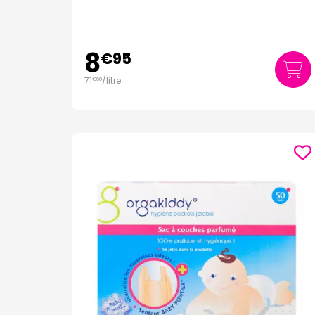
8
€
95
71
/
litre
€
60