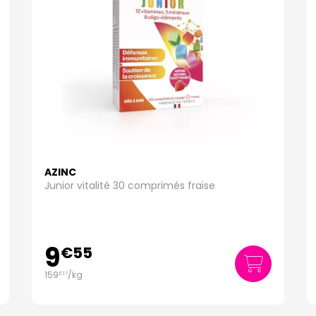
AZINC
Junior vitalité 30 comprimés fraise
9
€
55
159
/kg
€
17