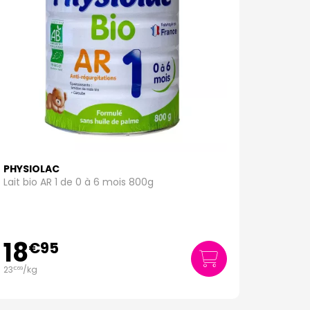
PHYSIOLAC
Lait bio AR 1 de 0 à 6 mois 800g
18
€
95
23
/kg
€
69