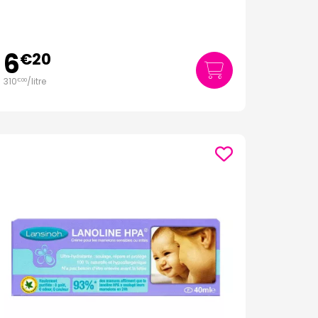
6
€
20
310
/
litre
€
00