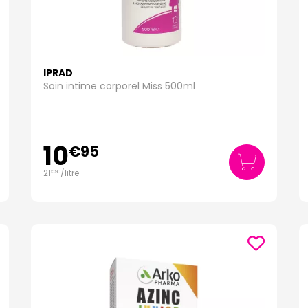
IPRAD
Soin intime corporel Miss 500ml
10
€
95
21
/
litre
€
90