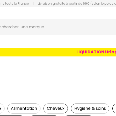
ans toute la France
|
Livraison gratuite à partir de 69€ (selon le poids 
une marque
orce Grande Pharmacie Amiens Fachon
echercher
un conseil
un produit
une marque
LIQUIDATION Uriage Age
e
Alimentation
Cheveux
Hygiène & soins