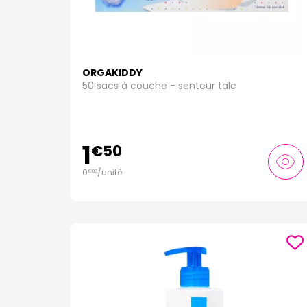
ORGAKIDDY
50 sacs à couche - senteur talc
1
€
50
0
/unité
€
03