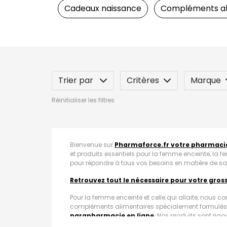
Cadeaux naissance
Compléments al
Trier par
Critères
Marque
Réinitialiser les filtres
Spécificité
Label
Indication
Bienvenue sur
Pharmaforce.fr votre pharmacie
et produits essentiels pour la femme enceinte, la f
pour répondre à tous vos besoins en matière de san
Retrouvez tout le nécessaire pour votre gros
Pour la femme enceinte et celle qui allaite, nous c
compléments alimentaires spécialement formulés p
parapharmacie en ligne
. Nos produits sont rigou
pendant cette période cruciale.