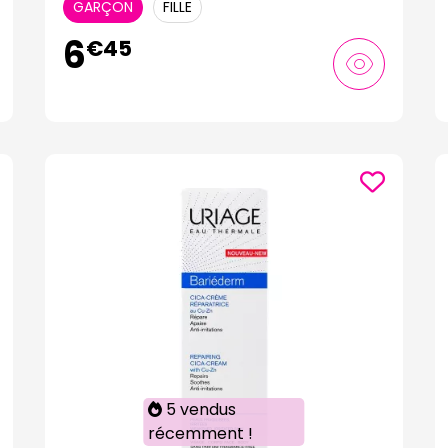
GARÇON
FILLE
6
€
45
5 vendus
récemment !