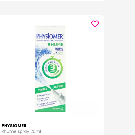
cie et parapharmacie en ligne !
de l'hygiène à l'alimentation en passant par les
ts de bain doux et sûrs, ou des biberons et des
site Pharmaforce.fr votre pharmacie et
acie en ligne !
s à vous fournir des produits de la plus haute
ciens est également disponible pour répondre à
 bébé
sur Pharmaforce.fr votre pharmacie et
cie et parapharmacie en ligne !
là. Parcourez
notre site Pharmaforce.fr votre
 femme enceinte, la femme qui allaite et les bébés,
cie et parapharmacie en ligne !
PHYSIOMER
Rhume spray 20ml