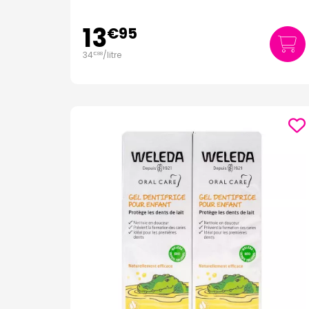
13
€
95
34
/
litre
€
88