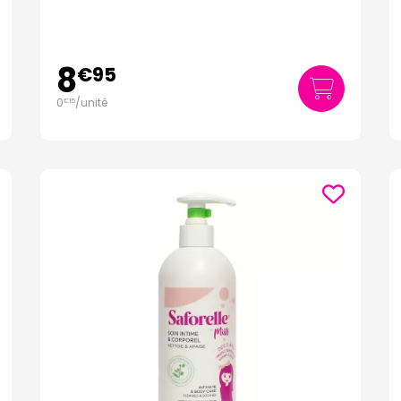
8
€
95
0
/unité
€
15