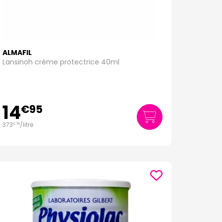
ALMAFIL
Lansinoh crème protectrice 40ml
14
€
95
373
/
litre
€
75