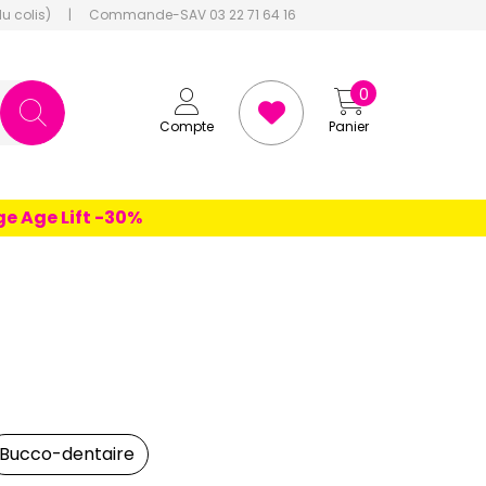
du colis)
|
Commande-SAV 03 22 71 64 16
0
Compte
Panier
 Lift -30%
Bucco-dentaire