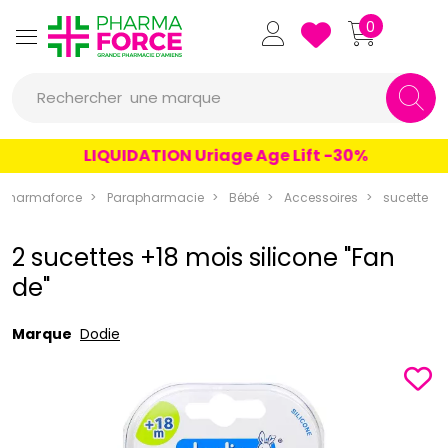
Pharmaforce Grande Pharmacie 
0
une marque
Rechercher
un conseil
LIQUIDATION Uriage Age Lift -30%
un produit
Pharmaforce
Parapharmacie
Bébé
Accessoires
sucette
une marque
2 sucettes +18 mois silicone "Fan
de"
Marque
Dodie