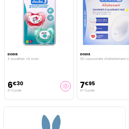
DODIE
DODIE
30 coussinets d'allaitement nuit
30 coussinets d'allaitement 
7
6
€
95
€
95
0
/unité
0
/unité
€
27
€
23