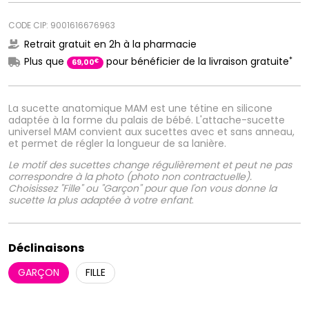
CODE CIP: 9001616676963
Retrait gratuit en 2h à la pharmacie
*
Plus que
pour bénéficier de la livraison gratuite
€
69
,
00
La sucette anatomique MAM est une tétine en silicone
adaptée à la forme du palais de bébé. L'attache-sucette
universel MAM convient aux sucettes avec et sans anneau,
et permet de régler la longueur de sa lanière.
Le motif des sucettes change régulièrement et peut ne pas
correspondre à la photo (photo non contractuelle).
Choisissez "Fille" ou "Garçon" pour que l'on vous donne la
sucette la plus adaptée à votre enfant
.
Déclinaisons
GARÇON
FILLE