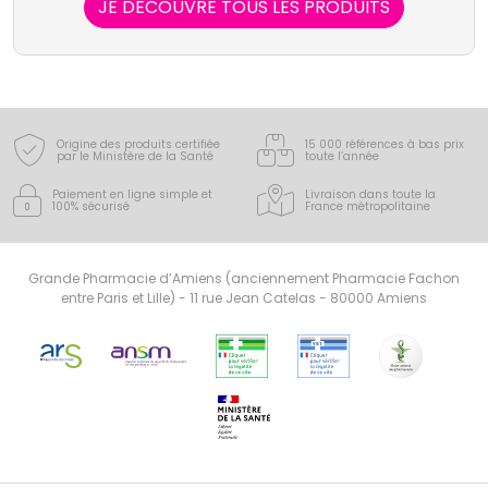
JE DÉCOUVRE TOUS LES PRODUITS
Origine des produits certifiée
15 000 références à bas prix
par le Ministère de la Santé
toute l’année
Paiement en ligne simple
et
Livraison dans toute la
100% sécurisé
France
métropolitaine
Grande Pharmacie d’Amiens (anciennement Pharmacie Fachon
entre Paris et Lille) - 11 rue Jean Catelas - 80000 Amiens