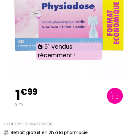
51 vendus
récemment !
1
€
99
9
/
l.
€
95
CODE CIP: 3518646266638
Retrait gratuit en 2h à la pharmacie