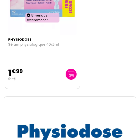
51 vendus
récemment !
PHYSIODOSE
Sérum physiologique 40x5ml
1
€
99
9
/
l.
€
95