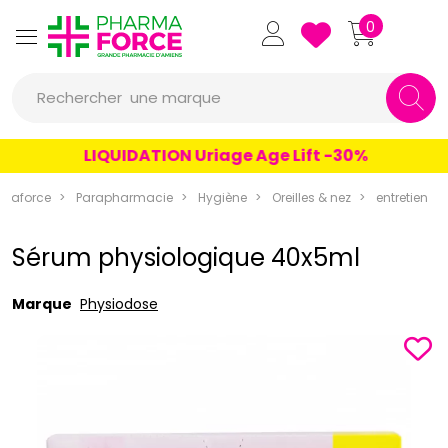
Pharmaforce Grande Pharmacie 
0
une marque
Rechercher
un conseil
LIQUIDATION Uriage Age Lift -30%
un produit
rmaforce
Parapharmacie
Hygiène
Oreilles & nez
entretien
une marque
Sérum physiologique 40x5ml
Marque
Physiodose