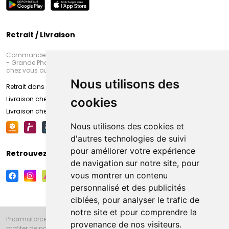
Retrait / Livraison
Commandez en ligne et venez chercher votre commande à Amiens
- Grande Pharmacie d’Amiens (Fachon) ou recevez-là rapidement
chez vous ou en point retrait
Nous utilisons des
Retrait dans la pharmacie d’Amiens
Livraison chez vous
cookies
Livraison chez votre commerçant
Nous utilisons des cookies et
d'autres technologies de suivi
pour améliorer votre expérience
Retrouvez-nous sur vos réseaux sociaux
de navigation sur notre site, pour
vous montrer un contenu
personnalisé et des publicités
ciblées, pour analyser le trafic de
notre site et pour comprendre la
Pharmaforce.fr et la Grande Pharmacie d’Amiens vous souhaitent de
provenance de nos visiteurs.
profiter de notre accueil, de nos conseils pharmaceutiques,