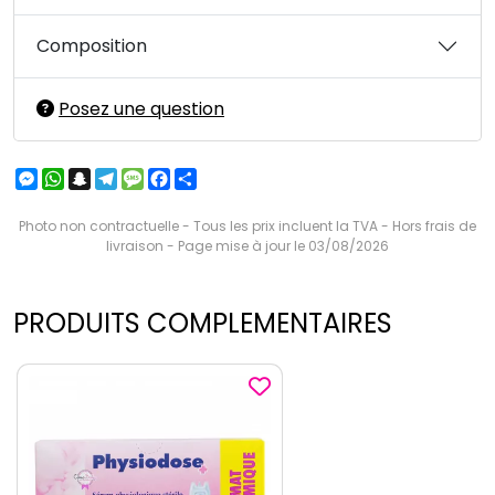
Composition
Posez une question
Messenger
WhatsApp
Snapchat
Telegram
Message
Facebook
Partager
Photo non contractuelle - Tous les prix incluent la TVA - Hors frais de
livraison - Page mise à jour le 03/08/2026
PRODUITS COMPLEMENTAIRES