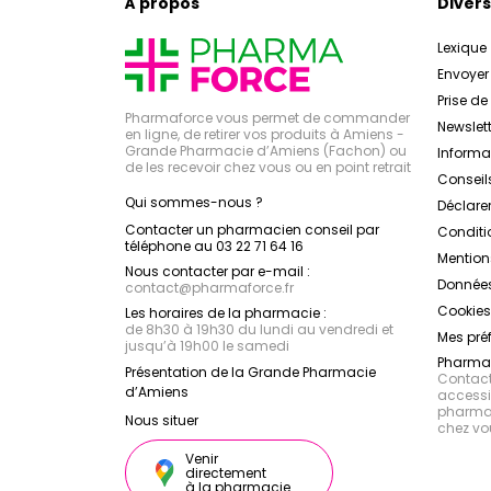
À propos
Divers
Lexique
Envoye
Prise d
Pharmaforce vous permet de commander
Newslett
en ligne, de retirer vos produits à Amiens -
Grande Pharmacie d’Amiens (Fachon) ou
Inform
de les recevoir chez vous ou en point retrait
Conseil
Qui sommes-nous ?
Déclarer
Contacter un pharmacien conseil par
Conditi
téléphone au 03 22 71 64 16
Mention
Nous contacter par e-mail :
Données
contact
@
pharmaforce.fr
Cookies
Les horaires de la pharmacie :
de 8h30 à 19h30 du lundi au vendredi et
Mes pré
jusqu’à 19h00 le samedi
Pharmac
Présentation de la Grande Pharmacie
Contacte
d’Amiens
accessib
pharmac
Nous situer
chez vo
Venir
directement
à la pharmacie