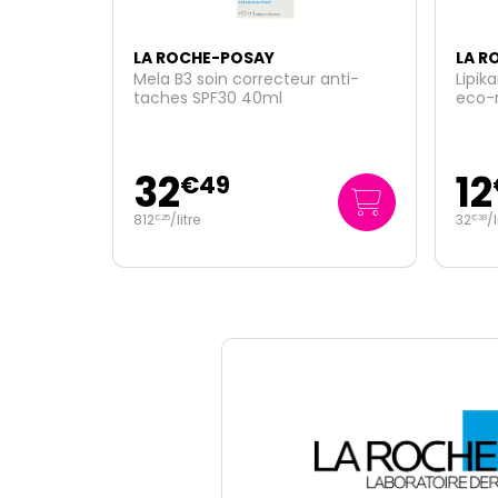
LA ROCHE-POSAY
LA R
anti-
Lipikar Syndet Ap+ crème lavante
Anthe
eco-recharge 400ml
solai
50ml
12
14
€
95
17
32
/
litre
€
5
€
38
350
€
00