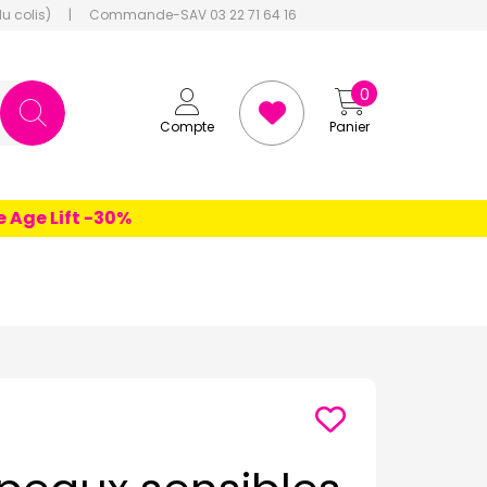
du colis)
|
Commande-SAV 03 22 71 64 16
0
Compte
Panier
e Lift -30%