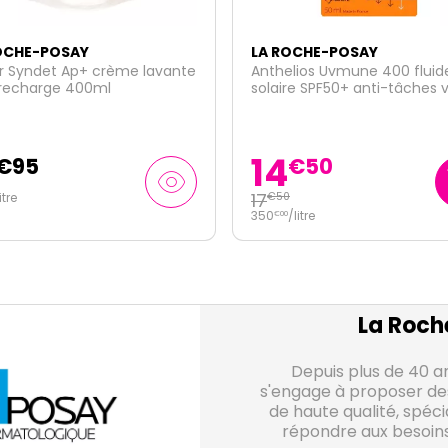
NOUVEAU
OCHE-POSAY
LA ROCHE-POSAY
lios Uvmune 400 fluide
Mela B3 correcteur anti-ce
re SPF50+ anti-tâches visage
illuminateur contour des ye
15ml
27
€
50
€
95
0
/
litre
La Roch
Depuis plus de 40 a
s'engage à proposer de
de haute qualité, spéc
répondre aux besoins