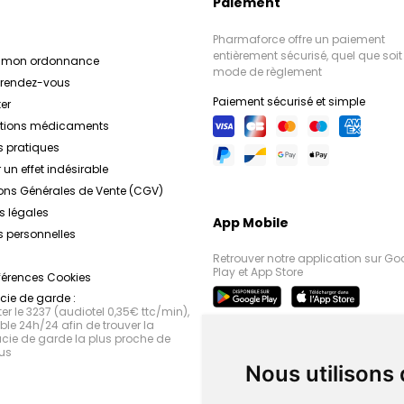
Paiement
Rosaliac
Formulés avec des filtr
La Roche Posa
rapide et
Roche Posay
et de l'eau thermale 
propose 
Pharmaforce offre un paiement
conçus pour atténuer les
produits offrent une hau
entièrement sécurisé, quel que soit 
r mon ordonnance
rougeurs localisées. Enr
coups de soleil, les a
mode de règlement
e rendez-vous
et en agents anti-rougeu
Anthélios XL
vieillissement pré
La Roc
Paiement sécurisé et simple
les irritations, renforcen
Anthélios XL
La Ro
er
sanguins et réduisent l
protection solaire trè
ations médicaments
sujettes aux intolérances 
pour un teint un
s pratiques
Formulés avec des filtr
La Roche-Posay
s'enga
 un effet indésirable
sûrs, efficaces et resp
et des agents anti-o
ons Générales de Vente (CGV)
protègent la peau des mé
l'environnement. 
dermatologique et son a
préservant sa santé e
s légales
App Mobile
laboratoire dermatol
 personnelles
partenaire de confianc
Retrouver notre application sur Go
personnes à travers 
Play et App Store
férences Cookies
solutions adaptées pour 
ie de garde :
belle et plus
r le 3237 (audiotel 0,35€ ttc/min),
le 24h/24 afin de trouver la
ie de garde la plus proche de
us
Nous utilisons