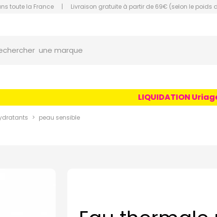
ans toute la France
|
Livraison gratuite à partir de 69€ (selon le poids 
orce Grande Pharmacie Amiens Fachon
une marque
echercher
un conseil
un produit
LIQUIDATION Uriage Ag
une marque
ydratants
peau sensible