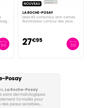
LA ROCHE-POSAY
rnes
Hyalu B5 serum yeux concentrée
ux
anti-rides 15ml
29
€
49
e-Posay
ns,
La Roche-Posay
s soins dermatologiques
ialement formulés pour
 des peaux sensibles,