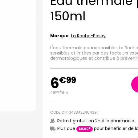
Eau thermale 
150ml
Marque
La Roche-Posay
L'eau thermale peaux sensibles La Roche 
sensibles et irritées par des facteurs ex
dermatologiques et contribue à prévenir 
6
€
99
46
/
litre
€
60
CODE CIP: 3433422404397
Retrait gratuit en 2h à la pharmacie
Plus que
pour bénéficier de la
€
69
,
00