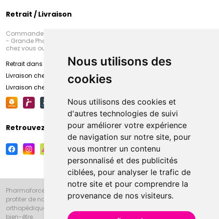
Retrait / Livraison
Commandez en ligne et venez chercher votre commande à Amiens
- Grande Pharmacie d’Amiens (Fachon) ou recevez-là rapidement
chez vous ou en point retrait
Nous utilisons des
Retrait dans la pharmacie d’Amiens
Livraison chez vous
cookies
Livraison chez votre commerçant
Nous utilisons des cookies et
d'autres technologies de suivi
pour améliorer votre expérience
Retrouvez-nous sur vos réseaux sociaux
de navigation sur notre site, pour
vous montrer un contenu
personnalisé et des publicités
ciblées, pour analyser le trafic de
notre site et pour comprendre la
Pharmaforce.fr et la Grande Pharmacie d’Amiens vous souhaitent de
provenance de nos visiteurs.
profiter de notre accueil, de nos conseils pharmaceutiques,
orthopédiques, homéopathiques, parapharmaceutiques, beauté et
bien-être.