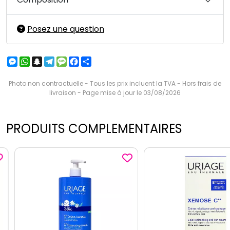
Posez une question
Messenger
WhatsApp
Snapchat
Telegram
Message
Facebook
Partager
Photo non contractuelle - Tous les prix incluent la TVA - Hors frais de
livraison - Page mise à jour le 03/08/2026
PRODUITS COMPLEMENTAIRES