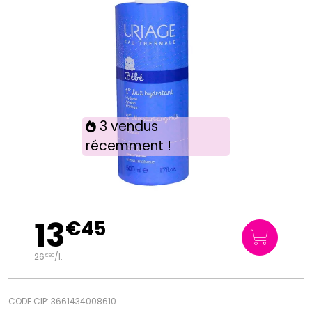
3 vendus
récemment !
13
€
45
26
/
l.
€
90
CODE CIP: 3661434008610