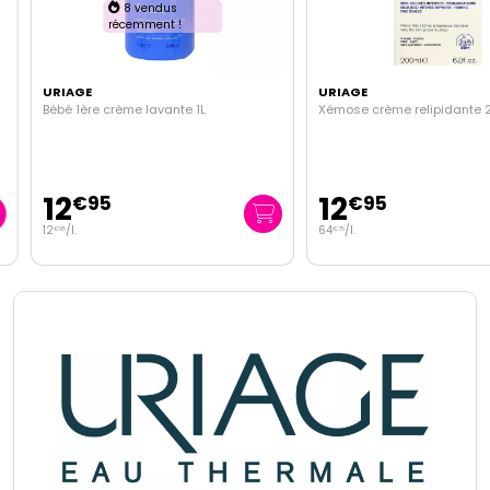
8 vendus
récemment !
URIAGE
URIAGE
Bébé 1ère crème lavante 1L
Xémose crème relipidante 2
12
12
€
95
€
95
12
/
l.
64
/
l.
€
95
€
75