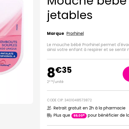
Mouche bébé 
jetables
Marque
Prorhinel
Le mouche bébé Prorhinel permet d'évac
ainsi votre enfant à respirer et se sentir
8
€
35
2
/unité
€
78
CODE CIP: 3401048573872
Retrait gratuit en 2h à la pharmacie
Plus que
pour bénéficier de la
€
69
,
00