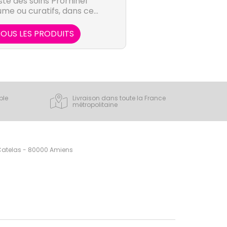
ste des soins Prorhinel
ume ou curatifs, dans ce
idera à combattre les
 produits Prorhinel se
OUS LES PRODUITS
our bébé, enfants et
t la gamme de soins anti-
te la famille.
ple
Livraison dans toute la France
métropolitaine
 Catelas - 80000 Amiens