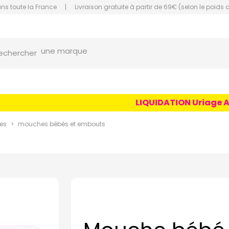
ans toute la France
|
Livraison gratuite à partir de 69€ (selon le poids 
une marque
orce Grande Pharmacie Amiens Fachon
echercher
un conseil
un produit
une marque
LIQUIDATION Uriage Age L
es
mouches bébés et embouts