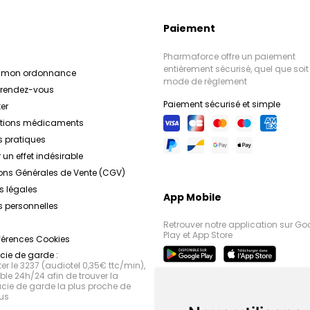
Paiement
Pharmaforce offre un paiement
entièrement sécurisé, quel que soit 
r mon ordonnance
mode de règlement
e rendez-vous
Paiement sécurisé et simple
er
ations médicaments
s pratiques
 un effet indésirable
ons Générales de Vente (CGV)
s légales
App Mobile
 personnelles
Retrouver notre application sur Go
Play et App Store
férences Cookies
ie de garde :
r le 3237 (audiotel 0,35€ ttc/min),
le 24h/24 afin de trouver la
ie de garde la plus proche de
us