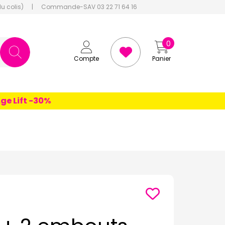
du colis)
|
Commande-SAV 03 22 71 64 16
0
Compte
Panier
ift -30%