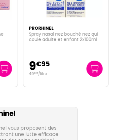
PRORHINEL
he
Spray nasal nez bouché nez qui
coule adulte et enfant 2x100ml
9
€
95
49
/
litre
€
75
hinel
inel vous proposent des
tront une lutte efficace