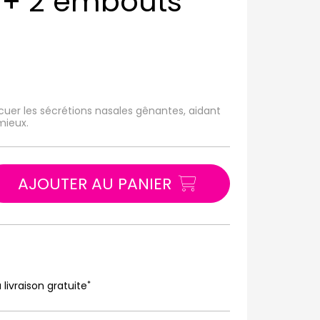
+ 2 embouts
uer les sécrétions nasales gênantes, aidant
 mieux.
AJOUTER AU PANIER
*
 livraison gratuite