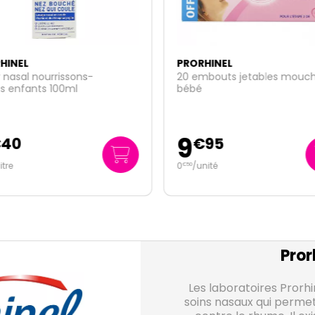
HINEL
PRORHINEL
 nasal nourrissons-
20 embouts jetables mouc
s enfants 100ml
bébé
9
€
40
€
95
litre
0
/unité
€
50
Pror
Les laboratoires Prorh
soins nasaux qui permet