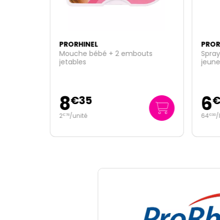
PRORHINEL
PROR
Mouche bébé + 2 embouts
Spray
jetables
jeune
8
6
€
35
2
/unité
64
/
€
78
€
00