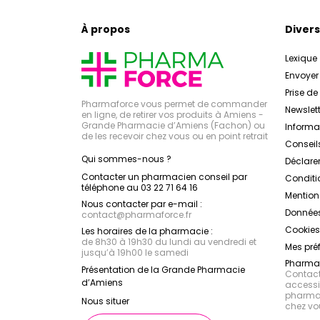
À propos
Divers
Lexique
Envoye
Prise d
Pharmaforce vous permet de commander
Newslett
en ligne, de retirer vos produits à Amiens -
Grande Pharmacie d’Amiens (Fachon) ou
Inform
de les recevoir chez vous ou en point retrait
Conseil
Qui sommes-nous ?
Déclarer
Contacter un pharmacien conseil par
Conditi
téléphone au 03 22 71 64 16
Mention
Nous contacter par e-mail :
Données
contact
@
pharmaforce.fr
Cookies
Les horaires de la pharmacie :
de 8h30 à 19h30 du lundi au vendredi et
Mes pré
jusqu’à 19h00 le samedi
Pharmac
Présentation de la Grande Pharmacie
Contacte
d’Amiens
accessib
pharmac
Nous situer
chez vo