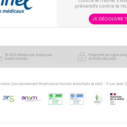
contre le rhume. Il exi
préventifs contre le rh
cas, Prorhinel vous a
microbes du rhume. Les
JE DÉCOUVRE T
déclient en gammes p
adultes. Prorhinel, c'es
rhume pour tou
15 000 références à bas prix
Paiement en ligne sim
toute l’année
et 100% sécurisé
ens (anciennement Pharmacie Fachon entre Paris et Lille) - 11 rue Jean