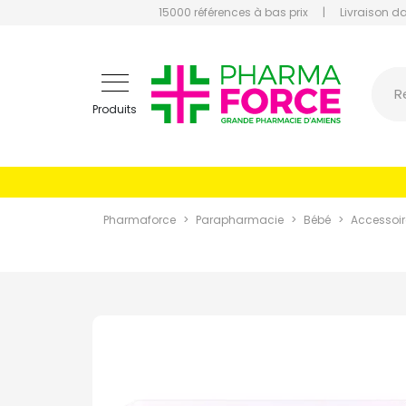
15000 références à bas prix
|
Livraison d
Pharmaf
R
Produits
Pharmaforce
Parapharmacie
Bébé
Accessoir