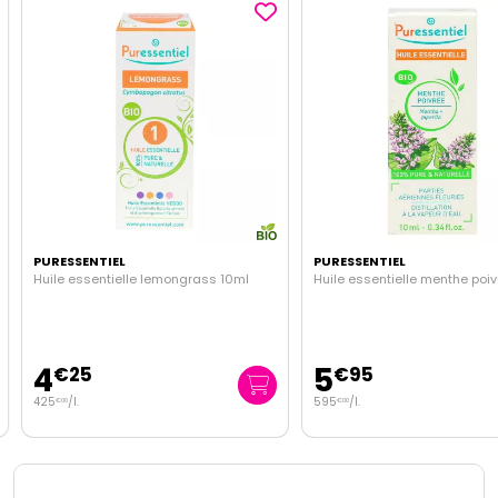
PURESSENTIEL
PURESSENTIEL
Huile essentielle lemongrass 10ml
Huile essentielle menthe poiv
4
5
€
25
€
95
425
/
l.
595
/
l.
€
00
€
00