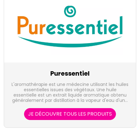
Puressentiel
L'aromathérapie est une médecine utilisant les huiles
essentielles issues des végétaux. Une huile
essentielle est un extrait liquide aromatique obtenu
généralement par distillation à la vapeur d'eau d'une
plante, et qui en concentre les actifs volatiles. Elle
représente la quintessence de la plante, sous forme
JE DÉCOUVRE TOUS LES PRODUITS
de concentré, riche d'une très grande variété de
substances actives. Le laboratoire Puressentiel
propose 41 huiles essentielles, 100% pures et
naturelles, bio, HEBBD, soit sous forme unitaire, soit
en complexes, indispensables à votre santé ou au