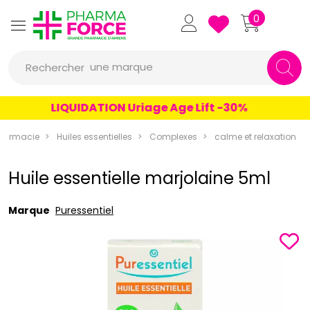
Pharmaforce Grande Pharmacie 
0
une marque
Rechercher
un conseil
LIQUIDATION Uriage Age Lift -30%
un produit
harmacie
Huiles essentielles
Complexes
calme et relaxation
une marque
Huile essentielle marjolaine 5ml
Marque
Puressentiel