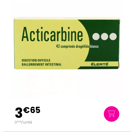
3
€
65
0
/unité
€
09