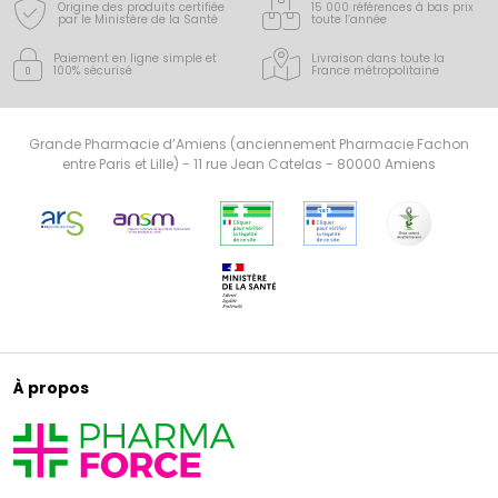
Origine des produits certifiée
15 000 références à bas prix
par le Ministère de la Santé
toute l’année
Paiement en ligne simple
et
Livraison dans toute la
100% sécurisé
France
métropolitaine
Grande Pharmacie d’Amiens (anciennement Pharmacie Fachon
entre Paris et Lille) - 11 rue Jean Catelas - 80000 Amiens
À propos