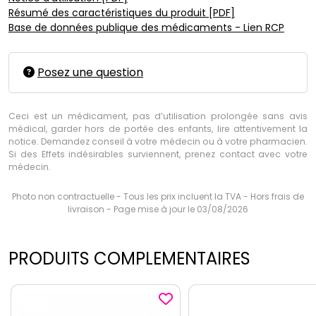
Résumé des caractéristiques du produit [PDF]
Base de données publique des médicaments - Lien RCP
Posez une question
Ceci est un médicament, pas d’utilisation prolongée sans avis
médical, garder hors de portée des enfants, lire attentivement la
notice. Demandez conseil à votre médecin ou à votre pharmacien.
Si des Effets indésirables surviennent, prenez contact avec votre
médecin.
Photo non contractuelle - Tous les prix incluent la TVA - Hors frais de
livraison - Page mise à jour le 03/08/2026
PRODUITS COMPLEMENTAIRES