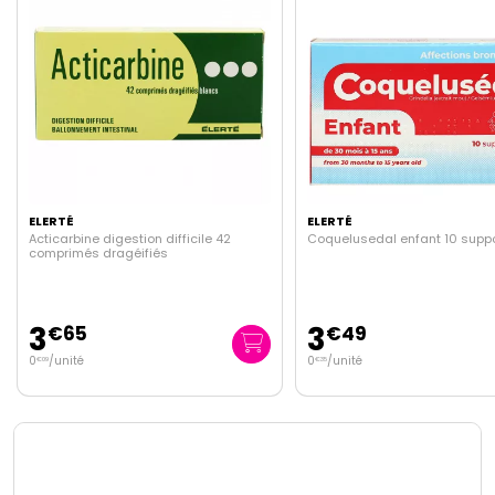
ELERTÉ
ELERTÉ
Coquelusedal enfant 10 suppositoires
Coquelusédal nourrisson 1
suppositoires
3
3
€
49
€
60
0
/unité
0
/unité
€
35
€
36