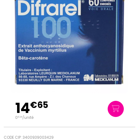
14
€
65
0
/unité
€
24
CODE CIP: 3400939003429