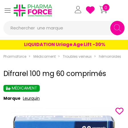
Pharmaforce Grande Pharmacie 
0
une marque
Rechercher
un conseil
LIQUIDATION Uriage Age Lift -30%
un produit
Pharmaforce
Médicament
Troubles veineux
hémorroïdes
une marque
Difrarel 100 mg 60 comprimés
MÉDICAMENT
Marque
Leurquin