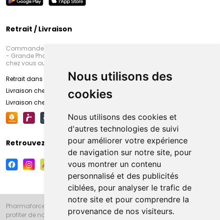
Retrait / Livraison
Commandez en ligne et venez chercher votre commande à Amiens
- Grande Pharmacie d’Amiens (Fachon) ou recevez-là rapidement
chez vous ou en point retrait
Nous utilisons des
Retrait dans la pharmacie d’Amiens
Livraison chez vous
cookies
Livraison chez votre commerçant
Nous utilisons des cookies et
d'autres technologies de suivi
pour améliorer votre expérience
Retrouvez-nous sur vos réseaux sociaux
de navigation sur notre site, pour
vous montrer un contenu
personnalisé et des publicités
ciblées, pour analyser le trafic de
notre site et pour comprendre la
Pharmaforce.fr et la Grande Pharmacie d’Amiens vous souhaitent de
provenance de nos visiteurs.
profiter de notre accueil, de nos conseils pharmaceutiques,