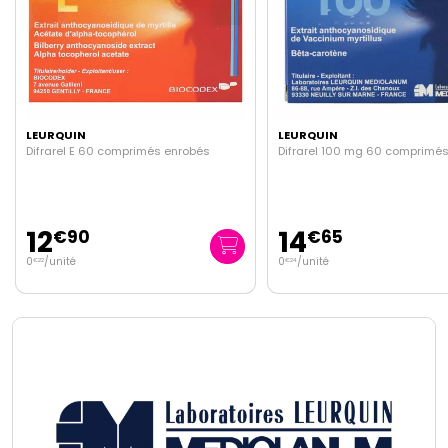
QUIN
LEURQUIN
el E 60 comprimés enrobés
Difrarel 100 mg 60 comprimés
14
€
90
€
65
ité
0
/unité
€
24