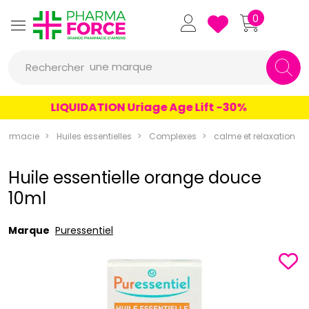
Pharmaforce Grande Pharmacie 
0
une marque
Rechercher
un conseil
LIQUIDATION Uriage Age Lift -30%
un produit
harmacie
Huiles essentielles
Complexes
calme et relaxation
une marque
Huile essentielle orange douce
10ml
Marque
Puressentiel