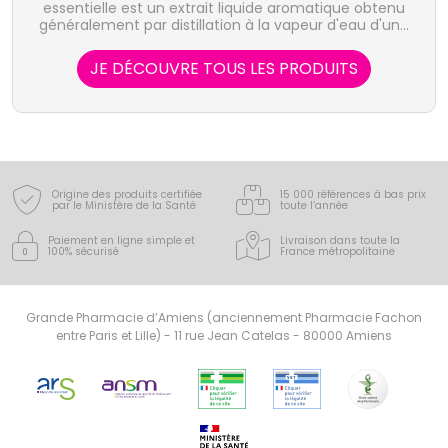
essentielle est un extrait liquide aromatique obtenu
généralement par distillation à la vapeur d'eau d'une
plante, et qui en concentre les actifs volatiles. Elle
représente la quintessence de la plante, sous forme
JE DÉCOUVRE TOUS LES PRODUITS
de concentré, riche d'une très grande variété de
substances actives. Le laboratoire Puressentiel
propose 41 huiles essentielles, 100% pures et
naturelles, bio, HEBBD, soit sous forme unitaire, soit
en complexes, indispensables à votre santé ou au
bien-être au quotidien pour toute la famille.
Origine des produits certifiée
15 000 références à bas prix
par le Ministère de la Santé
toute l’année
Paiement en ligne simple
et
Livraison dans toute la
100% sécurisé
France
métropolitaine
Grande Pharmacie d’Amiens (anciennement Pharmacie Fachon
entre Paris et Lille) - 11 rue Jean Catelas - 80000 Amiens