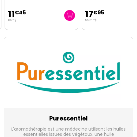
11
17
€
45
€
95
114
/
l.
598
/
l.
€
50
€
33
Puressentiel
L'aromathérapie est une médecine utilisant les huiles
essentielles issues des végétaux. Une huile