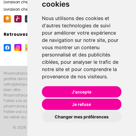
Livraison chez vous
cookies
Livraison chez votre commerçant
Nous utilisons des cookies et
d'autres technologies de suivi
pour améliorer votre expérience
Retrouvez-nous sur vos réseaux sociaux
de navigation sur notre site, pour
vous montrer un contenu
personnalisé et des publicités
ciblées, pour analyser le trafic de
notre site et pour comprendre la
Pharmaforce.fr et la Grande Pharmacie d’Amiens vous souhaitent de
provenance de nos visiteurs.
profiter de notre accueil, de nos conseils pharmaceutiques,
orthopédiques, homéopathiques, parapharmaceutiques, beauté et
bien-être.
J'accepte
Pharmaforce.fr est le site internet de la Grande Pharmacie d’Amiens.
Faites vos achats en ligne grâce à un choix de 20000 références en
Je refuse
pharmacie, parapharmacie, diététique et animaux (vétérinaire).
Faites vos courses de pharmacie et parapharmacie en ligne et venez
Changer mes préférences
les retirer au drive ou vous les faire livrer à domicile.
© 2026 Grande Pharmacie d’Amiens
Tous droits réservés
Apotekisto