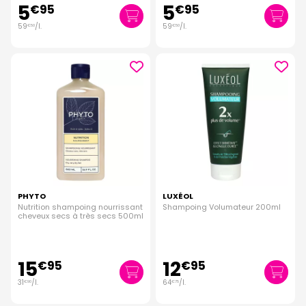
5
5
€
95
€
95
59
/
l.
59
/
l.
€
50
€
50
PHYTO
LUXÉOL
Nutrition shampoing nourrissant
Shampoing Volumateur 200ml
cheveux secs à très secs 500ml
15
12
€
95
€
95
31
/
l.
64
/
l.
€
90
€
75