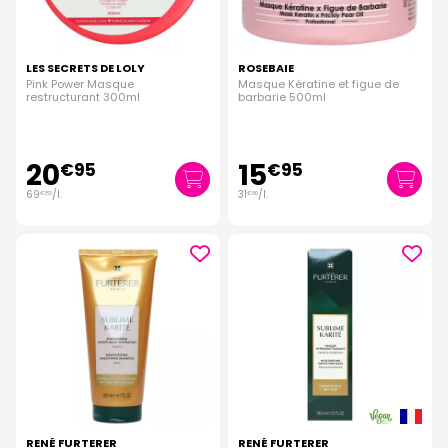
LES SECRETS DE LOLY
ROSEBAIE
Pink Power Masque
Masque Kératine et figue de
restructurant 300ml
barbarie 500ml
20
15
€
95
€
95
69
/
l.
31
/
l.
€
83
€
90
RENÉ FURTERER
RENÉ FURTERER