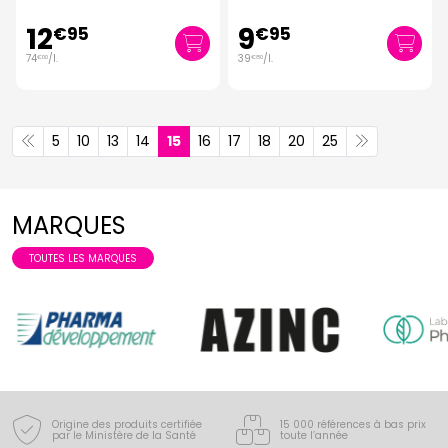
12
9
€
95
€
95
74
/
l.
39
/
l.
€
00
€
80
5
10
13
14
15
16
17
18
20
25
MARQUES
TOUTES LES MARQUES
Origine des produits certifiée
15 000 références à bas prix
par le Ministère de la Santé
toute l’année