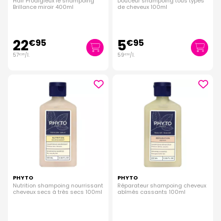
Hair Prodigieux le shampoing
Douceur shampoing tous types
Brillance miroir 400ml
de cheveux 100ml
22
5
€
95
€
95
57
/
l.
59
/
l.
€
38
€
50
PHYTO
PHYTO
Nutrition shampoing nourrissant
Réparateur shampoing cheveux
cheveux secs à très secs 100ml
abîmés cassants 100ml