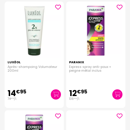
LUXÉOL
PARANIX
Après-shampoing Volumateur
Express spray anti-poux +
200ml
peigne métal inclus
14
12
€
95
€
95
74
/
l.
136
/
l.
€
75
€
32