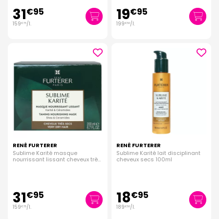
31
19
€
95
€
95
159
/
l.
199
/
l.
€
75
€
50
RENÉ FURTERER
RENÉ FURTERER
Sublime Karité masque
Sublime Karité lait disciplinant
nourrissant lissant cheveux très
cheveux secs 100ml
secs 200ml
31
18
€
95
€
95
159
/
l.
189
/
l.
€
75
€
50