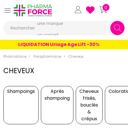
Pharmaforce Grande Pharmacie 
0
une marque
Rechercher
un conseil
un produit
LIQUIDATION Uriage Age Lift -30%
une marque
Pharmaforce
Parapharmacie
Cheveux
CHEVEUX
Shampoings
Après
Cheveux
Colorati
shampoing
frisés,
bouclés
&
crépus