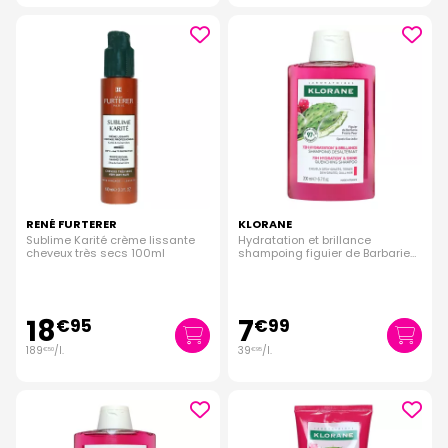
RENÉ FURTERER
KLORANE
Sublime Karité crème lissante
Hydratation et brillance
cheveux très secs 100ml
shampoing figuier de Barbarie
200ml
18
7
€
95
€
99
189
/
l.
39
/
l.
€
50
€
95