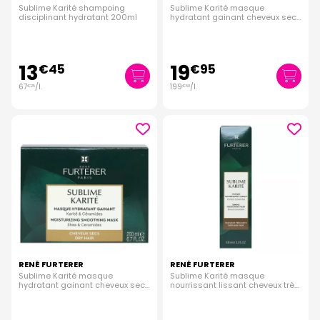
Sublime Karité shampoing
Sublime Karité masque
disciplinant hydratant 200ml
hydratant gainant cheveux secs
100ml
13
19
€
45
€
95
67
/
l.
199
/
l.
€
25
€
50
RENÉ FURTERER
RENÉ FURTERER
Sublime Karité masque
Sublime Karité masque
hydratant gainant cheveux secs
nourrissant lissant cheveux très
200ml
secs 100ml