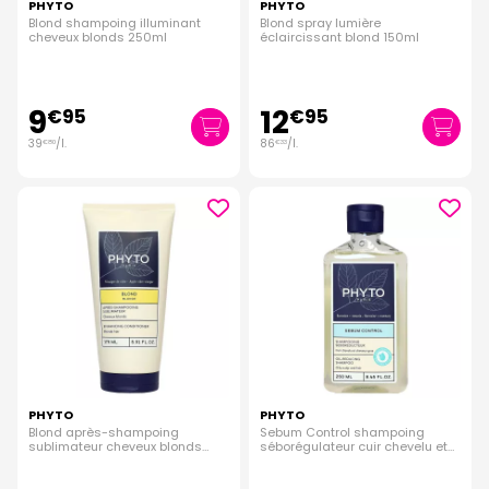
PHYTO
PHYTO
Blond shampoing illuminant
Blond spray lumière
cheveux blonds 250ml
éclaircissant blond 150ml
9
12
€
95
€
95
39
/
l.
86
/
l.
€
80
€
33
PHYTO
PHYTO
Blond après-shampoing
Sebum Control shampoing
sublimateur cheveux blonds
séborégulateur cuir chevelu et
175ml
cheveux gras 250ml