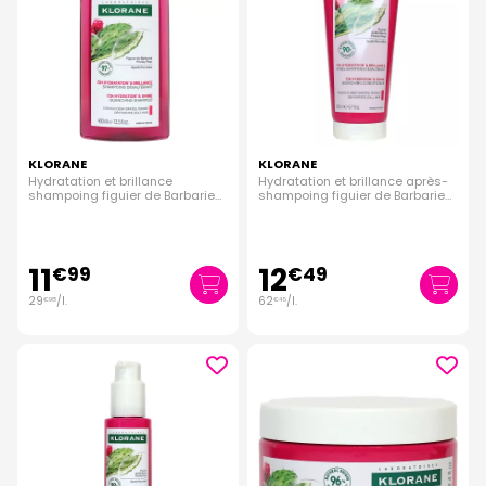
KLORANE
KLORANE
Hydratation et brillance
Hydratation et brillance après-
shampoing figuier de Barbarie
shampoing figuier de Barbarie
400ml
200ml
11
12
€
99
€
49
29
/
l.
62
/
l.
€
98
€
45