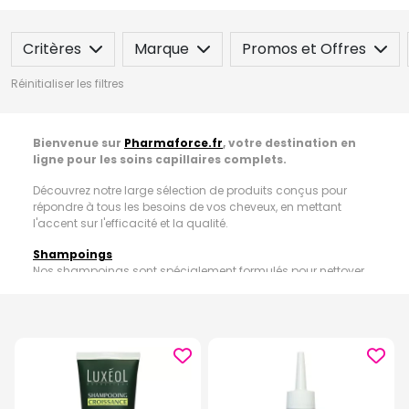
Critères
Marque
Promos et Offres
Réinitialiser les filtres
Bienvenue sur
Pharmaforce.fr
, votre destination en
ligne pour les soins capillaires complets.
Découvrez notre large sélection de produits conçus pour
répondre à tous les besoins de vos cheveux, en mettant
l'accent sur l'efficacité et la qualité.
Shampoings
Nos shampoings sont spécialement formulés pour nettoyer
en profondeur tout en respectant l'équilibre naturel de vos
cheveux et de votre cuir chevelu.
Après-Shampoings
Les après-shampoings de notre gamme démêlent et
nourrissent en profondeur, laissant vos cheveux doux,
brillants et faciles à coiffer.