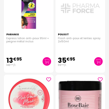
PARANIX
POUXIT
Express lotion anti-poux 95ml +
Flash anti-poux et lentes spray
peigne métal inclus
2x150ml
13
35
€
95
€
95
146
/
l.
119
/
l.
€
84
€
83