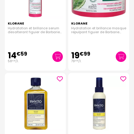
KLORANE
KLORANE
Hydratation et brillance serum
Hydratation et brillance masque
desalterant figuier de Barbarie
repulpant figuier de Barbarie
250ml
250ml
14
19
€
59
€
99
58
/
l.
79
/
l.
€
36
€
96