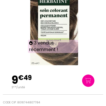
3 vendus
récemment !
9
€
49
3
/unité
€
16
CODE CIP: 8016744807784