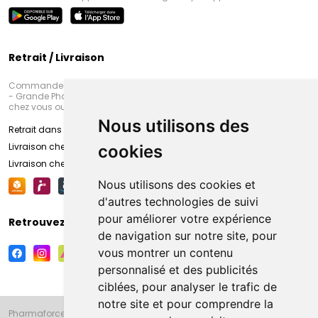
Retrait / Livraison
Commandez en ligne et venez chercher votre commande à Amiens
- Grande Pharmacie d’Amiens (Fachon) ou recevez-là rapidement
chez vous ou en point retrait
Nous utilisons des
Retrait dans la pharmacie d’Amiens
Livraison chez vous
cookies
Livraison chez votre commerçant
Nous utilisons des cookies et
d'autres technologies de suivi
pour améliorer votre expérience
Retrouvez-nous sur vos réseaux sociaux
de navigation sur notre site, pour
vous montrer un contenu
personnalisé et des publicités
ciblées, pour analyser le trafic de
notre site et pour comprendre la
Pharmaforce.fr et la Grande Pharmacie d’Amiens vous souhaitent de