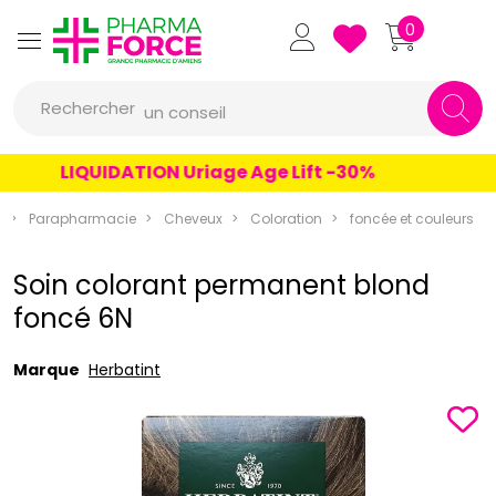
Pharmaforce Grande Pharmacie 
0
une marque
Rechercher
un conseil
un produit
LIQUIDATION Uriage Age Lift -30%
une marque
e
Parapharmacie
Cheveux
Coloration
foncée et couleurs
Soin colorant permanent blond
foncé 6N
Marque
Herbatint