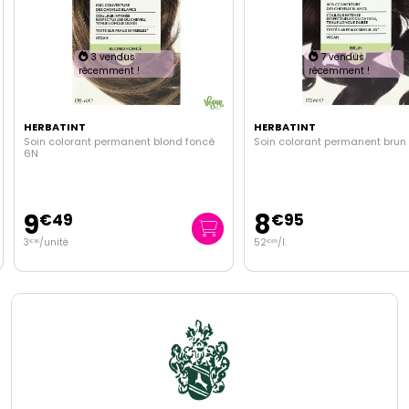
3 vendus
7 vendus
récemment !
récemment !
HERBATINT
HERBATINT
Soin colorant permanent blond foncé
Soin colorant permanent brun
6N
9
8
€
49
€
95
3
/unité
52
/
l.
€
16
€
65