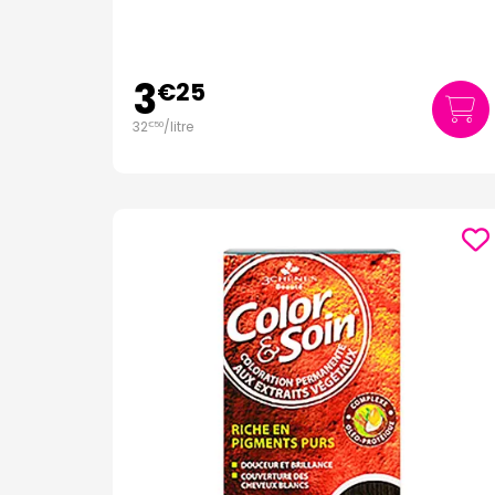
3
€
25
32
/
litre
€
50