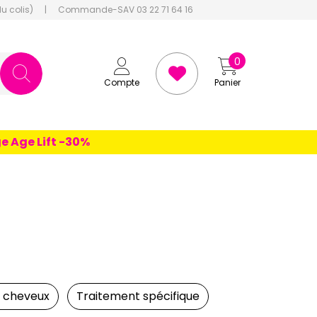
du colis)
|
Commande-SAV 03 22 71 64 16
0
Compte
Panier
 Lift -30%
s cheveux
Traitement spécifique