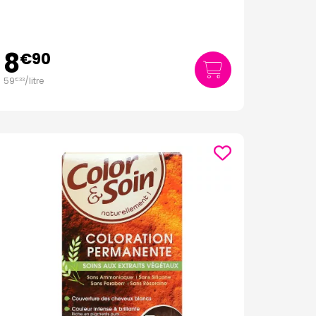
8
€
90
59
/
litre
€
33