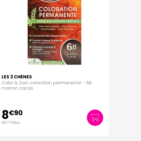
LES 3 CHÊNES
Color & Soin coloration permanente - 6B
marron cacao
8
€
90
65
/
litre
€
93