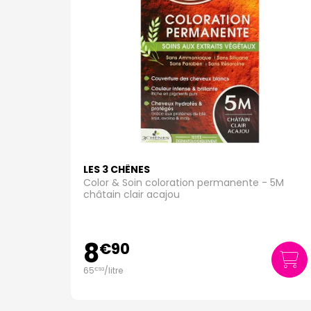
LES 3 CHÊNES
Color & Soin coloration permanente - 5M
châtain clair acajou
8
€
90
65
/
litre
€
93