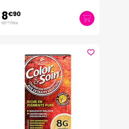
8
€
90
65
/
litre
€
93