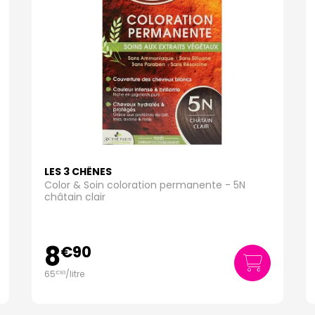
LES 3 CHÊNES
Color & Soin coloration permanente - 5N
châtain clair
8
€
90
65
/
litre
€
93