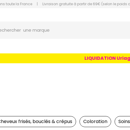
ans toute la France
|
Livraison gratuite à partir de 69€ (selon le poids 
une marque
orce Grande Pharmacie Amiens Fachon
echercher
un conseil
un produit
une marque
LIQUIDATION Uriage Age
heveux frisés, bouclés & crépus
Coloration
Soin