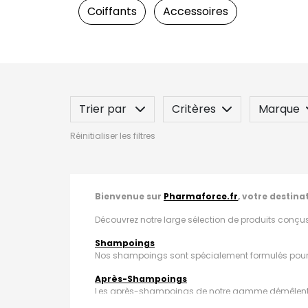
Coiffants
Accessoires
Trier par
Critères
Marque
Réinitialiser les filtres
Spécificité
Label
Indication
Bienvenue sur
Pharmaforce.fr
, votre destina
Découvrez notre large sélection de produits conçus 
Shampoings
Nos shampoings sont spécialement formulés pour net
Après-Shampoings
Les après-shampoings de notre gamme démêlent et no