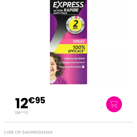
12
€
95
136
/
l.
€
32
CODE CIP: 5400951004204