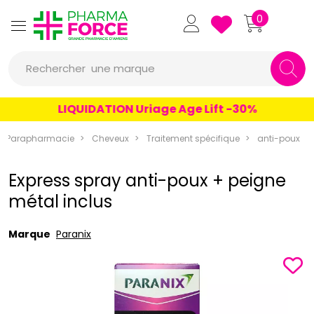
Pharmaforce Grande Pharmacie 
0
une marque
Rechercher
un conseil
LIQUIDATION Uriage Age Lift -30%
un produit
Parapharmacie
Cheveux
Traitement spécifique
anti-poux
une marque
Express spray anti-poux + peigne
métal inclus
Marque
Paranix