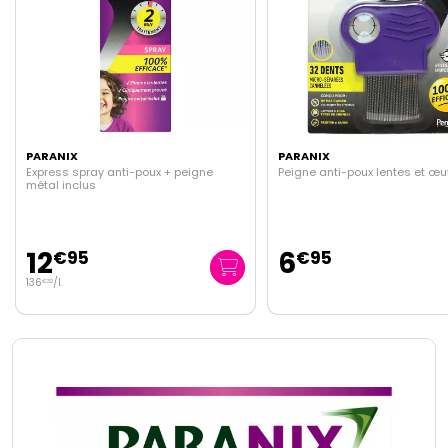
PARANIX
PARANIX
Peigne anti-poux lentes et œufs
Shampoing Express anti-po
300ml + peigne
6
17
€
95
€
95
59
/
l.
€
83