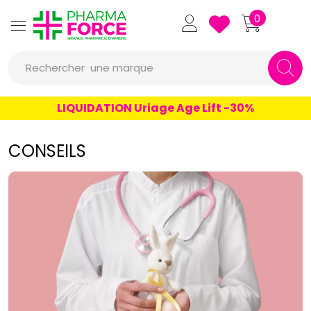
Pharmaforce Grande Pharmacie 
0
une marque
Rechercher
un conseil
LIQUIDATION Uriage Age Lift -30%
un produit
CONSEILS
une marque