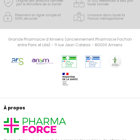
Origine des produits certifiée
15 000 références à bas prix
par le Ministère de la Santé
toute l’année
Paiement en ligne simple
et
Livraison dans toute la
100% sécurisé
France
métropolitaine
Grande Pharmacie d’Amiens (anciennement Pharmacie Fachon
entre Paris et Lille) - 11 rue Jean Catelas - 80000 Amiens
À propos