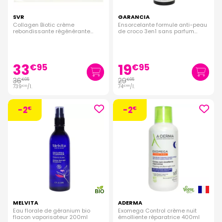
besoins spécifiques et vous aider à atteindre une peau saine
SVR
et éclatante. Si vous avez des questions ou besoin de
GARANCIA
Collagen Biotic crème
Ensorcelante formule anti-peau
conseils supplémentaires, n'hésitez pas à contacter notre
rebondissante régénérante
de croco 3en1 sans parfum
équipe d'experts en soins de la peau.
50ml
400ml
33
19
€
95
€
95
36
29
€
95
€
95
739
/
l.
74
/
l.
€
00
€
88
-2
-2
€
€
MELVITA
ADERMA
Eau florale de géranium bio
Exomega Control crème nuit
flacon vaporisateur 200ml
émolliente réparatrice 400ml