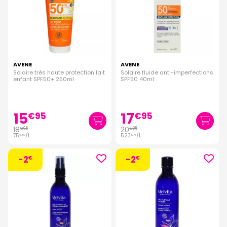
AVENE
AVENE
Solaire très haute protection lait
Solaire fluide anti-imperfections
enfant SPF50+ 250ml
SPF50 40ml
15
17
€
95
€
95
18
20
€
95
€
95
75
/
l.
523
/
l.
€
80
€
75
-2
-2
€
€