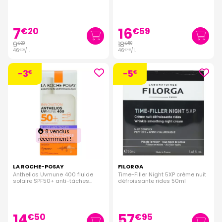
7
16
€
20
€
59
9
18
€
20
€
59
46
/
l.
46
/
l.
€
00
€
48
-3
-5
€
€
8 vendus
récemment !
LA ROCHE-POSAY
FILORGA
Anthelios Uvmune 400 fluide
Time-Filler Night 5XP crème nuit
solaire SPF50+ anti-tâches
défroissante rides 50ml
visage 50ml
14
57
€
50
€
95