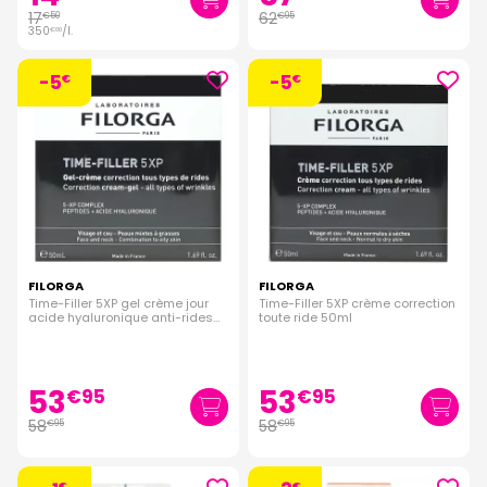
17
62
€
50
€
95
350
/
l.
€
00
-5
-5
€
€
FILORGA
FILORGA
Time-Filler 5XP gel crème jour
Time-Filler 5XP crème correction
acide hyaluronique anti-rides
toute ride 50ml
peau mixte 50ml
53
53
€
95
€
95
58
58
€
95
€
95
€
€