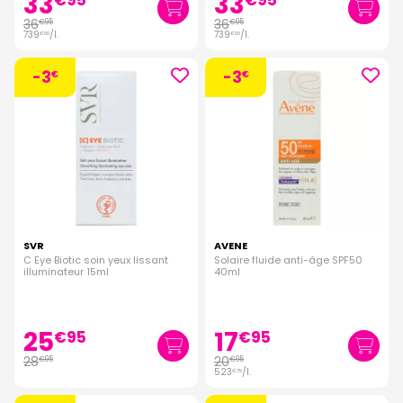
33
33
€
95
€
95
36
36
€
95
€
95
739
/
l.
739
/
l.
€
00
€
00
-3
-3
€
€
SVR
AVENE
C Eye Biotic soin yeux lissant
Solaire fluide anti-âge SPF50
illuminateur 15ml
40ml
25
17
€
95
€
95
28
20
€
95
€
95
523
/
l.
€
75