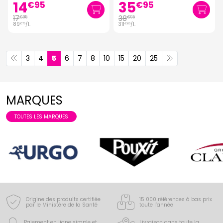
14
35
€
95
€
95
17
38
€
95
€
95
89
/
l.
311
/
l.
€
75
€
60
3
4
5
6
7
8
10
15
20
25
MARQUES
TOUTES LES MARQUES
Origine des produits certifiée
15 000 références à bas prix
par le Ministère de la Santé
toute l’année
Paiement en ligne simple
et
Livraison dans toute la