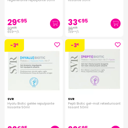
regenerante repulpante 50ml
lissante 50ml
29
33
€
95
€
95
32
36
€
95
€
95
659
/
l.
739
/
l.
€
00
€
00
-3
-3
€
€
SVR
SVR
Hyalu Biotic gelée repulpante
Pepti Biotic gel-mat retexturisant
lissante 50ml
lissant 50ml