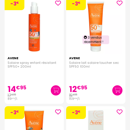
-3
-3
€
€
3 vendus
récemment !
AVENE
AVENE
Solaire spray enfant résistant
Solaire lait solaire toucher sec
SPF50+ 200ml
SPF50 100ml
14
12
€
95
€
95
17
15
€
95
€
95
89
/
l.
159
/
l.
€
75
€
50
-3
-3
€
€