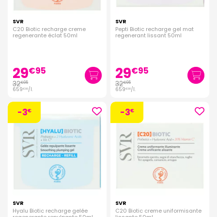
SVR
SVR
C20 Biotic recharge creme
Pepti Biotic recharge gel mat
regenerante éclat 50ml
regenerant lissant 50ml
29
29
€
95
€
95
32
32
€
95
€
95
659
/
l.
659
/
l.
€
00
€
00
-3
-3
€
€
SVR
SVR
Hyalu Biotic recharge gelée
C20 Biotic creme uniformisante