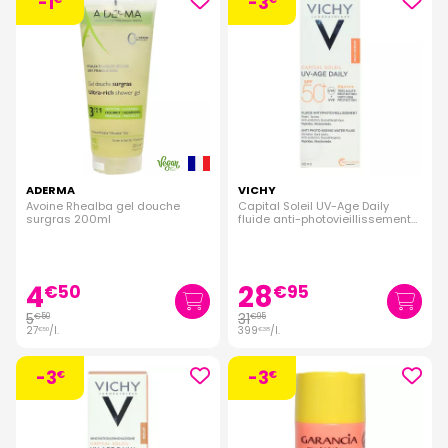
-1
-3
ADERMA
VICHY
Avoine Rhealba gel douche
Capital Soleil UV-Age Daily
surgras 200ml
fluide anti-photovieillissement
SPF50+ 80ml
4
28
€
50
€
95
5
31
€
50
€
95
27
/
l.
399
/
l.
€
50
€
38
-3
-3
€
€