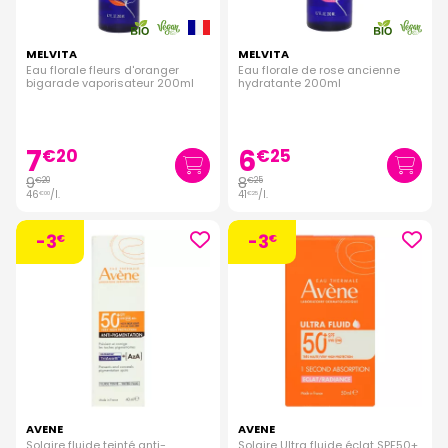
MELVITA
MELVITA
Eau florale fleurs d'oranger
Eau florale de rose ancienne
bigarade vaporisateur 200ml
hydratante 200ml
7
6
€
20
€
25
9
8
€
20
€
25
46
/
l.
41
/
l.
€
00
€
25
-3
-3
€
€
AVENE
AVENE
Solaire fluide teinté anti-
Solaire Ultra fluide éclat SPF50+