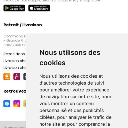
Retrouver notre application sur Google Play et App Store
Retrait / Livraison
Commandez en ligne et venez chercher votre commande à Amiens
- Grande Pharmacie d’Amiens (Fachon) ou recevez-là rapidement
chez vous ou en point retrait
Nous utilisons des
Retrait dans la pharmacie d’Amiens
Livraison chez vous
cookies
Livraison chez votre commerçant
Nous utilisons des cookies et
d'autres technologies de suivi
pour améliorer votre expérience
Retrouvez-nous sur vos réseaux sociaux
de navigation sur notre site, pour
vous montrer un contenu
personnalisé et des publicités
ciblées, pour analyser le trafic de
notre site et pour comprendre la
Pharmaforce.fr et la Grande Pharmacie d’Amiens vous souhaitent de