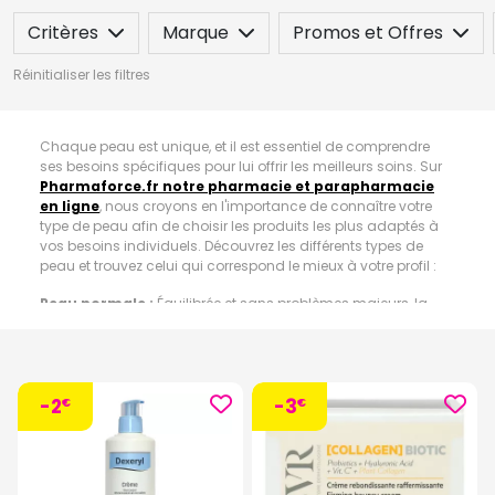
Critères
Marque
Promos et Offres
Réinitialiser les filtres
Chaque peau est unique, et il est essentiel de comprendre
ses besoins spécifiques pour lui offrir les meilleurs soins. Sur
Pharmaforce.fr notre pharmacie et parapharmacie
en ligne
, nous croyons en l'importance de connaître votre
type de peau afin de choisir les produits les plus adaptés à
vos besoins individuels. Découvrez les différents types de
peau et trouvez celui qui correspond le mieux à votre profil :
Peau normale :
Équilibrée et sans problèmes majeurs, la
peau normale est souple, douce et généralement exempte
d'imperfections. Elle présente un bon niveau d'hydratation
naturelle et une texture uniforme.
Peau sèche :
sujet à la sécheresse et aux tiraillements, la
-2
-3
€
€
peau sèche manque de lipides essentiels. Elle peut paraître
terne et rugueuse, et présenter des signes de desquamation.
Les produits hydratants riches en agents nourrissants sont
essentiels pour restaurer le confort et l'éclat de ce type de