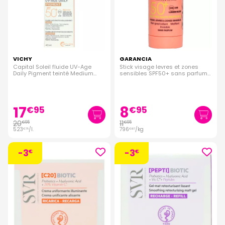
VICHY
GARANCIA
Capital Soleil fluide UV-Age
Stick visage levres et zones
Daily Pigment teinté Medium
sensibles SPF50+ sans parfum
SPF50+ 40ml
15g
17
8
€
95
€
95
20
11
€
95
€
95
523
/
l.
796
/kg
€
75
€
67
-3
-3
€
€