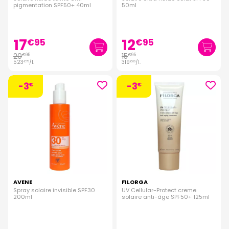
pigmentation SPF50+ 40ml
50ml
17
12
€
95
€
95
20
15
€
95
€
95
523
/
l.
319
/
l.
€
75
€
00
-3
-3
€
€
AVENE
FILORGA
Spray solaire invisible SPF30
UV Cellular-Protect creme
200ml
solaire anti-âge SPF50+ 125ml