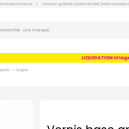
ans toute la France
|
Livraison gratuite à partir de 69€ (selon le poids 
orce Grande Pharmacie Amiens Fachon
une marque
echercher
un conseil
un produit
LIQUIDATION Uriage Ag
une marque
 pieds
ongles