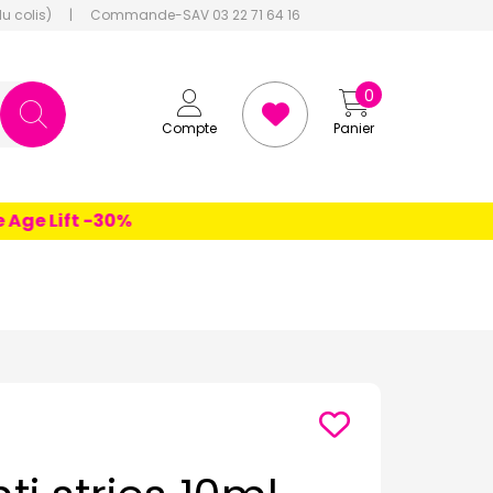
du colis)
|
Commande-SAV 03 22 71 64 16
0
Compte
Panier
e Lift -30%