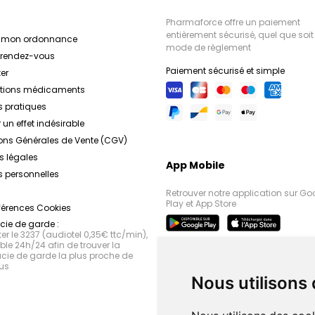
Pharmaforce offre un paiement
entièrement sécurisé, quel que soit 
r mon ordonnance
mode de règlement
e rendez-vous
Paiement sécurisé et simple
er
ations médicaments
s pratiques
 un effet indésirable
ons Générales de Vente (CGV)
s légales
App Mobile
 personnelles
Retrouver notre application sur Go
Play et App Store
férences Cookies
ie de garde :
r le 3237 (audiotel 0,35€ ttc/min),
le 24h/24 afin de trouver la
ie de garde la plus proche de
us
Nous utilisons