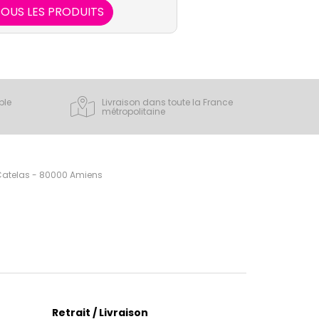
OUS LES PRODUITS
ple
Livraison dans toute la France
métropolitaine
 Catelas - 80000 Amiens
Retrait / Livraison