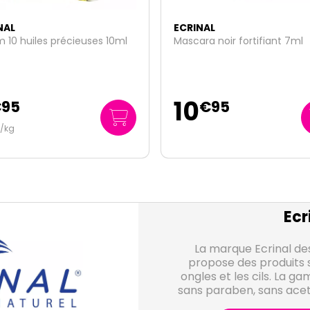
NAL
ECRINAL
ra noir fortifiant 7ml
Soin croissance & résistanc
10ml
8
€
95
€
45
845
/
litre
€
00
Ecr
La marque Ecrinal de
propose des produits s
ongles et les cils. La g
sans paraben, sans ace
ni to