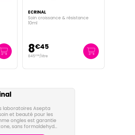
ECRINAL
e
Durcisseur vitaminé 10ml
6
€
90
690
/
litre
€
00
inal
s laboratoires Asepta
oin et beauté pour les
amme ongles est garantie
tone, sans formaldehyde
luene.