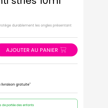
ti stries 10ml
et protège durablement les ongles présentant
AJOUTER AU PANIER
*
 livraison gratuite
ors de portée des enfants