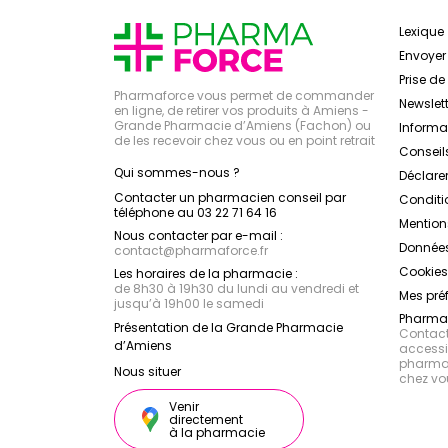
Lexique
Envoye
Prise d
Pharmaforce vous permet de commander
Newslett
en ligne, de retirer vos produits à Amiens -
Grande Pharmacie d’Amiens (Fachon) ou
Inform
de les recevoir chez vous ou en point retrait
Conseil
Qui sommes-nous ?
Déclarer
Contacter un pharmacien conseil par
Conditi
téléphone au 03 22 71 64 16
Mention
Nous contacter par e-mail :
Données
contact
@
pharmaforce.fr
Cookies
Les horaires de la pharmacie :
de 8h30 à 19h30 du lundi au vendredi et
Mes pré
jusqu’à 19h00 le samedi
Pharmac
Présentation de la Grande Pharmacie
Contacte
d’Amiens
accessib
pharmac
Nous situer
chez vo
Venir
directement
à la pharmacie