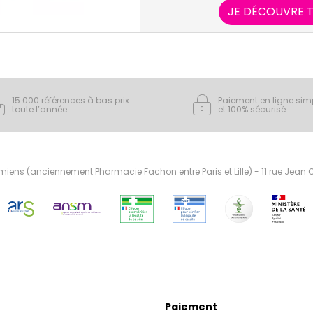
JE DÉCOUVRE T
15 000 références à bas prix
Paiement en ligne sim
toute l’année
et 100% sécurisé
ens (anciennement Pharmacie Fachon entre Paris et Lille) - 11 rue Jean
Paiement