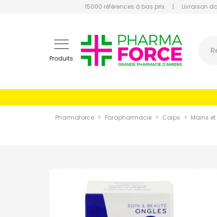
15000 références à bas prix
|
Livraison d
Pharmaf
R
Produits
Pharmaforce
Parapharmacie
Corps
Mains et