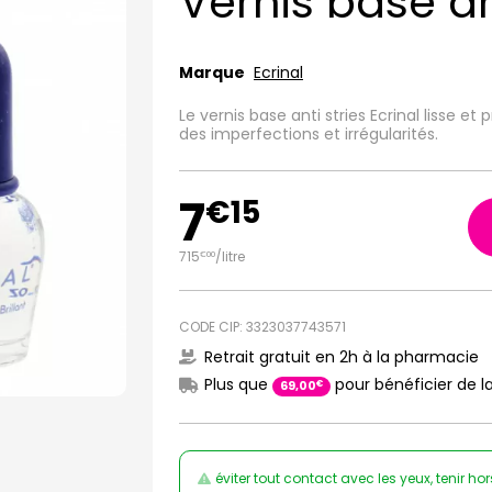
Vernis base an
Marque
Ecrinal
Le vernis base anti stries Ecrinal lisse 
des imperfections et irrégularités.
7
€
15
715
/
litre
€
00
CODE CIP: 3323037743571
Retrait gratuit en 2h à la pharmacie
Plus que
pour bénéficier de la
€
69
,
00
éviter tout contact avec les yeux, tenir h