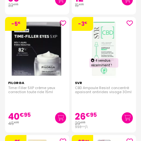
33
15
€
95
€
95
-5
-3
€
€
4 vendus
récemment !
FILORGA
SVR
Time-Filler 5XP crème yeux
CBD Ampoule Resist concentré
correction toute ride 15ml
apaisant antirides visage 30ml
40
26
€
95
€
95
45
29
€
95
€
95
998
/
l.
€
33
€