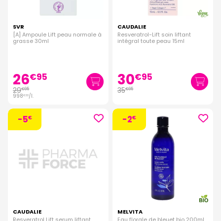
SVR
CAUDALIE
[A] Ampoule Lift peau normale à
Resveratrol-Lift soin liftant
grasse 30ml
intégral toute peau 15ml
26
30
€
95
€
95
29
35
€
95
€
95
998
/
l.
€
33
-5
-2
€
€
CAUDALIE
MELVITA
Resveratrol Lift serum liftant
Eau florale de bleuet bio 200ml