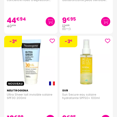
concentré rides d'expression
autobronzante peau sensible
15ml
150ml
44
9
€
94
€
95
49
12
€
94
€
95
86
/
l.
€
33
-3
-3
€
€
NOUVEAU
NEUTROGENA
SVR
Ultra Sheer lait invisible solaire
Sun Secure eau solaire
SPF30 200ml
hydratante SPF50+ 100ml