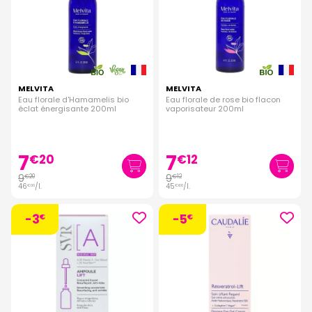
MELVITA
MELVITA
Eau florale d'Hamamelis bio
Eau florale de rose bio flacon
éclat énergisante 200ml
vaporisateur 200ml
7
7
€
20
€
12
9
9
€
20
€
12
46
/
l.
45
/
l.
€
00
€
60
-3
-5
€
€