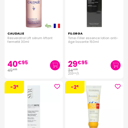
CAUDALIE
FILORGA
Resveratrol Lift sérum liftant
Time-Filler essence lotion anti-
fermeté 30ml
âge lissante 150ml
40
29
€
95
€
95
45
34
€
95
€
95
233
/
l.
€
00
-3
-2
€
€