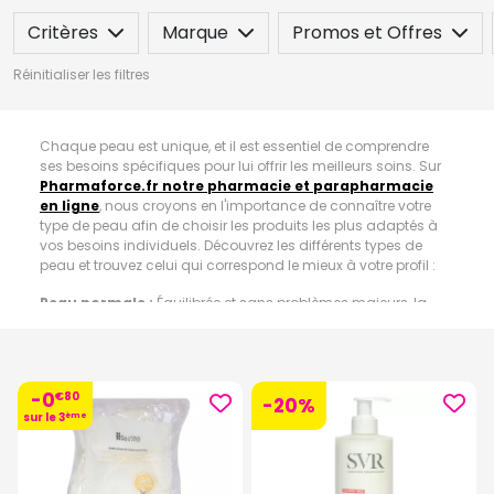
Critères
Marque
Promos et Offres
Réinitialiser les filtres
Chaque peau est unique, et il est essentiel de comprendre
ses besoins spécifiques pour lui offrir les meilleurs soins. Sur
Pharmaforce.fr notre pharmacie et parapharmacie
en ligne
, nous croyons en l'importance de connaître votre
type de peau afin de choisir les produits les plus adaptés à
vos besoins individuels. Découvrez les différents types de
peau et trouvez celui qui correspond le mieux à votre profil :
Peau normale :
Équilibrée et sans problèmes majeurs, la
peau normale est souple, douce et généralement exempte
d'imperfections. Elle présente un bon niveau d'hydratation
naturelle et une texture uniforme.
-0
€
80
Peau sèche :
sujet à la sécheresse et aux tiraillements, la
-20%
sur le 3
ème
peau sèche manque de lipides essentiels. Elle peut paraître
terne et rugueuse, et présenter des signes de desquamation.
Les produits hydratants riches en agents nourrissants sont
essentiels pour restaurer le confort et l'éclat de ce type de