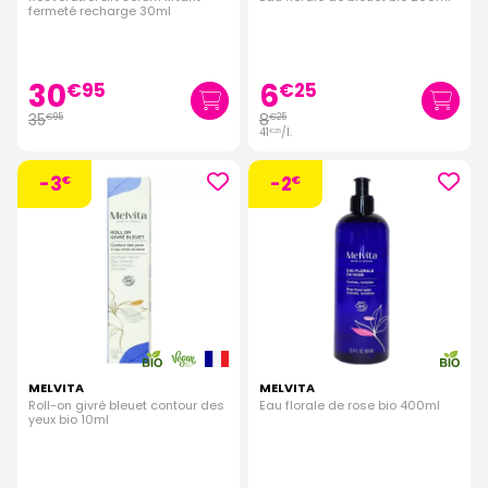
fermeté recharge 30ml
30
6
€
95
€
25
35
8
€
95
€
25
41
/
l.
€
25
-3
-2
€
€
MELVITA
MELVITA
Roll-on givré bleuet contour des
Eau florale de rose bio 400ml
yeux bio 10ml