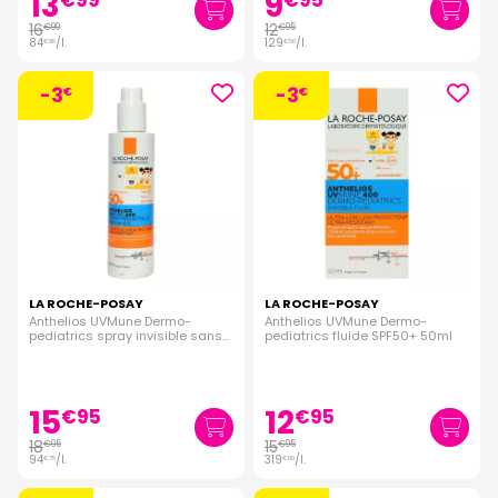
13
9
€
99
€
95
16
12
€
99
€
95
84
/
l.
129
/
l.
€
95
€
50
-3
-3
€
€
LA ROCHE-POSAY
LA ROCHE-POSAY
Anthelios UVMune Dermo-
Anthelios UVMune Dermo-
pediatrics spray invisible sans
pediatrics fluide SPF50+ 50ml
parfum 200ml
15
12
€
95
€
95
18
15
€
95
€
95
94
/
l.
319
/
l.
€
75
€
00