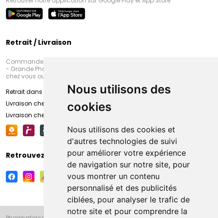
Retrouver notre application sur Google Play et App Store
Retrait / Livraison
Commandez en ligne et venez chercher votre commande à Amiens
- Grande Pharmacie d’Amiens (Fachon) ou recevez-là rapidement
chez vous ou en point retrait
Nous utilisons des
Retrait dans la pharmacie d’Amiens
Livraison chez vous
cookies
Livraison chez votre commerçant
Nous utilisons des cookies et
d'autres technologies de suivi
pour améliorer votre expérience
Retrouvez-nous sur vos réseaux sociaux
de navigation sur notre site, pour
vous montrer un contenu
personnalisé et des publicités
ciblées, pour analyser le trafic de
notre site et pour comprendre la
Pharmaforce.fr et la Grande Pharmacie d’Amiens vous souhaitent de