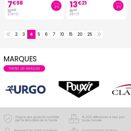
7
13
€
98
€
21
10
15
€
98
€
21
274
/
l.
38
/
l.
€
50
€
03
2
3
4
5
6
7
10
15
20
25
MARQUES
TOUTES LES MARQUES
Origine des produits certifiée
15 000 références à bas prix
par le Ministère de la Santé
toute l’année
Paiement en ligne simple
et
Livraison dans toute la