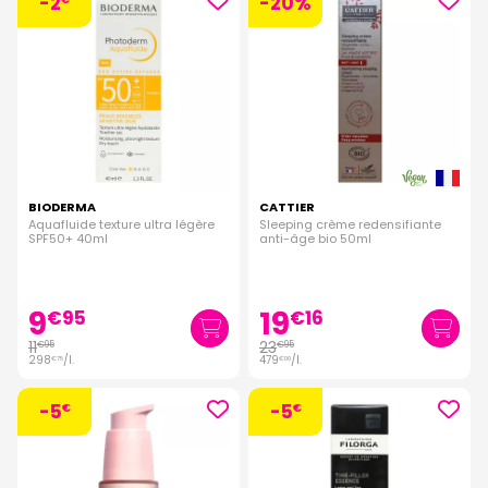
-2
-20%
BIODERMA
CATTIER
Aquafluide texture ultra légère
Sleeping crème redensifiante
SPF50+ 40ml
anti-âge bio 50ml
9
19
€
95
€
16
11
23
€
95
€
95
298
/
l.
479
/
l.
€
75
€
00
-5
-5
€
€