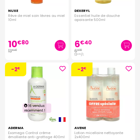
besoins spécifiques et vous aider à atteindre une peau saine
NUXE
et éclatante. Si vous avez des questions ou besoin de
DEXERYL
Rêve de miel soin lèvres au miel
Essentiel huile de douche
conseils supplémentaires, n'hésitez pas à contacter notre
10ml
apaisante 500ml
équipe d'experts en soins de la peau.
10
6
€
80
€
40
13
6
€
49
€
90
13
/
l.
€
80
-2
-2
€
€
16 vendus
récemment !
ADERMA
AVENE
Exomega Control crème
Lotion micellaire nettoyante
émolliente anti-grattage 400ml
2x400ml