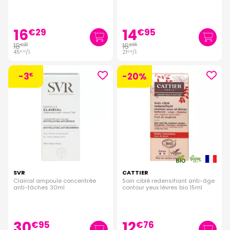
16
14
€
29
€
95
18
16
€
29
€
95
45
/
l.
21
/
l.
€
73
€
19
-3
-20%
€
SVR
CATTIER
Clairial ampoule concentrée
Soin ciblé redensifiant anti-âge
anti-tâches 30ml
contour yeux lèvres bio 15ml
30
12
€
95
€
76