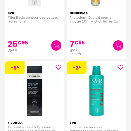
SVR
BIODERMA
Filler Biotic contour des yeux et
Photoderm Duo ski crème
lèvres 15ml
visage 20ml + stick lèvres 2g
25
7
€
95
€
65
28
9
€
95
€
65
482
/
l.
€
50
-5
-3
€
€
FILORGA
SVR
Time-Filler Shot 5 Xp sérum
Sun Secure mousse