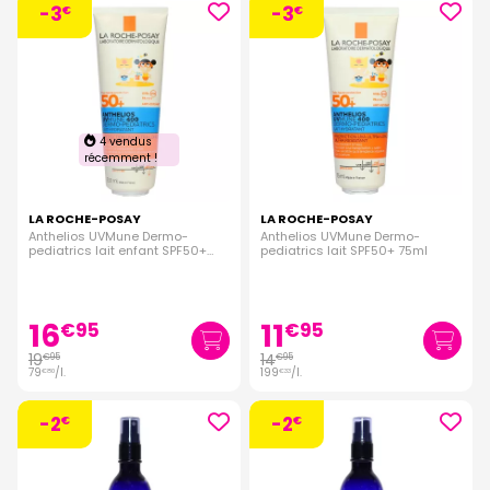
-3
-3
€
€
4 vendus
récemment !
LA ROCHE-POSAY
LA ROCHE-POSAY
Anthelios UVMune Dermo-
Anthelios UVMune Dermo-
pediatrics lait enfant SPF50+
pediatrics lait SPF50+ 75ml
250ml
16
11
€
95
€
95
19
14
€
95
€
95
79
/
l.
199
/
l.
€
80
€
33
-2
-2
€
€