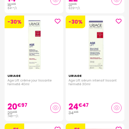
16
31
€
95
€
95
84
/
l.
639
/
l.
€
75
€
00
-30%
-30%
URIAGE
URIAGE
Age Lift crème jour lissante
Age Lift sérum intensif lissant
fermeté 40ml
fermeté 30ml
20
24
€
97
€
47
29
34
€
95
€
95
748
/
l.
€
75
€
€