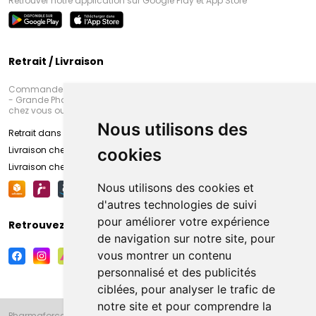
Retrouver notre application sur Google Play et App Store
Retrait / Livraison
Commandez en ligne et venez chercher votre commande à Amiens
- Grande Pharmacie d’Amiens (Fachon) ou recevez-là rapidement
chez vous ou en point retrait
Nous utilisons des
Retrait dans la pharmacie d’Amiens
Livraison chez vous
cookies
Livraison chez votre commerçant
Nous utilisons des cookies et
d'autres technologies de suivi
pour améliorer votre expérience
Retrouvez-nous sur vos réseaux sociaux
de navigation sur notre site, pour
vous montrer un contenu
personnalisé et des publicités
ciblées, pour analyser le trafic de
notre site et pour comprendre la
Pharmaforce.fr et la Grande Pharmacie d’Amiens vous souhaitent de