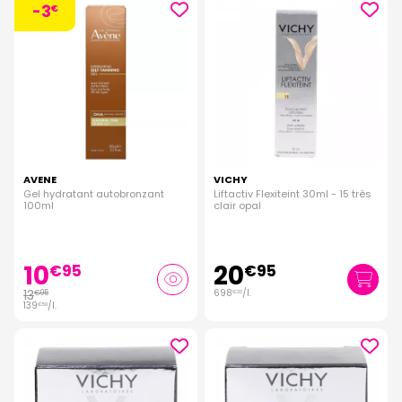
-3
€
AVENE
VICHY
Gel hydratant autobronzant
Liftactiv Flexiteint 30ml - 15 très
100ml
clair opal
10
20
€
95
€
95
13
698
/
l.
€
95
€
33
139
/
l.
€
50