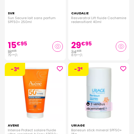
SVR
CAUDALIE
Sun Secure lait sans parfum
Resveratrol Lift fluide Cachemire
SPF50+ 250ml
redensifiant 40ml
15
29
€
95
€
95
18
34
€
95
€
95
75
/
l.
873
/
l.
€
80
€
75
-3
-3
€
€
3 vendus
récemment !
AVENE
URIAGE
Intense Protect solaire fluide
Bariesun stick mineral SPF50+