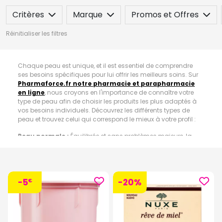
Critères
Marque
Promos et Offres
Réinitialiser les filtres
Chaque peau est unique, et il est essentiel de comprendre
ses besoins spécifiques pour lui offrir les meilleurs soins. Sur
Pharmaforce.fr notre pharmacie et parapharmacie
en ligne
, nous croyons en l'importance de connaître votre
type de peau afin de choisir les produits les plus adaptés à
vos besoins individuels. Découvrez les différents types de
peau et trouvez celui qui correspond le mieux à votre profil :
Peau normale :
Équilibrée et sans problèmes majeurs, la
peau normale est souple, douce et généralement exempte
d'imperfections. Elle présente un bon niveau d'hydratation
naturelle et une texture uniforme.
Peau sèche :
sujet à la sécheresse et aux tiraillements, la
-5
-20%
€
peau sèche manque de lipides essentiels. Elle peut paraître
terne et rugueuse, et présenter des signes de desquamation.
Les produits hydratants riches en agents nourrissants sont
essentiels pour restaurer le confort et l'éclat de ce type de