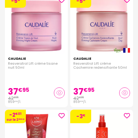
-5
-5
CAUDALIE
CAUDALIE
Resveratrol Lift crème tisane
Resveratrol Lift crème
nuit 50ml
Cachemire redensifiante 50ml
37
37
€
95
€
95
42
42
€
95
€
95
859
/
l.
859
/
l.
€
00
€
00
-2
€
01
-3
€
sur le 2
ème