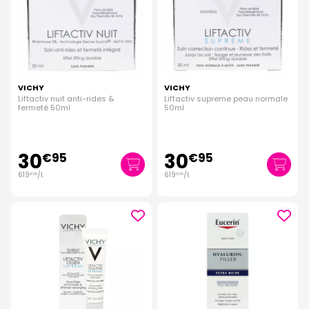
VICHY
VICHY
Liftactiv nuit anti-rides &
Liftactiv supreme peau normale
fermeté 50ml
50ml
30
30
€
95
€
95
619
/
l.
619
/
l.
€
00
€
00