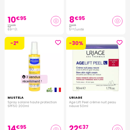
10
8
€
95
€
95
13
11
€
95
€
95
69
/
l.
5
/unité
€
75
€
98
-2
-30%
€
3 vendus
récemment !
MUSTELA
URIAGE
Spray solaire haute protection
Age Lift Peel crème nuit peau
SPF50 200ml
neuve 50ml
14
22
€
95
€
37