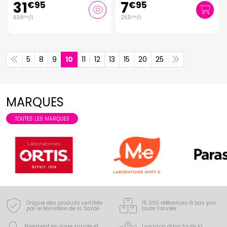
31
7
€
95
€
95
639
/
l.
265
/
l.
€
00
€
00
5
8
9
10
11
12
13
15
20
25
MARQUES
TOUTES LES MARQUES
Origine des produits certifiée
15 000 références à bas prix
par le Ministère de la Santé
toute l’année
Paiement en ligne simple
et
Livraison dans toute la