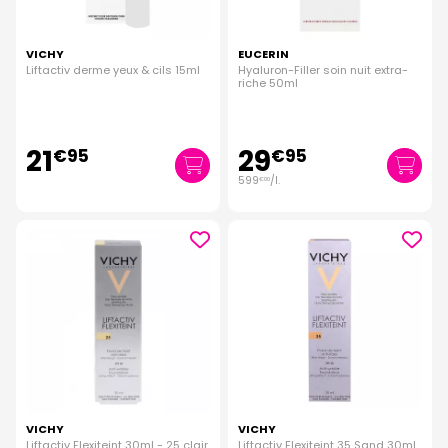
VICHY
EUCERIN
Liftactiv derme yeux & cils 15ml
Hyaluron-Filler soin nuit extra-
riche 50ml
21
29
€
95
€
95
599
/
l.
€
00
VICHY
VICHY
Liftactiv Flexiteint 30ml - 25 clair
Liftactiv Flexiteint 35 Sand 30ml