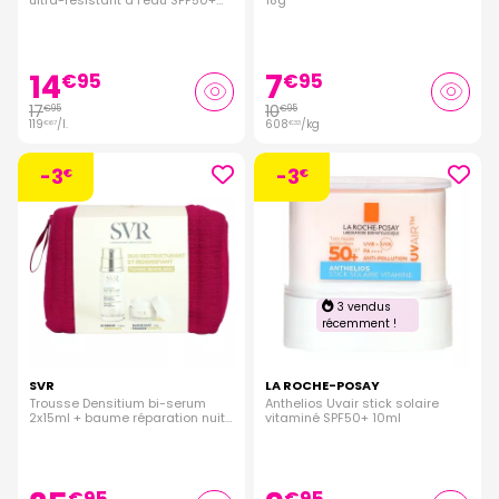
ultra-resistant à l'eau SPF50+
18g
150ml
14
7
€
95
€
95
17
10
€
95
€
95
119
/
l.
608
/kg
€
67
€
33
-3
-3
€
€
3 vendus
récemment !
SVR
LA ROCHE-POSAY
Trousse Densitium bi-serum
Anthelios Uvair stick solaire
2x15ml + baume réparation nuit
vitaminé SPF50+ 10ml
15ml