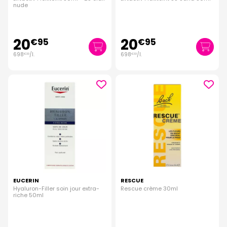
nude
20
20
€
95
€
95
698
/
l.
698
/
l.
€
33
€
33
EUCERIN
RESCUE
Hyaluron-Filler soin jour extra-
Rescue crème 30ml
riche 50ml