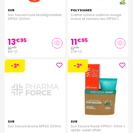
besoins spécifiques et vous aider à atteindre une peau saine
SVR
et éclatante. Si vous avez des questions ou besoin de
POLYSIANES
Sun Secure huile biodégradable
Crème solaire sublime visage
conseils supplémentaires, n'hésitez pas à contacter notre
SPF50 200ml
monoi et tamanu bio SPF50+
équipe d'experts en soins de la peau.
50ml
13
11
€
95
€
95
16
13
€
95
€
95
84
/
l.
279
/
l.
€
75
€
00
-3
-3
€
€
SVR
SVR
Sun Secure brume SPF50 200ml
Sun Secure fluide SPF50+ 50ml +
après-soleil offert