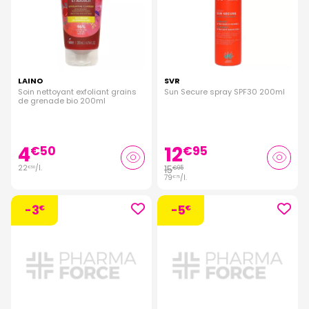
LAINO
SVR
Soin nettoyant exfoliant grains
Sun Secure spray SPF30 200ml
de grenade bio 200ml
4
12
€
50
€
95
22
/
l.
15
€
95
€
50
79
/
l.
€
75
-3
-5
€
€