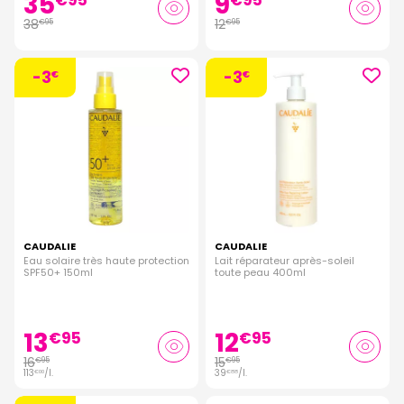
35
9
€
95
€
95
38
12
€
95
€
95
-3
-3
€
€
CAUDALIE
CAUDALIE
Eau solaire très haute protection
Lait réparateur après-soleil
SPF50+ 150ml
toute peau 400ml
13
12
€
95
€
95
16
15
€
95
€
95
113
/
l.
39
/
l.
€
00
€
88