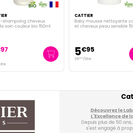
IER
CATTIER
 mousse nettoyante corps
Huile démaquillante pureté 
eveux peau sensible 150ml
100ml
8
€
95
€
76
10
litre
€
95
109
/
litre
€
50
Cat
Découvrez le Labo
L'Excellence de 
Depuis plus de 50 ans,
s'est engagé à prop