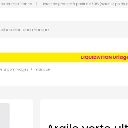
ans toute la France
|
Livraison gratuite à partir de 69€ (selon le poids 
orce Grande Pharmacie Amiens Fachon
une marque
echercher
un conseil
un produit
LIQUIDATION Uriage Ag
une marque
es & gommages
masque