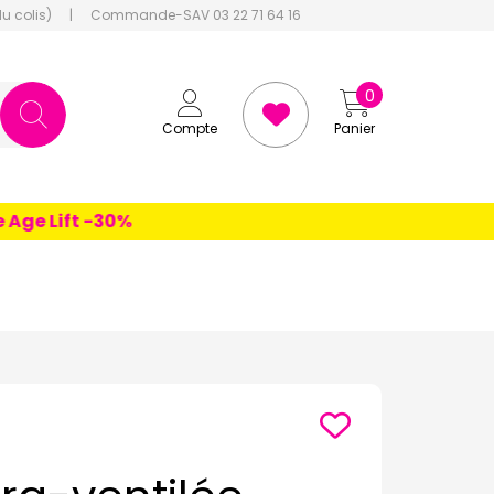
du colis)
|
Commande-SAV 03 22 71 64 16
0
Compte
Panier
e Lift -30%