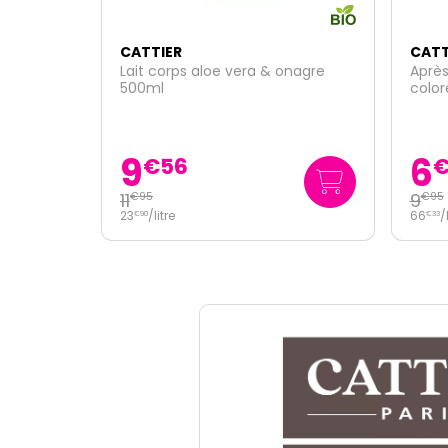
CATTIER
CATT
onagre
Après-shampoing cheveux
Baby
colorés soin couleur bio 150ml
et ch
6
5
€
97
9
€
95
39
/
€
67
66
/
litre
€
33