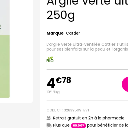
Argile verte ul
250g
Marque
Cattier
L’argile verte ultra-ventilée Cattier s’
pour ses bienfaits sur la peau et l’organi
4
€
78
19
/kg
€
12
CODE CIP: 3283950911771
Retrait gratuit en 2h à la pharmacie
Plus que
pour bénéficier de la
€
69
,
00