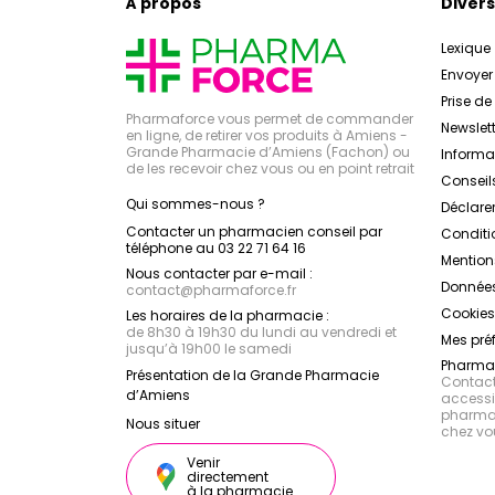
À propos
Divers
Lexique
Envoye
Prise d
Pharmaforce vous permet de commander
Newslett
en ligne, de retirer vos produits à Amiens -
Grande Pharmacie d’Amiens (Fachon) ou
Inform
de les recevoir chez vous ou en point retrait
Conseil
Qui sommes-nous ?
Déclarer
Contacter un pharmacien conseil par
Conditi
téléphone au 03 22 71 64 16
Mention
Nous contacter par e-mail :
Données
contact
@
pharmaforce.fr
Cookies
Les horaires de la pharmacie :
de 8h30 à 19h30 du lundi au vendredi et
Mes pré
jusqu’à 19h00 le samedi
Pharmac
Présentation de la Grande Pharmacie
Contacte
d’Amiens
accessib
pharmac
Nous situer
chez vo
Venir
directement
à la pharmacie