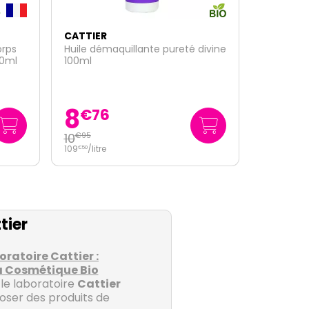
CATTIER
divine
Coffret Visage Hydratation
22
€
95
tier
ratoire Cattier :
la Cosmétique Bio
 le laboratoire
Cattier
oser des produits de