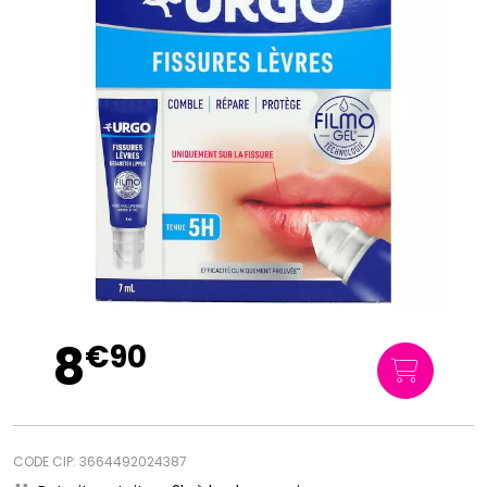
8
€
90
CODE CIP: 3664492024387