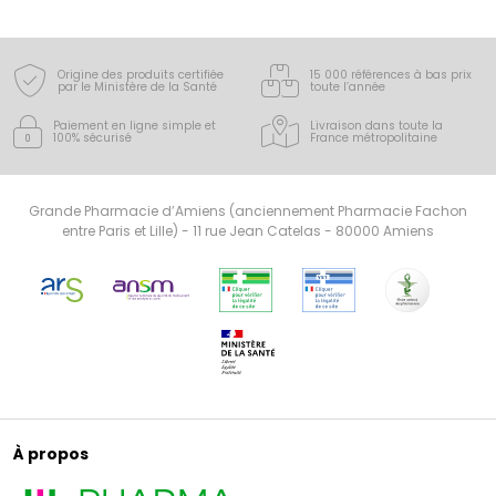
Origine des produits certifiée
15 000 références à bas prix
par le Ministère de la Santé
toute l’année
Paiement en ligne simple
et
Livraison dans toute la
100% sécurisé
France
métropolitaine
Grande Pharmacie d’Amiens (anciennement Pharmacie Fachon
entre Paris et Lille) - 11 rue Jean Catelas - 80000 Amiens
À propos