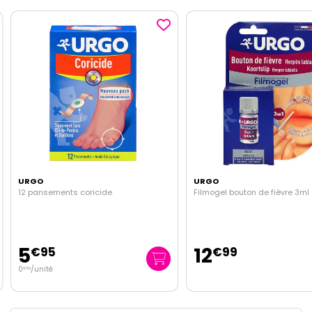
URGO
URGO
12 pansements coricide
Filmogel bouton de fièvre 3ml
5
12
€
95
€
99
0
/unité
€
50