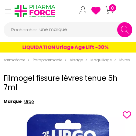
Pharmaforce Grande Pharmacie 
0
une marque
Rechercher
un conseil
LIQUIDATION Uriage Age Lift -30%
un produit
Pharmaforce
Parapharmacie
Visage
Maquillage
lèvres
une marque
Filmogel fissure lèvres tenue 5h
7ml
Marque
Urgo