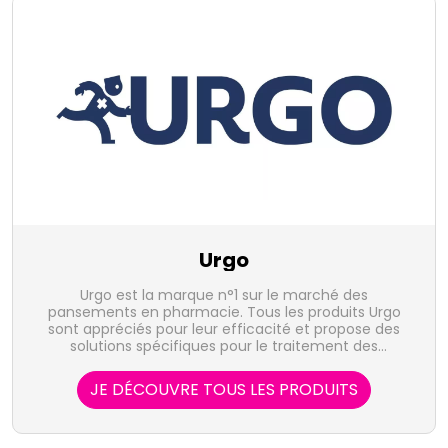
Urgo
Urgo est la marque n°1 sur le marché des
pansements en pharmacie. Tous les produits Urgo
sont appréciés pour leur efficacité et propose des
solutions spécifiques pour le traitement des
ampoules, crevasses, aphtes, boutons de fièvre ou
encore cicatrices.
JE DÉCOUVRE TOUS LES PRODUITS