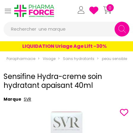
Pharmaforce Grande Pharmacie 
0
une marque
Rechercher
un conseil
LIQUIDATION Uriage Age Lift -30%
un produit
Parapharmacie
Visage
Soins hydratants
peau sensible
une marque
Sensifine Hydra-creme soin
hydratant apaisant 40ml
Marque
SVR