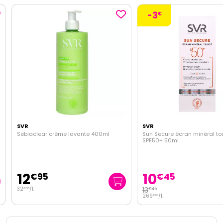
-3
€
SVR
SVR
Sebiaclear crème lavante 400ml
Sun Secure écran minéral tou
SPF50+ 50ml
12
10
€
95
€
45
32
/
l.
13
€
45
€
38
269
/
l.
€
00