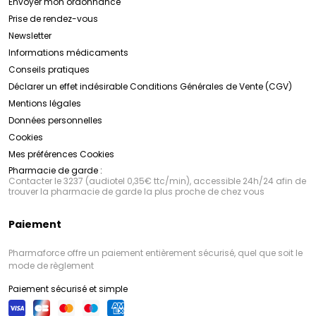
Envoyer mon ordonnance
Sensifine AR
Prise de rendez-vous
Découvrez la gamme SVR dès maintenant en
cliquant ici !
Newsletter
Engagement envers la Qualité et la Sécurité :
Informations médicaments
La qualité et la sécurité des produits
SVR
sont une
Conseils pratiques
priorité absolue. Tous les produits sont soumis à des
tests rigoureux, tant en laboratoire qu'en conditions
Déclarer un effet indésirable
Conditions Générales de Vente (CGV)
réelles d'utilisation, afin de garantir leur efficacité et
Mentions légales
leur tolérance. De plus,
Découvrez la gamme SVR dès maintenant en
SVR
s'engage à utiliser des
ingrédients de haute qualité, sans parabènes, sans
cliquant ici !
Données personnelles
silicones et sans allergènes, pour une expérience de
Cookies
soin sans compromis.
Mes préférences Cookies
Pharmacie de garde :
Contacter le 3237 (audiotel 0,35€ ttc/min), accessible 24h/24 afin de
trouver la pharmacie de garde la plus proche de chez vous
Paiement
Pharmaforce offre un paiement entièrement sécurisé, quel que soit le
mode de règlement
Paiement sécurisé et simple