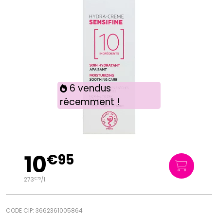
6 vendus
récemment !
10
€
95
273
/
l.
€
75
CODE CIP: 3662361005864