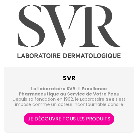
SVR
Le Laboratoire SVR : L'Excellence
Pharmaceutique au Service de Votre Peau
Depuis sa fondation en 1962, le Laboratoire
SVR
s'est
imposé comme un acteur incontournable dans le
domaine de la dermatologie et de la cosmétologie.
Avec une expertise pharmaceutique inégalée et une
JE DÉCOUVRE TOUS LES PRODUITS
recherche constante d'innovation,
Découvrez la gamme SVR dès maintenant en
SVR
s'est forgé
une réputation d'excellence en proposant des
cliquant ici !
Engagement en Recherche et Développement :
produits hautement efficaces et sûrs, adaptés à
tous les types de peau, même les plus sensibles.
Le Laboratoire
SVR
place la recherche et le