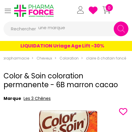
Pharmaforce Grande Pharmacie 
0
une marque
Rechercher
un conseil
LIQUIDATION Uriage Age Lift -30%
un produit
une marque
Parapharmacie
Cheveux
Coloration
claire à chatain foncé
Color & Soin coloration
permanente - 6B marron cacao
Marque
Les 3 Chênes