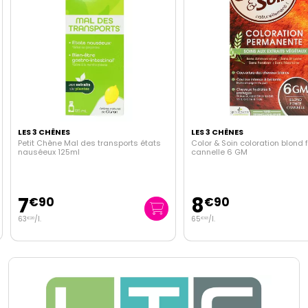
LES 3 CHÊNES
LES 3 CHÊNES
Petit Chêne Mal des transports états
Color & Soin coloration blond 
nauséeux 125ml
cannelle 6 GM
7
8
€
90
€
90
63
/
l.
65
/
l.
€
20
€
93