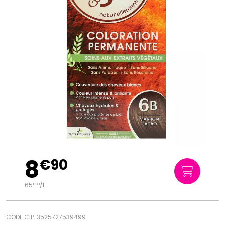
8
€
90
65
/
l.
€
93
CODE CIP: 3525727539499