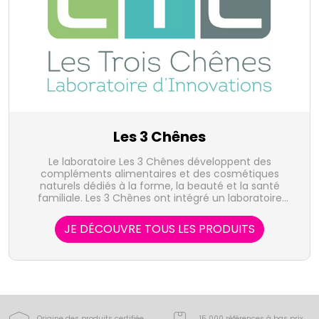
Les 3 Chênes
Le laboratoire Les 3 Chênes développent des
compléments alimentaires et des cosmétiques
naturels dédiés à la forme, la beauté et la santé
familiale. Les 3 Chênes ont intégré un laboratoire
d'extraction végétale qui leur permet de maitriser
l'intégralité de la fabrication à la distribution des
JE DÉCOUVRE TOUS LES PRODUITS
produits présentés.
Origine des produits certifiée
15 000 références à bas prix