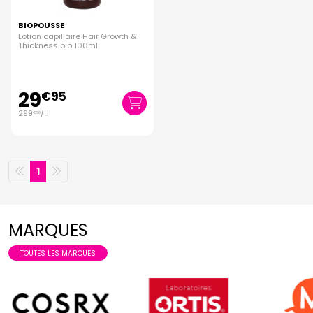
BIOPOUSSE
Lotion capillaire Hair Growth &
Thickness bio 100ml
29
€
95
299
/
l.
€
50
1
MARQUES
TOUTES LES MARQUES