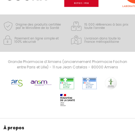
Origine des produits certifiée
15 000 références à bas prix
par le Ministère de la Santé
toute l’année
Paiement en ligne simple
et
Livraison dans toute la
100% sécurisé
France
métropolitaine
Grande Pharmacie d’Amiens (anciennement Pharmacie Fachon
entre Paris et Lille) - 11 rue Jean Catelas - 80000 Amiens
À propos