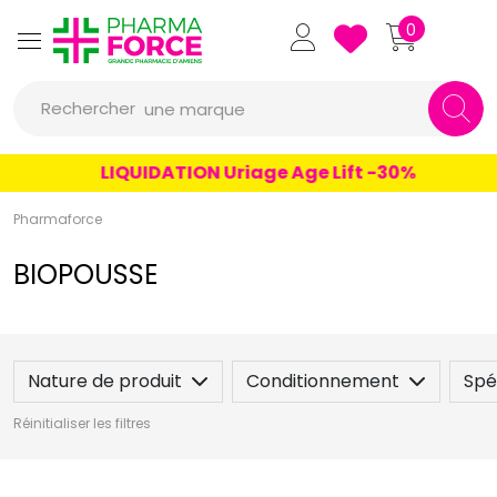
un conseil
Pharmaforce Grande Pharmacie 
0
un produit
Rechercher
une marque
LIQUIDATION Uriage Age Lift -30%
Pharmaforce
BIOPOUSSE
Nature de produit
Conditionnement
Spéc
Réinitialiser les filtres