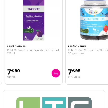
LES 3 CHÊNES
LES 3 CHÊNES
Petit Chêne Transit équilibre intestinal
Petit Chêne Vitamines D3 cro
125ml
30 gommes
7
7
€
90
€
95
63
/
l.
0
/unité
€
20
€
27