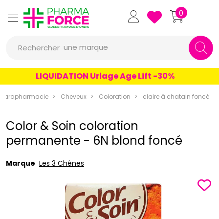
Pharmaforce Grande Pharmacie 
0
une marque
Rechercher
un conseil
LIQUIDATION Uriage Age Lift -30%
un produit
Parapharmacie
Cheveux
Coloration
claire à chatain foncé
une marque
Color & Soin coloration
permanente - 6N blond foncé
Marque
Les 3 Chênes