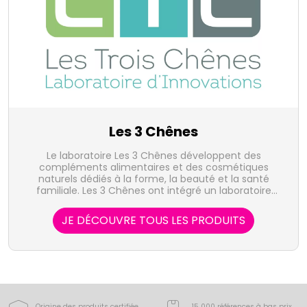
Les 3 Chênes
Le laboratoire Les 3 Chênes développent des
compléments alimentaires et des cosmétiques
naturels dédiés à la forme, la beauté et la santé
familiale. Les 3 Chênes ont intégré un laboratoire
d'extraction végétale qui leur permet de maitriser
l'intégralité de la fabrication à la distribution des
JE DÉCOUVRE TOUS LES PRODUITS
produits présentés.
Origine des produits certifiée
15 000 références à bas prix