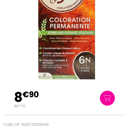
8
€
90
65
/
l.
€
93
CODE CIP: 3525727539345