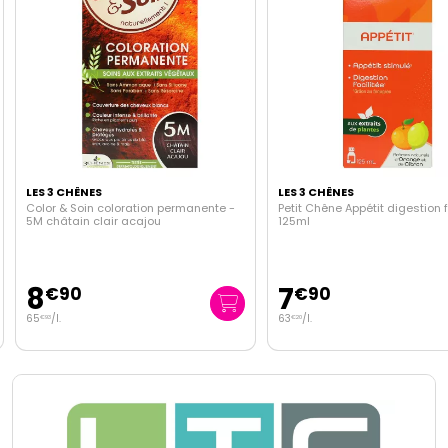
LES 3 CHÊNES
LES 3 CHÊNES
Color & Soin coloration permanente -
Petit Chêne Appétit digestion 
5M châtain clair acajou
125ml
8
7
€
90
€
90
65
/
l.
63
/
l.
€
93
€
20