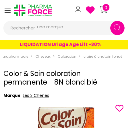
Pharmaforce Grande Pharmacie 
0
une marque
Rechercher
un conseil
LIQUIDATION Uriage Age Lift -30%
un produit
une marque
Parapharmacie
Cheveux
Coloration
claire à chatain foncé
Color & Soin coloration
permanente - 8N blond blé
Marque
Les 3 Chênes