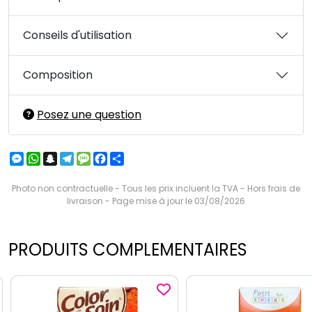
Conseils d'utilisation
Composition
Posez une question
Messenger
WhatsApp
Snapchat
Telegram
Message
Facebook
Partager
Photo non contractuelle - Tous les prix incluent la TVA - Hors frais de
livraison - Page mise à jour le 03/08/2026
PRODUITS COMPLEMENTAIRES