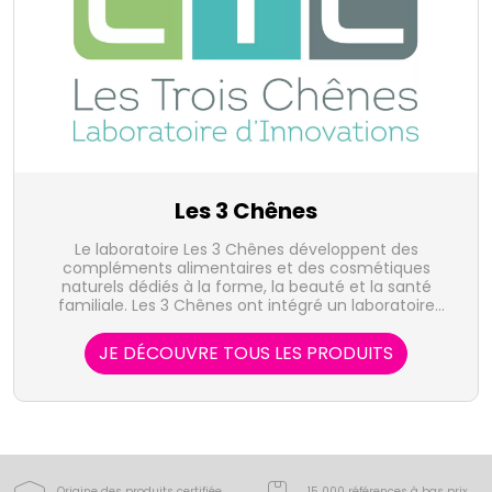
Les 3 Chênes
Le laboratoire Les 3 Chênes développent des
compléments alimentaires et des cosmétiques
naturels dédiés à la forme, la beauté et la santé
familiale. Les 3 Chênes ont intégré un laboratoire
d'extraction végétale qui leur permet de maitriser
l'intégralité de la fabrication à la distribution des
JE DÉCOUVRE TOUS LES PRODUITS
produits présentés.
Origine des produits certifiée
15 000 références à bas prix