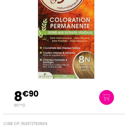
8
€
90
65
/
l.
€
93
CODE CIP: 3525727539314