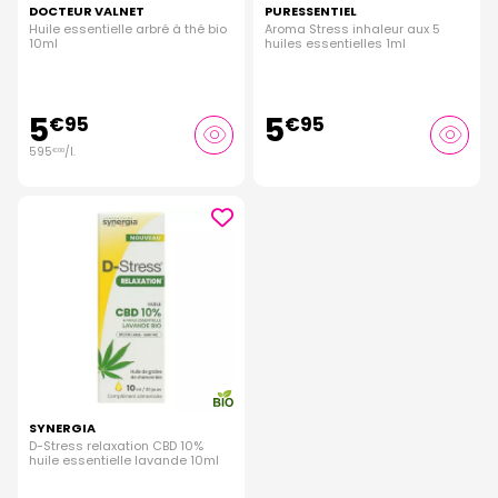
DOCTEUR VALNET
PURESSENTIEL
Huile essentielle arbré à thé bio
Aroma Stress inhaleur aux 5
10ml
huiles essentielles 1ml
5
5
€
95
€
95
595
/
l.
€
00
SYNERGIA
D-Stress relaxation CBD 10%
huile essentielle lavande 10ml