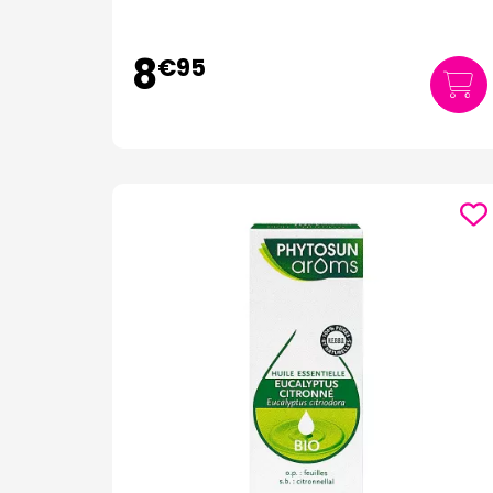
8
€
95