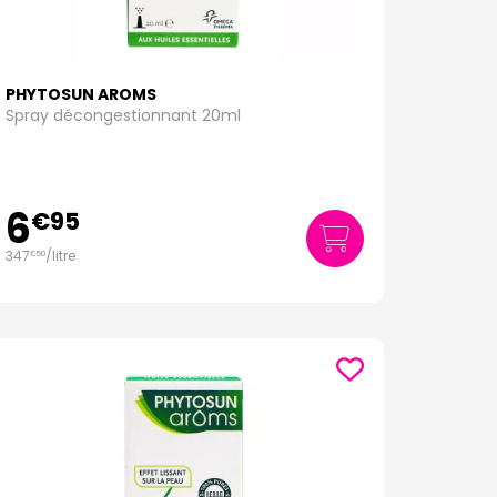
PHYTOSUN AROMS
Spray décongestionnant 20ml
6
€
95
347
/
litre
€
50