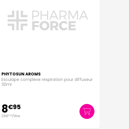
PHYTOSUN AROMS
Esculape complexe respiration pour diffuseur
30ml
8
€
95
298
/
litre
€
33