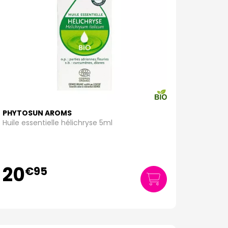
PHYTOSUN AROMS
Huile essentielle hélichryse 5ml
20
€
95