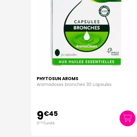
PHYTOSUN AROMS
Aromadoses bronches 30 capsules
9
€
45
0
/unité
€
32