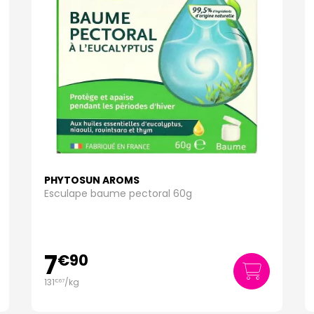
PHYTOSUN AROMS
Esculape baume pectoral 60g
7
€
90
131
/kg
€
67