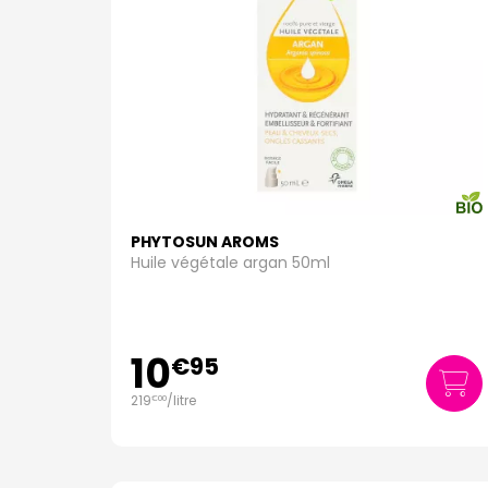
PHYTOSUN AROMS
Huile végétale argan 50ml
10
€
95
219
/
litre
€
00