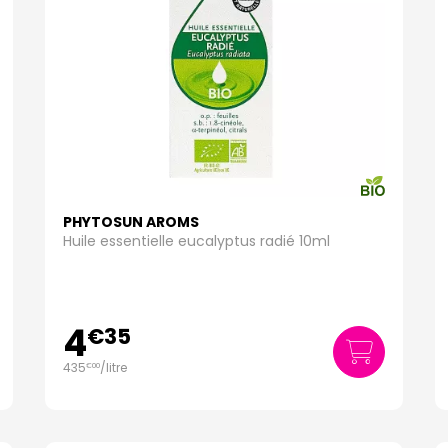
PHYTOSUN AROMS
Huile essentielle eucalyptus radié 10ml
4
€
35
435
/
litre
€
00