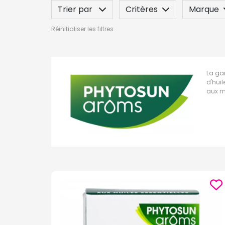
Trier par
Critères
Marque
Réinitialiser les filtres
Label
Indication / Contre-indicatio
La ga
d'huil
aux m