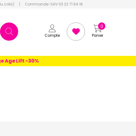
du colis)
|
Commande-SAV 03 22 71 64 16
0
Compte
Panier
 Lift -30%