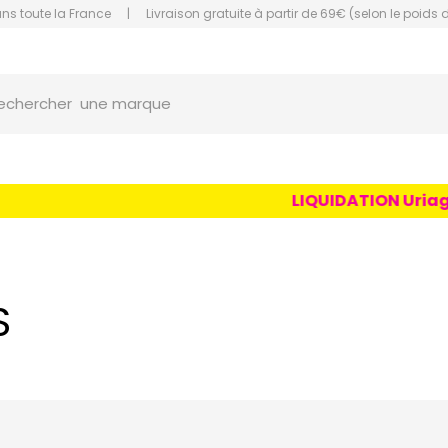
ans toute la France
|
Livraison gratuite à partir de 69€ (selon le poids 
une marque
orce Grande Pharmacie Amiens Fachon
echercher
un conseil
un produit
LIQUIDATION Uriage Age
une marque
S