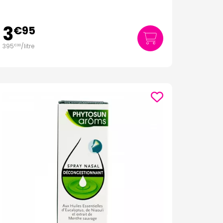
3
€
95
395
/
litre
€
00