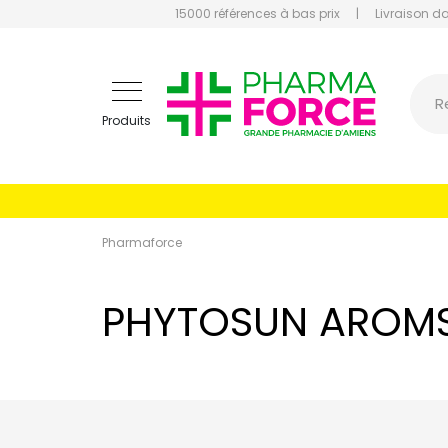
15000 références à bas prix
|
Livraison d
Pharmaf
R
Produits
Pharmaforce
PHYTOSUN AROM