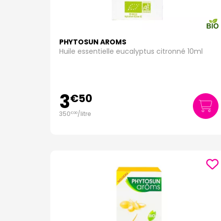
PHYTOSUN AROMS
Huile essentielle eucalyptus citronné 10ml
3
€
50
350
/
litre
€
00