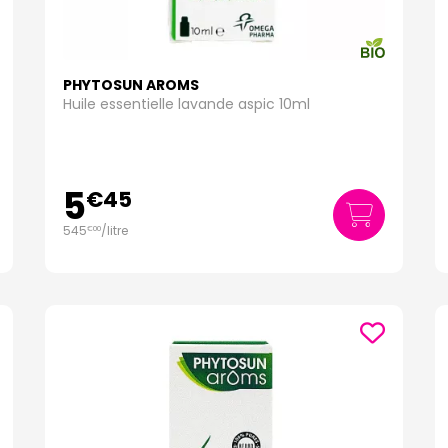
PHYTOSUN AROMS
Huile essentielle lavande aspic 10ml
5
€
45
545
/
litre
€
00