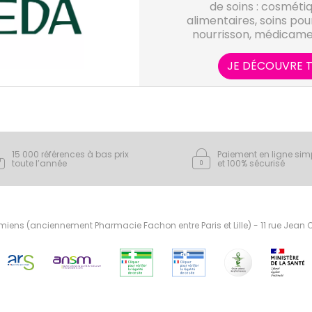
de soins : cosmét
alimentaires, soins po
nourrisson, médicame
naturels, les produits 
nature, les forces vi
JE DÉCOUVRE T
capacités de régulatio
l'orga
15 000 références à bas prix
Paiement en ligne sim
toute l’année
et 100% sécurisé
ens (anciennement Pharmacie Fachon entre Paris et Lille) - 11 rue Jean