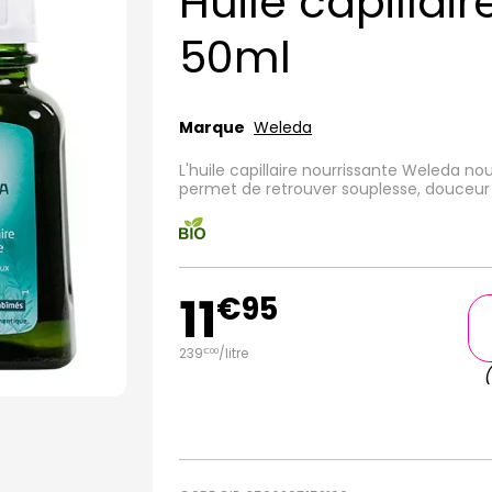
Huile capillai
50ml
Marque
Weleda
L'huile capillaire nourrissante Weleda no
permet de retrouver souplesse, douceur e
11
€
95
239
/
litre
€
00