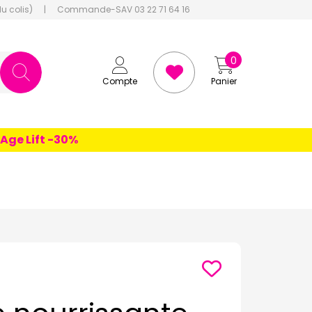
du colis)
|
Commande-SAV 03 22 71 64 16
0
Compte
Panier
Lift -30%