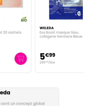
WELEDA
ets
Exo Boost masque tissu
collagene Gentiane Bleue
Edelweiss 20ml
5
€
99
299
/
litre
€
50
eda
 sont un concept global