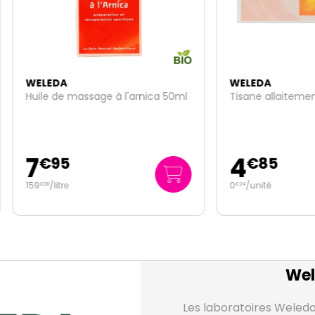
EDA
WELEDA
 de massage à l'arnica 50ml
Tisane allaitement 20 sach
4
95
€
85
/
litre
0
/unité
€
24
Wel
Les laboratoires Weleda