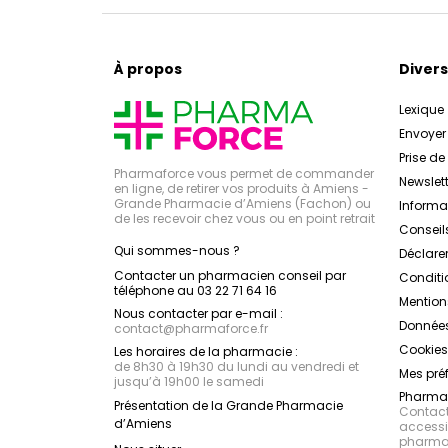
À propos
Divers
Lexique
Envoye
Prise d
Pharmaforce vous permet de commander
Newslett
en ligne, de retirer vos produits à Amiens -
Grande Pharmacie d’Amiens (Fachon) ou
Inform
de les recevoir chez vous ou en point retrait
Conseil
Qui sommes-nous ?
Déclarer
Contacter un pharmacien conseil par
Conditi
téléphone au 03 22 71 64 16
Mention
Nous contacter par e-mail :
Données
contact
@
pharmaforce.fr
Cookies
Les horaires de la pharmacie :
de 8h30 à 19h30 du lundi au vendredi et
Mes pré
jusqu’à 19h00 le samedi
Pharmac
Présentation de la Grande Pharmacie
Contacte
d’Amiens
accessib
pharmac