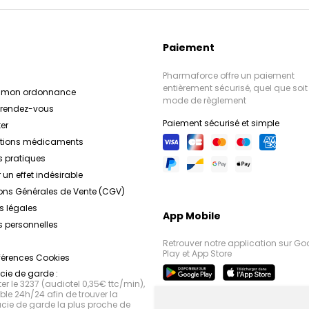
Paiement
Pharmaforce offre un paiement
entièrement sécurisé, quel que soit 
r mon ordonnance
mode de règlement
e rendez-vous
Paiement sécurisé et simple
er
ations médicaments
s pratiques
 un effet indésirable
ons Générales de Vente (CGV)
s légales
App Mobile
 personnelles
Retrouver notre application sur Go
Play et App Store
férences Cookies
ie de garde :
r le 3237 (audiotel 0,35€ ttc/min),
le 24h/24 afin de trouver la
ie de garde la plus proche de