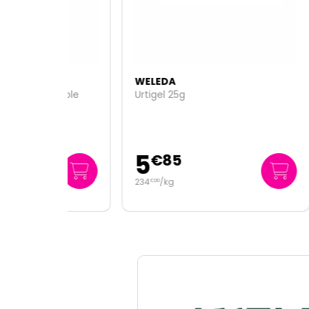
WELEDA
WEL
geable
Urtigel 25g
Huile
5
7
€
85
€
234
/kg
159
€
00
€
00