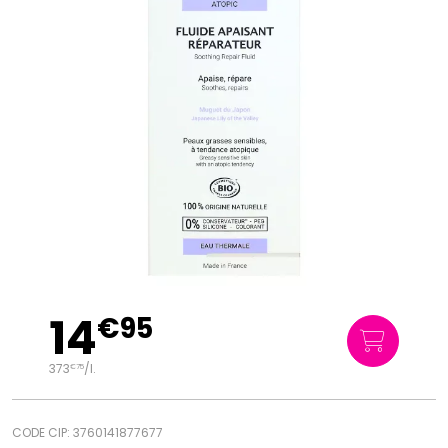
14
€
95
373
/
l.
€
75
CODE CIP: 3760141877677