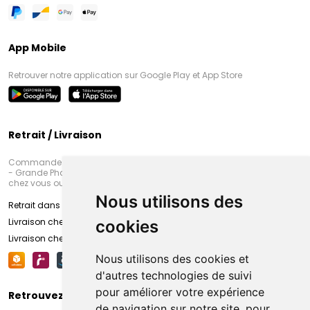
App Mobile
Retrouver notre application sur Google Play et App Store
Retrait / Livraison
Commandez en ligne et venez chercher votre commande à Amiens
- Grande Pharmacie d’Amiens (Fachon) ou recevez-là rapidement
chez vous ou en point retrait
Nous utilisons des
Retrait dans la pharmacie d’Amiens
Livraison chez vous
cookies
Livraison chez votre commerçant
Nous utilisons des cookies et
d'autres technologies de suivi
pour améliorer votre expérience
Retrouvez-nous sur vos réseaux sociaux
de navigation sur notre site, pour