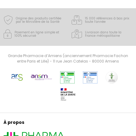
Origine des produits certifiée
15 000 références à bas prix
par le Ministère de la Santé
toute l’année
Paiement en ligne simple
et
Livraison dans toute la
100% sécurisé
France
métropolitaine
Grande Pharmacie d’Amiens (anciennement Pharmacie Fachon
entre Paris et Lille) - 11 rue Jean Catelas - 80000 Amiens
À propos