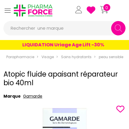
Pharmaforce Grande Pharmacie 
0
une marque
Rechercher
un conseil
LIQUIDATION Uriage Age Lift -30%
un produit
Parapharmacie
Visage
Soins hydratants
peau sensible
une marque
Atopic fluide apaisant réparateur
bio 40ml
Marque
Gamarde