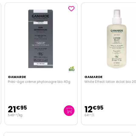
GAMARDE
GAMARDE
Près-âge crème phytonagre bio 40g
White Effect lotion éclat bio 
21
12
€
95
€
95
548
/kg
64
/
l.
€
75
€
75