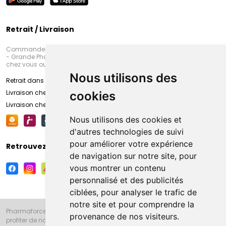
Retrait / Livraison
Commandez en ligne et venez chercher votre commande à Amiens
- Grande Pharmacie d’Amiens (Fachon) ou recevez-là rapidement
chez vous ou en point retrait
Nous utilisons des
Retrait dans la pharmacie d’Amiens
Livraison chez vous
cookies
Livraison chez votre commerçant
Nous utilisons des cookies et
d'autres technologies de suivi
pour améliorer votre expérience
Retrouvez-nous sur vos réseaux sociaux
de navigation sur notre site, pour
vous montrer un contenu
personnalisé et des publicités
ciblées, pour analyser le trafic de
notre site et pour comprendre la
Pharmaforce.fr et la Grande Pharmacie d’Amiens vous souhaitent de
provenance de nos visiteurs.
profiter de notre accueil, de nos conseils pharmaceutiques,