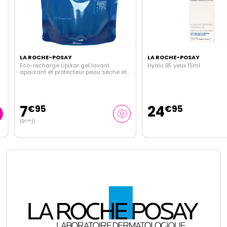
LA ROCHE-POSAY
LA ROCHE-POSAY
Eco-recharge Lipikar gel lavant
Hyalu B5 yeux 15ml
apaisant et protecteur peau sèche et
sensible 400ml
7
24
€
95
€
95
19
/
l.
€
88