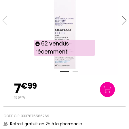
62 vendus
récemment !
7
€
99
199
/
l.
€
75
CODE CIP: 3337875586269
Retrait gratuit en 2h à la pharmacie