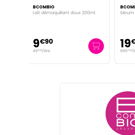
BCOMBIO
BCO
 200ml
Sérum lissant fermeté 30ml
Fluid
19
13
€
95
665
/
litre
279
€
00
€
00