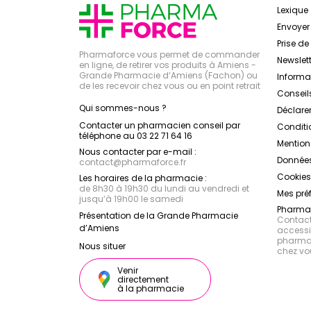
Lexique
Envoye
Prise d
Pharmaforce vous permet de commander
Newslett
en ligne, de retirer vos produits à Amiens -
Grande Pharmacie d’Amiens (Fachon) ou
Inform
de les recevoir chez vous ou en point retrait
Conseil
Qui sommes-nous ?
Déclarer
Contacter un pharmacien conseil par
Conditi
téléphone au 03 22 71 64 16
Mention
Nous contacter par e-mail :
Données
contact
@
pharmaforce.fr
Cookies
Les horaires de la pharmacie :
de 8h30 à 19h30 du lundi au vendredi et
Mes pré
jusqu’à 19h00 le samedi
Pharmac
Présentation de la Grande Pharmacie
Contacte
d’Amiens
accessib
pharmac
Nous situer
chez vo
Venir
directement
à la pharmacie