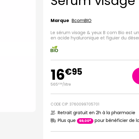
Sérum visage
Marque
BcomBIO
Le sérum visage & yeux B com Bio est u
en acide hyaluronique et figuier du déser
16
€
95
565
/
litre
€
00
CODE CIP: 3760099705701
Retrait gratuit en 2h à la pharmacie
Plus que
pour bénéficier de la
€
69
,
00