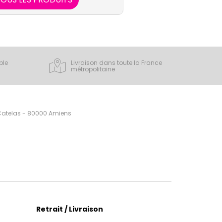
ple
Livraison dans toute la France
métropolitaine
 Catelas - 80000 Amiens
Retrait / Livraison