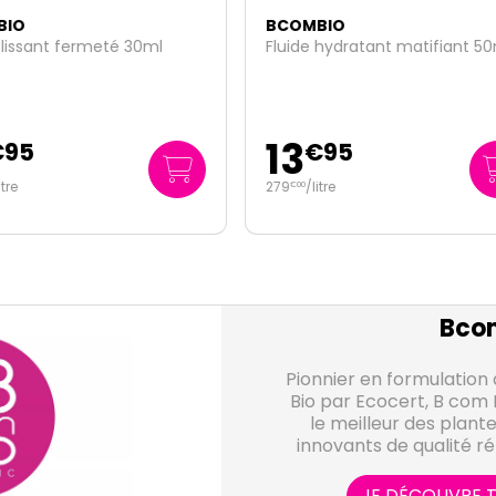
MBIO
BCOMBIO
e hydratant matifiant 50ml
2 Patchs Hydrogel lissants &
défatigants
5
€
95
€
85
/
litre
2
/unité
€
93
Bco
Pionnier en formulation 
Bio par Ecocert, B com 
le meilleur des plante
innovants de qualité r
besoins d
JE DÉCOUVRE T