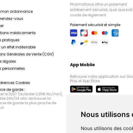
Pharmaforce offre un paiement
entièrement sécurisé, quel que soit 
r mon ordonnance
mode de règlement
e rendez-vous
Paiement sécurisé et simple
er
ations médicaments
s pratiques
 un effet indésirable
ons Générales de Vente (CGV)
s légales
App Mobile
 personnelles
Retrouver notre application sur Go
Play et App Store
férences Cookies
ie de garde :
r le 3237 (audiotel 0,35€ ttc/min),
le 24h/24 afin de trouver la
ie de garde la plus proche de
us
Nous utilisons
Nous utilisons des cook