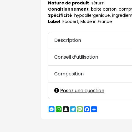
Nature de produit
sérum
Conditionnement
boite carton, comp
Spécificité
hypoallergenique, ingrédients
Label
Ecocert, Made in France
Description
Conseil d’utilisation
Composition
Posez une question
Messenger
WhatsApp
Snapchat
Telegram
Message
Facebook
Partager