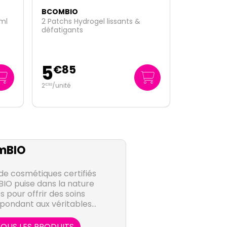
BCOMBIO
Sérum concentré éclat bio 30ml
28
€
95
965
/
litre
€
00
mBIO
de cosmétiques certifiés
BIO puise dans la nature
s pour offrir des soins
épondant aux véritables
e la peau.
OUS LES PRODUITS