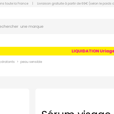
ans toute la France
|
Livraison gratuite à partir de 69€ (selon le poids 
orce Grande Pharmacie Amiens Fachon
une marque
echercher
un conseil
un produit
LIQUIDATION Uriage Age
une marque
ydratants
peau sensible