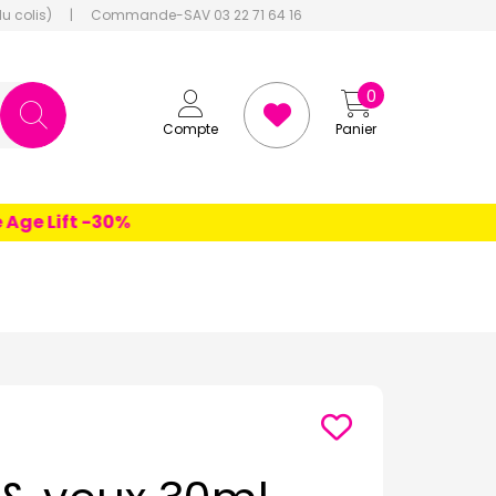
du colis)
|
Commande-SAV 03 22 71 64 16
0
Compte
Panier
 Lift -30%