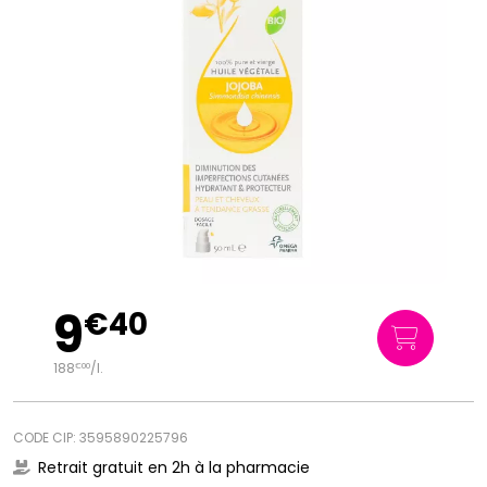
9
€
40
188
/
l.
€
00
CODE CIP: 3595890225796
Retrait gratuit en 2h à la pharmacie