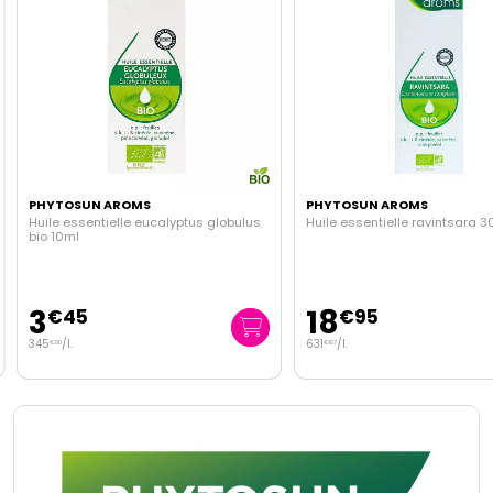
PHYTOSUN AROMS
PHYTOSUN AROMS
Huile essentielle eucalyptus globulus
Huile essentielle ravintsara 3
bio 10ml
3
18
€
45
€
95
345
/
l.
631
/
l.
€
00
€
67