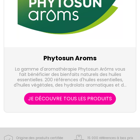
Phytosun Aroms
La gamme d'aromathérapie Phytosun Arôms vous
fait bénéficier des bienfaits naturels des huiles
essentielles. 200 références d'huiles essentielles,
d'huiles végétales, des hydrolats aromatiques et de
produits prêts à l'emploi sont destinées au bien-être
et aux maux du quotidien.
JE DÉCOUVRE TOUS LES PRODUITS
Origine des produits certifiée
15 000 références à bas prix