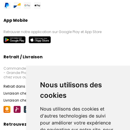
App Mobile
Retrouver notre application sur Google Play et App Store
Retrait / Livraison
Commandez en ligne et venez chercher votre commande à Amiens
- Grande Pharmacie d’Amiens (Fachon) ou recevez-là rapidement
chez vous ou en point retrait
Nous utilisons des
Retrait dans la pharmacie d’Amiens
Livraison chez vous
cookies
Livraison chez votre commerçant
Nous utilisons des cookies et
d'autres technologies de suivi
pour améliorer votre expérience
Retrouvez-nous sur vos réseaux sociaux
de navigation sur notre site, pour