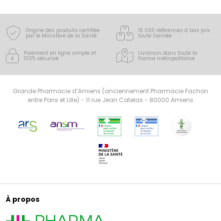
Origine des produits certifiée
15 000 références à bas prix
par le Ministère de la Santé
toute l’année
Paiement en ligne simple
et
Livraison dans toute la
100% sécurisé
France
métropolitaine
Grande Pharmacie d’Amiens (anciennement Pharmacie Fachon
entre Paris et Lille) - 11 rue Jean Catelas - 80000 Amiens
À propos