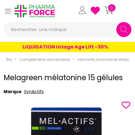
Pharmaforce Grande Pharmacie 
0
une marque
Rechercher
un conseil
LIQUIDATION Uriage Age Lift -30%
un produit
Bio
Compléments alimentaires
nervosité, insomnie et stress
une marque
Melagreen mélatonine 15 gélules
Marque
SynActifs