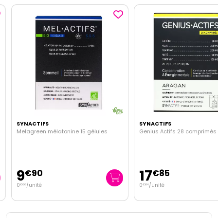
SYNACTIFS
SYNACTIFS
Melagreen mélatonine 15 gélules
Genius Actifs 28 comprimés
9
17
€
90
€
85
0
/unité
0
/unité
€
66
€
64