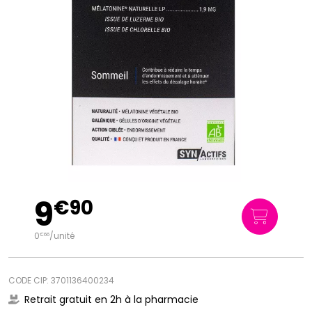
9
€
90
0
/unité
€
66
CODE CIP: 3701136400234
Retrait gratuit en 2h à la pharmacie