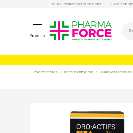
15000 références à bas prix
|
Livraison d
Pharmaf
R
Produits
Pharmaforce
Parapharmacie
Huiles essentielles