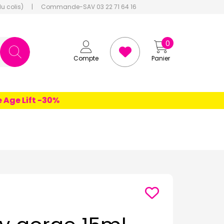
du colis)
|
Commande-SAV 03 22 71 64 16
0
Compte
Panier
e Lift -30%