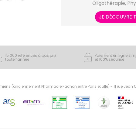
Oligothérapie, Phy
aminothérapie e
JE DÉCOUVRE T
15 000 références à bas prix
Paiement en ligne sim
toute l’année
et 100% sécurisé
ens (anciennement Pharmacie Fachon entre Paris et Lille) - 11 rue Jean