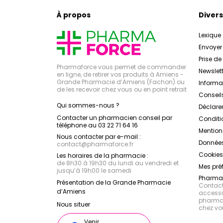
À propos
Divers
Lexique
Envoye
Prise d
Pharmaforce vous permet de commander
Newslett
en ligne, de retirer vos produits à Amiens -
Grande Pharmacie d’Amiens (Fachon) ou
Inform
de les recevoir chez vous ou en point retrait
Conseil
Qui sommes-nous ?
Déclarer
Contacter un pharmacien conseil par
Conditi
téléphone au 03 22 71 64 16
Mention
Nous contacter par e-mail :
Données
contact
@
pharmaforce.fr
Cookies
Les horaires de la pharmacie :
de 8h30 à 19h30 du lundi au vendredi et
Mes pré
jusqu’à 19h00 le samedi
Pharmac
Présentation de la Grande Pharmacie
Contacte
d’Amiens
accessib
pharmac
Nous situer
chez vo
Venir