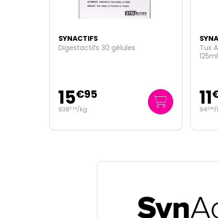
SYNACTIFS
SYNA
Tux Actifs sirop bio dès 3 ans
Calor
125ml
sucre
11
17
€
85
94
/
litre
€
80