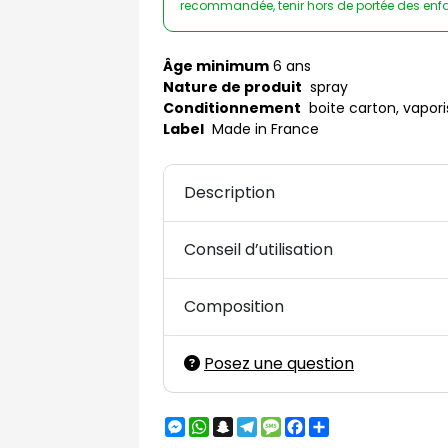
recommandée, tenir hors de portée des enf
Âge minimum
6 ans
Nature de produit
spray
Conditionnement
boite carton, vapori
Label
Made in France
Description
Conseil d’utilisation
Composition
Posez une question
Messenger
WhatsApp
Snapchat
Telegram
Message
Facebook
Partager