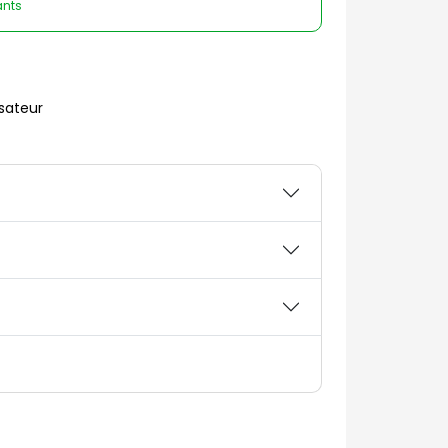
ants
sateur