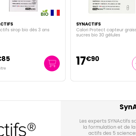
CTIFS
SYNACTIFS
i Protect capteur graisses et
Kidactifs 30 gommes
s bio 30 gélules
14
€
90
€
85
0
/unité
€
50
SynA
Les experts SYNActifs so
la formulation et de la
actifs des 5 science