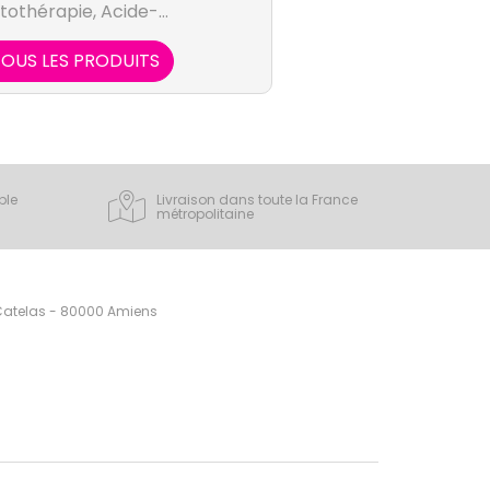
tothérapie, Acide-
t Aromathérapie
OUS LES PRODUITS
ple
Livraison dans toute la France
métropolitaine
 Catelas - 80000 Amiens