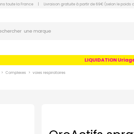
ans toute la France
|
Livraison gratuite à partir de 69€ (selon le poids 
orce Grande Pharmacie Amiens Fachon
une marque
echercher
un conseil
un produit
LIQUIDATION Uriage Ag
une marque
Complexes
voies respiratoires