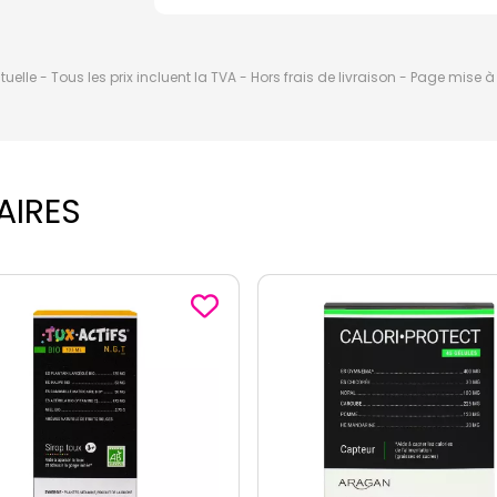
elle - Tous les prix incluent la TVA - Hors frais de livraison - Page mise 
AIRES