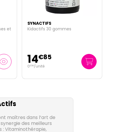
SYNACTIFS
D3 Protect vitamine 20ml
14
€
90
745
/
litre
€
00
ctifs
nt maîtres dans l’art de
 synergie des meilleurs
s : Vitaminothérapie,