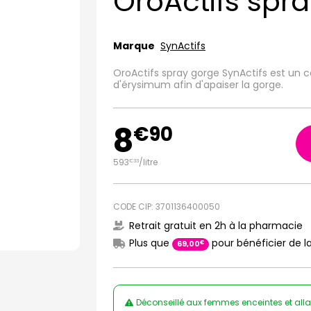
OroActifs spr
Marque
SynActifs
OroActifs spray gorge SynActifs est un
d'érysimum afin d'apaiser la gorge.
8
€
90
593
/
litre
€
33
CODE CIP: 3701136400050
Retrait gratuit en 2h à la pharmacie
Plus que
pour bénéficier de la
€
69
,
00
Déconseillé aux femmes enceintes et alla