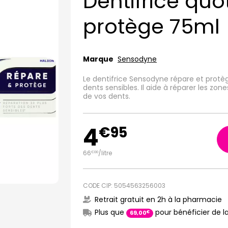
Dentifrice quo
protège 75ml
Marque
Sensodyne
Le dentifrice Sensodyne répare et protè
dents sensibles. Il aide à réparer les zon
de vos dents.
4
€
95
66
/
litre
€
00
CODE CIP: 5054563256003
Retrait gratuit en 2h à la pharmacie
Plus que
pour bénéficier de la
€
69
,
00