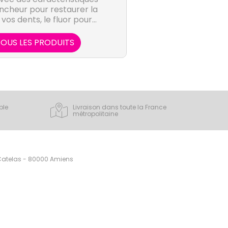
ancheur pour restaurer la
vos dents, le fluor pour
es ainsi des formules qui
ouche saine et propre.
OUS LES PRODUITS
ple
Livraison dans toute la France
métropolitaine
 Catelas - 80000 Amiens