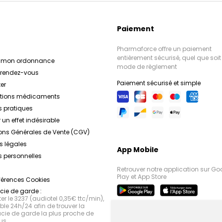
Paiement
Pharmaforce offre un paiement
entièrement sécurisé, quel que soit 
r mon ordonnance
mode de règlement
e rendez-vous
Paiement sécurisé et simple
er
ations médicaments
s pratiques
 un effet indésirable
ons Générales de Vente (CGV)
s légales
App Mobile
 personnelles
Retrouver notre application sur Go
Play et App Store
férences Cookies
ie de garde :
r le 3237 (audiotel 0,35€ ttc/min),
le 24h/24 afin de trouver la
ie de garde la plus proche de
us