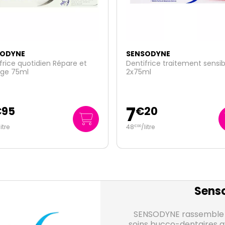
SODYNE
SENSODYNE
frice traitement sensibilité
Expert Protect sensibilité et
ml
gencives menthe fraiche 7
4
20
€
95
litre
66
/
litre
€
00
Sens
SENSODYNE rassemble 
soins bucco-dentaires a