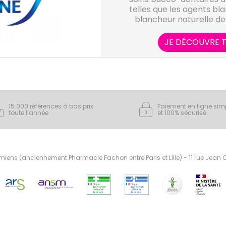
telles que les agents bl
blancheur naturelle de 
maintenir des dents fort
vous assureront une b
JE DÉCOUVRE T
15 000 références à bas prix
Paiement en ligne sim
toute l’année
et 100% sécurisé
ens (anciennement Pharmacie Fachon entre Paris et Lille) - 11 rue Jean