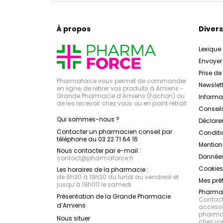
À propos
Divers
Lexique
Envoye
Prise d
Pharmaforce vous permet de commander
Newslett
en ligne, de retirer vos produits à Amiens -
Grande Pharmacie d’Amiens (Fachon) ou
Inform
de les recevoir chez vous ou en point retrait
Conseil
Qui sommes-nous ?
Déclarer
Contacter un pharmacien conseil par
Conditi
téléphone au 03 22 71 64 16
Mention
Nous contacter par e-mail :
Données
contact
@
pharmaforce.fr
Cookies
Les horaires de la pharmacie :
de 8h30 à 19h30 du lundi au vendredi et
Mes pré
jusqu’à 19h00 le samedi
Pharmac
Présentation de la Grande Pharmacie
Contacte
d’Amiens
accessib
pharmac
Nous situer
chez vo