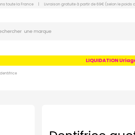
ans toute la France
|
Livraison gratuite à partir de 69€ (selon le poids 
orce Grande Pharmacie Amiens Fachon
une marque
echercher
un conseil
un produit
LIQUIDATION Uriage Ag
une marque
dentifrice