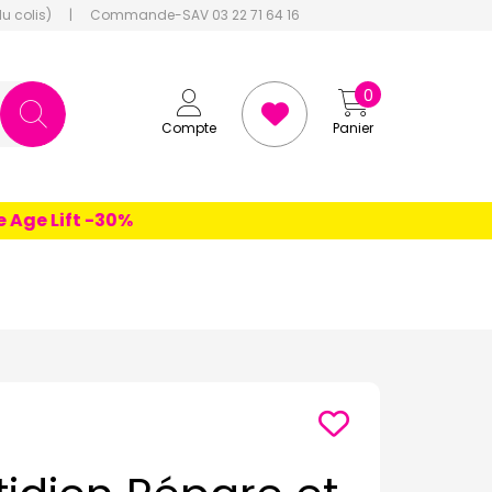
du colis)
|
Commande-SAV 03 22 71 64 16
0
Compte
Panier
e Lift -30%