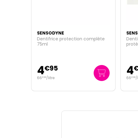
SENSODYNE
SEN
omplète
Dentifrice quotidien Répare et
Denti
protège 75ml
2x75
4
7
€
95
€
66
/
litre
48
/
€
00
€
00