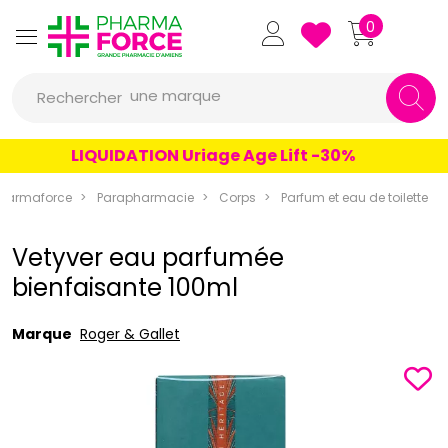
Pharmaforce Grande Pharmacie 
0
une marque
Rechercher
un conseil
LIQUIDATION Uriage Age Lift -30%
un produit
une marque
harmaforce
Parapharmacie
Corps
Parfum et eau de toilette
Vetyver eau parfumée
bienfaisante 100ml
Marque
Roger & Gallet