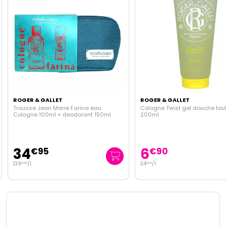
ROGER & GALLET
ROGER & GALLET
Trousse Jean Marie Farina eau
Cologne Twist gel douche tou
Cologne 100ml + deodorant 150ml
200ml
34
6
€
95
€
90
139
/
l.
34
/
l.
€
80
€
50