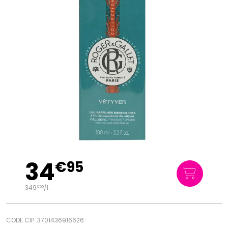
34
€
95
349
/
l.
€
50
CODE CIP: 3701436916626