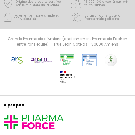
Origine des produits certifiée
15 000 références à bas prix
par le Ministère de la Santé
toute l’année
Paiement en ligne simple
et
Livraison dans toute la
100% sécurisé
France
métropolitaine
Grande Pharmacie d’Amiens (anciennement Pharmacie Fachon
entre Paris et Lille) - 11 rue Jean Catelas - 80000 Amiens
À propos