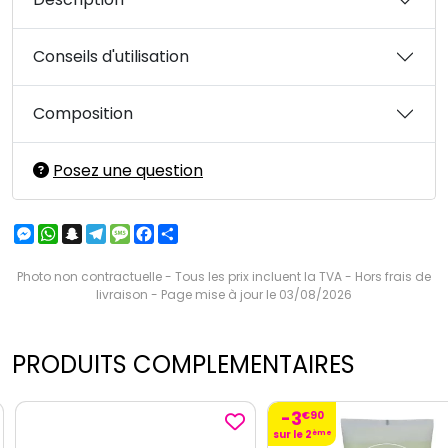
Conseils d'utilisation
Composition
Posez une question
Messenger
WhatsApp
Snapchat
Telegram
Message
Facebook
Partager
Photo non contractuelle - Tous les prix incluent la TVA - Hors frais de
livraison - Page mise à jour le 03/08/2026
PRODUITS COMPLEMENTAIRES
-3
€
90
sur le 2
ème