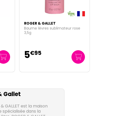
ROGER & GALLET
ose
Gingembre rouge gel douche
bienfaisant 200ml
6
€
90
34
/
litre
€
50
 Gallet
& GALLET est la maison
 spécialisée dans la