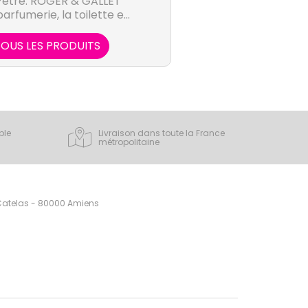
-être. ROGER & GALLET
arfumerie, la toilette et
du corps.
OUS LES PRODUITS
ple
Livraison dans toute la France
métropolitaine
 Catelas - 80000 Amiens