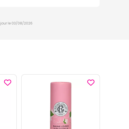
à jour le 03/08/2026
-3
€
90
ème
sur le 2