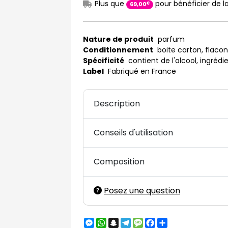
Plus que
pour bénéficier de la
€
69
,
00
Nature de produit
parfum
Conditionnement
boite carton, flacon
Spécificité
contient de l'alcool, ingrédie
Label
Fabriqué en France
Description
Conseils d'utilisation
Composition
Posez une question
Messenger
WhatsApp
Snapchat
Telegram
Message
Facebook
Partager