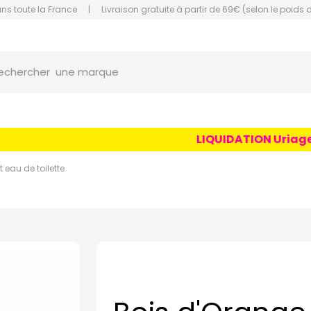
ans toute la France
|
Livraison gratuite à partir de 69€ (selon le poids 
orce Grande Pharmacie Amiens Fachon
une marque
echercher
un conseil
un produit
LIQUIDATION Uriage Ag
une marque
 eau de toilette