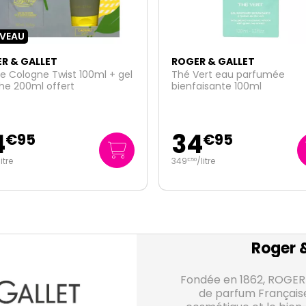
R & GALLET
ROGER & GALLET
Vert eau parfumée
Baume lèvres sublimateur r
aisante 100ml
3,5g
4
5
€
95
€
95
/
litre
Roger &
Fondée en 1862, ROGER 
de parfum Française