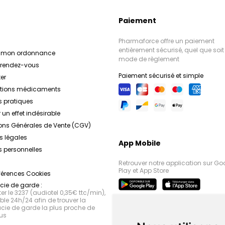
Paiement
Pharmaforce offre un paiement
entièrement sécurisé, quel que soit 
r mon ordonnance
mode de règlement
e rendez-vous
Paiement sécurisé et simple
er
ations médicaments
s pratiques
 un effet indésirable
ons Générales de Vente (CGV)
s légales
App Mobile
 personnelles
Retrouver notre application sur Go
Play et App Store
férences Cookies
ie de garde :
r le 3237 (audiotel 0,35€ ttc/min),
le 24h/24 afin de trouver la
ie de garde la plus proche de
us