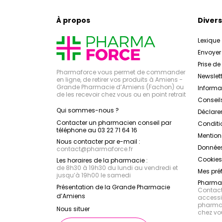
À propos
Divers
Lexique
Envoye
Prise d
Pharmaforce vous permet de commander
Newslett
en ligne, de retirer vos produits à Amiens -
Grande Pharmacie d’Amiens (Fachon) ou
Inform
de les recevoir chez vous ou en point retrait
Conseil
Qui sommes-nous ?
Déclarer
Contacter un pharmacien conseil par
Conditi
téléphone au 03 22 71 64 16
Mention
Nous contacter par e-mail :
Données
contact
@
pharmaforce.fr
Cookies
Les horaires de la pharmacie :
de 8h30 à 19h30 du lundi au vendredi et
Mes pré
jusqu’à 19h00 le samedi
Pharmac
Présentation de la Grande Pharmacie
Contacte
d’Amiens
accessib
pharmac
Nous situer
chez vo