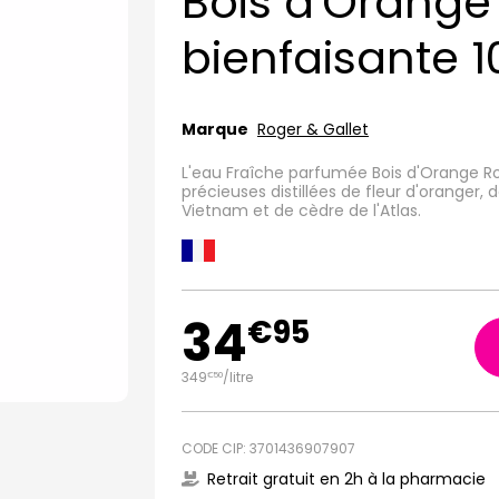
Bois d'Orang
bienfaisante 
Marque
Roger & Gallet
L'eau Fraîche parfumée Bois d'Orange Ro
précieuses distillées de fleur d'oranger, 
Vietnam et de cèdre de l'Atlas.
34
€
95
349
/
litre
€
50
CODE CIP: 3701436907907
Retrait gratuit en 2h à la pharmacie