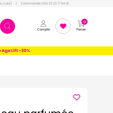
du colis)
|
Commande-SAV 03 22 71 64 16
0
Compte
Panier
e Lift -30%