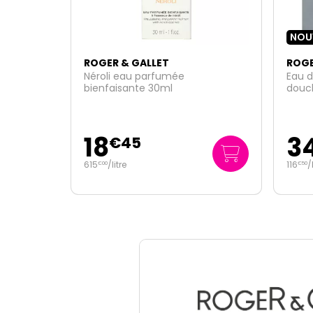
NOUVEAU
ROGER & GALLET
ROGE
Eau de Cologne Twist 100ml + gel
Thé 
douche 200ml offert
bienf
34
3
€
95
116
/
litre
349
€
50
€
50