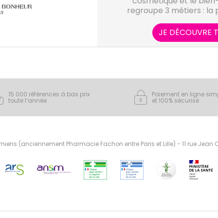
cosmétique et le bien
regroupe 3 métiers : la p
le soin 
JE DÉCOUVRE T
15 000 références à bas prix
Paiement en ligne sim
toute l’année
et 100% sécurisé
ens (anciennement Pharmacie Fachon entre Paris et Lille) - 11 rue Jean