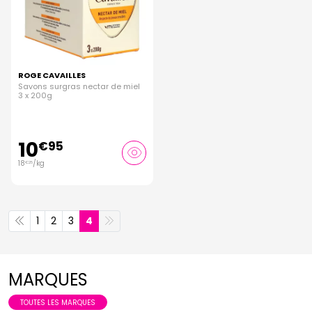
ROGE CAVAILLES
Savons surgras nectar de miel
3 x 200g
10
€
95
18
/kg
€
25
1
2
3
4
MARQUES
TOUTES LES MARQUES