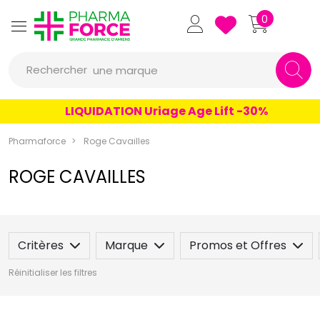
un conseil
Pharmaforce Grande Pharmacie 
0
un produit
Rechercher
une marque
LIQUIDATION Uriage Age Lift -30%
Pharmaforce
Roge Cavailles
ROGE CAVAILLES
Critères
Marque
Promos et Offres
Réinitialiser les filtres