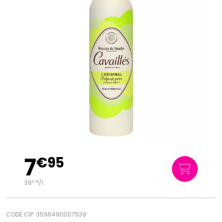
7
€
95
39
/
l.
€
75
CODE CIP: 3596490007539