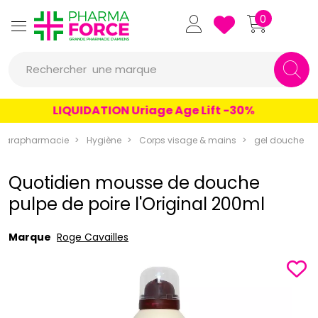
Pharmaforce Grande Pharmacie 
0
une marque
Rechercher
un conseil
LIQUIDATION Uriage Age Lift -30%
un produit
Parapharmacie
Hygiène
Corps visage & mains
gel douche
une marque
Quotidien mousse de douche
pulpe de poire l'Original 200ml
Marque
Roge Cavailles