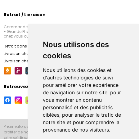
Retrait / Livraison
Commandez en ligne et venez chercher votre commande à Amiens
- Grande Pharmacie d’Amiens (Fachon) ou recevez-là rapidement
chez vous ou en point retrait
Nous utilisons des
Retrait dans la pharmacie d’Amiens
Livraison chez vous
cookies
Livraison chez votre commerçant
Nous utilisons des cookies et
d'autres technologies de suivi
pour améliorer votre expérience
Retrouvez-nous sur vos réseaux sociaux
de navigation sur notre site, pour
vous montrer un contenu
personnalisé et des publicités
ciblées, pour analyser le trafic de
notre site et pour comprendre la
Pharmaforce.fr et la Grande Pharmacie d’Amiens vous souhaitent de
provenance de nos visiteurs.
profiter de notre accueil, de nos conseils pharmaceutiques,
orthopédiques, homéopathiques, parapharmaceutiques, beauté et