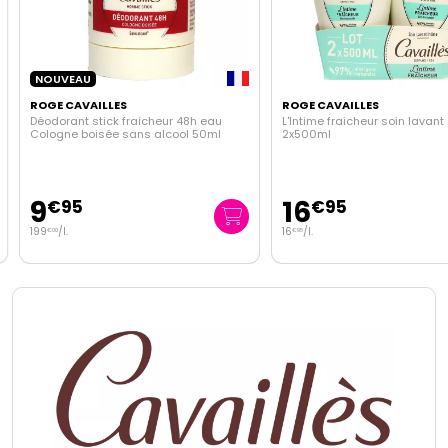
NOUVEAU
ROGE CAVAILLES
ROGE CAVAILLES
Déodorant stick fraicheur 48h eau
L'Intime fraicheur soin lavant 
Cologne boisée sans alcool 50ml
2x500ml
9
16
€
95
€
95
199
/
l.
16
/
l.
€
00
€
95