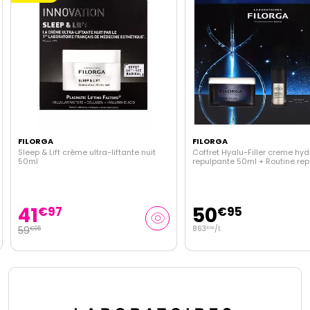
FILORGA
FILORGA
Sleep & Lift crème ultra-liftante nuit
Coffret Hyalu-Filler creme hy
50ml
repulpante 50ml + Routine re
offerte
41
50
€
97
€
95
59
863
/
l.
€
95
€
56