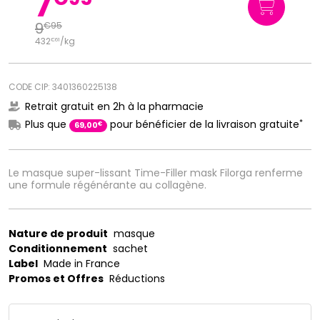
7
9
€
95
432
/kg
€
61
CODE CIP: 3401360225138
Retrait gratuit en 2h à la pharmacie
*
Plus que
pour bénéficier de la livraison gratuite
€
69
,
00
Le masque super-lissant Time-Filler mask Filorga renferme
une formule régénérante au collagène.
Nature de produit
masque
Conditionnement
sachet
Label
Made in France
Promos et Offres
Réductions