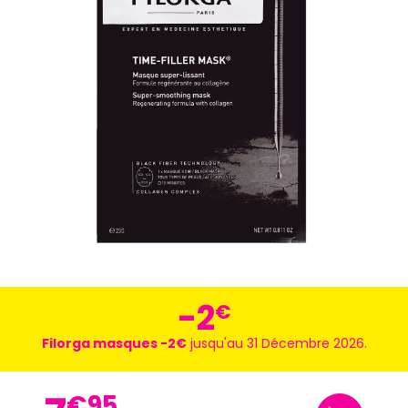
-2
€
Filorga masques -2€
jusqu'au 31 Décembre 2026.
€
95