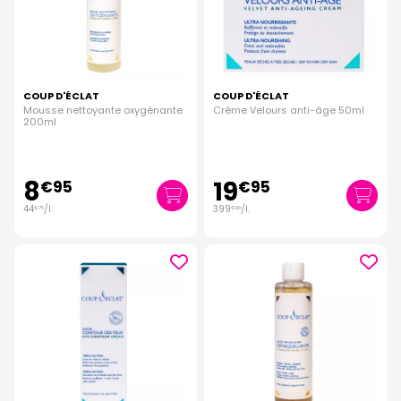
COUP D'ÉCLAT
COUP D'ÉCLAT
Mousse nettoyante oxygénante
Crème Velours anti-âge 50ml
200ml
8
19
€
95
€
95
44
/
l.
399
/
l.
€
75
€
00