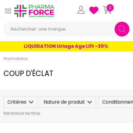
Pharmaforce Grande Pharmacie 
0
une marque
Rechercher
un conseil
LIQUIDATION Uriage Age Lift -30%
un produit
Pharmaforce
une marque
COUP D'ÉCLAT
Critères
Nature de produit
Conditionne
Réinitialiser les filtres