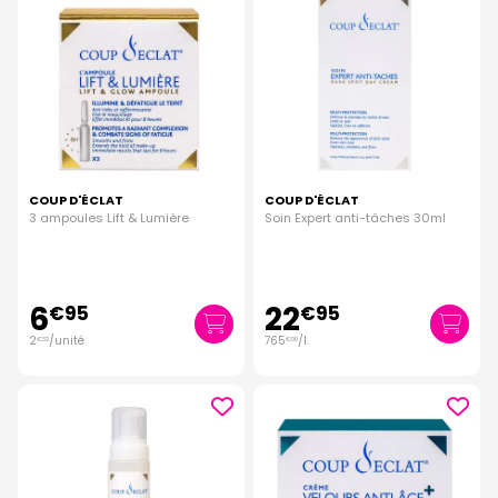
COUP D'ÉCLAT
COUP D'ÉCLAT
3 ampoules Lift & Lumière
Soin Expert anti-tâches 30ml
6
22
€
95
€
95
2
/unité
765
/
l.
€
32
€
00