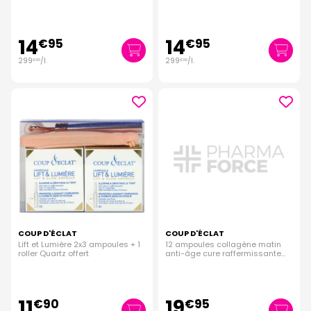
14
14
€
95
€
95
299
/
l.
299
/
l.
€
00
€
00
COUP D'ÉCLAT
COUP D'ÉCLAT
Lift et Lumière 2x3 ampoules + 1
12 ampoules collagène matin
roller Quartz offert
anti-âge cure raffermissante
12x1ml
11
19
€
90
€
95