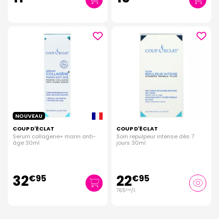
NOUVEAU
COUP D'ÉCLAT
COUP D'ÉCLAT
Serum collagene+ marin anti-
Soin repulpeur intense dès 7
âge 30ml
jours 30ml
32
22
€
95
€
95
765
/
l.
€
00