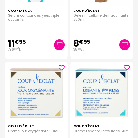
COUP D'ÉCLAT
COUP D'ÉCLAT
Sérum contour des yeux triple
Gelée micellaire démaquillante
action 15ml
250ml
11
8
€
95
€
95
796
/
l.
35
/
l.
€
67
€
80
COUP D'ÉCLAT
COUP D'ÉCLAT
Crème jour oxygénante 50ml
Crème lissante 1ères rides 50ml