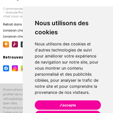
Commandez en ligne et venez chercher votre commande à Amiens
- Grande Pharmacie d’Amiens (Fachon) ou recevez-là rapidement
chez vous ou en point retrait
Nous utilisons des
Retrait dans la pharmacie d’Amiens
Livraison chez vous
cookies
Livraison chez votre commerçant
Nous utilisons des cookies et
d'autres technologies de suivi
pour améliorer votre expérience
Retrouvez-nous sur vos réseaux sociaux
de navigation sur notre site, pour
vous montrer un contenu
personnalisé et des publicités
ciblées, pour analyser le trafic de
notre site et pour comprendre la
Pharmaforce.fr et la Grande Pharmacie d’Amiens vous souhaitent de
provenance de nos visiteurs.
profiter de notre accueil, de nos conseils pharmaceutiques,
orthopédiques, homéopathiques, parapharmaceutiques, beauté et
bien-être.
J'accepte
Pharmaforce.fr est le site internet de la Grande Pharmacie d’Amiens.
Faites vos achats en ligne grâce à un choix de 20000 références en