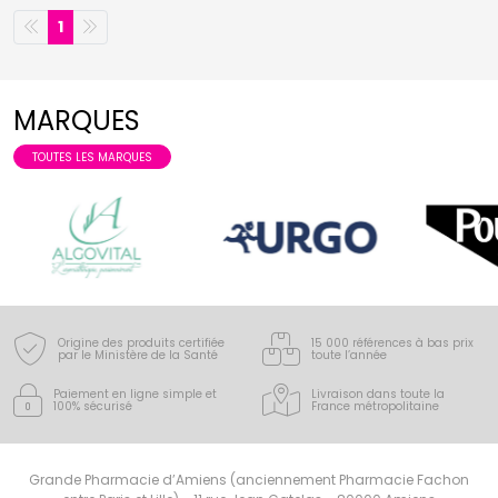
1
MARQUES
TOUTES LES MARQUES
Origine des produits certifiée
15 000 références à bas prix
par le Ministère de la Santé
toute l’année
Paiement en ligne simple
et
Livraison dans toute la
100% sécurisé
France
métropolitaine
Grande Pharmacie d’Amiens (anciennement Pharmacie Fachon